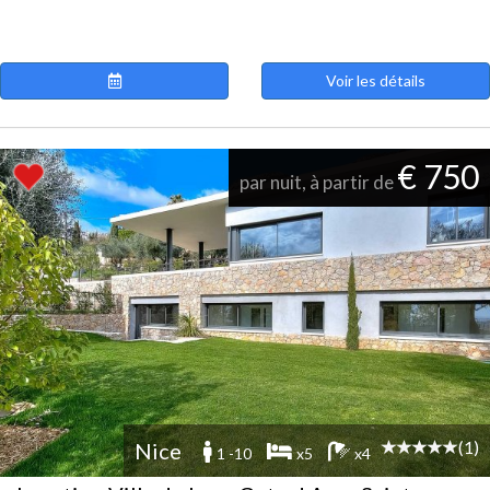
Voir les détails
€ 750
par nuit, à partir de
(1)
Nice
1 -10
x5
x4