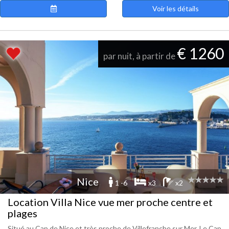
Voir les détails
€ 1260
par nuit, à partir de
Nice
1 -6
x3
x2
Location Villa Nice vue mer proche centre et
plages
Situé au Cap de Nice et très proche de Villefranche sur Mer, Le Cap