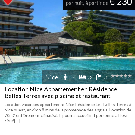
€ 230
par nuit, à partir de
Nice
1 -4
x2
x1
Location Nice Appartement en Résidence
Belles Terres avec piscine et restaurant
Location vacances appartement Nice Résidence Les Belles Terres à
Nice ouest, environ 8 mins de la promenade des anglais. Location de
70m2 entièrement climatisé. Il pourra accueillir 4 personnes. Il est
situé[....]