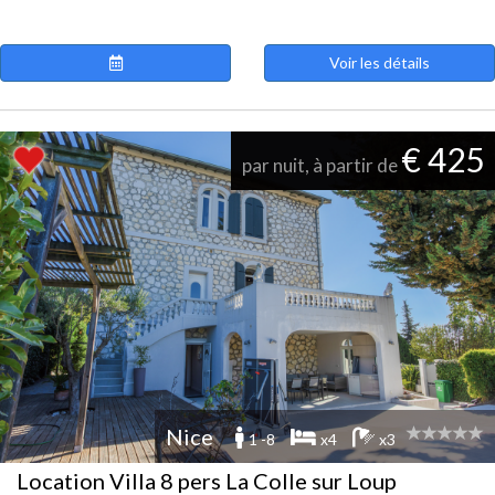
Voir les détails
€ 425
par nuit, à partir de
Nice
1 -8
x4
x3
Location Villa 8 pers La Colle sur Loup