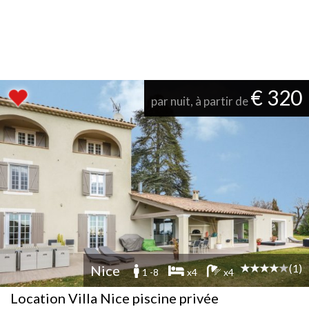
€ 320
par nuit, à partir de
(1)
Nice
1 -8
x4
x4
Location Villa Nice piscine privée