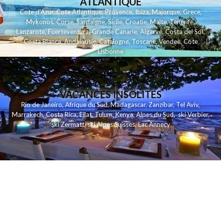
ATLANTIQUE
Cote d'Azur
,
Cote Atlantique
,
Provence
,
Ibiza
,
Majorque
,
Grece
,
Mykonos
,
Corse
,
Sardaigne
,
Sicile
,
Croatie
,
Malte
,
Tenerife
,
Lanzarote
,
Fuerteventura
,
Grande Canarie
,
Algarve
,
Costa del Sol
,
Costa Blanca
,
Andalousie
,
Catalogne
,
Toscane
,
Vendee
,
Cote
Lisbonne
VACANCES INSOLITES
Rio de Janeiro
,
Afrique du Sud
,
Madagascar
,
Zanzibar
,
Tel Aviv
,
Marrakech
,
Costa Rica
,
Eilat
,
Tulum
,
Kenya
,
Alpes du Sud
,
ski Verbier
,
ski Zermatt
,
ski Alpes Suisses
,
Lac Annecy