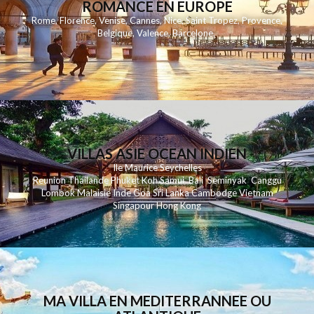
ROMANCE EN EUROPE
Rome
,
Florence
,
Venise
,
Cannes
,
Nice
,
Saint Tropez
,
Provence
,
Belgique
,
Valence
,
Barcelone
,
VILLAS ASIE OCEAN INDIEN
Ile Maurice
Seychelles
Reunion
Thailande
Phuk
et
Koh
Samui
Bali
Seminyak
Canggu
Lombok
Malaisie
Inde
Goa
Sri Lanka
Cambodge
Vietnam
Singapour
Hong Kong
MA VILLA EN MEDITERRANNEE OU