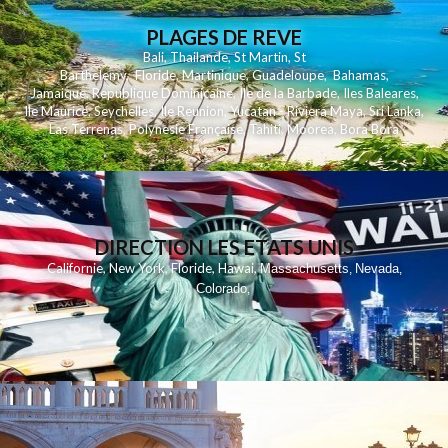
PLAGES DE REVE
Bali
,
Thailande
,
St Martin
,
St
Barthelemy
,
Floride
,
Martinique
,
Guadeloupe
,
Bahamas
,
Jamaique
,
Republique Dominicaine
,
Ile de la Barbade
,
Iles Baleares
,
Ile Maurice
,
Seychelles
,
Ile Reunion
,
Yucatan - Riviera Maya
,
Sri Lanka
,
Las Terrenas
,
Polynesie Française
,
Tahiti
,
Moorea
,
Bora Bora
DIRECTION LES ETATS UNIS
,
,
,
,
Californie
New York
Floride
Hawai
Massachusetts
Nevada
,
,
Colorado
,