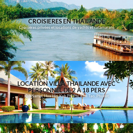
CROISIERES EN THAILANDE
Croisières privées et locations de yachts et catamarans
LOCATION VILLA THAILANDE AVEC
PERSONNEL DE 2 À 18 PERS
Koh Samui
,
Hua Hin
,
Koh Phi Phi
,
Koh Tao
,
Phuket