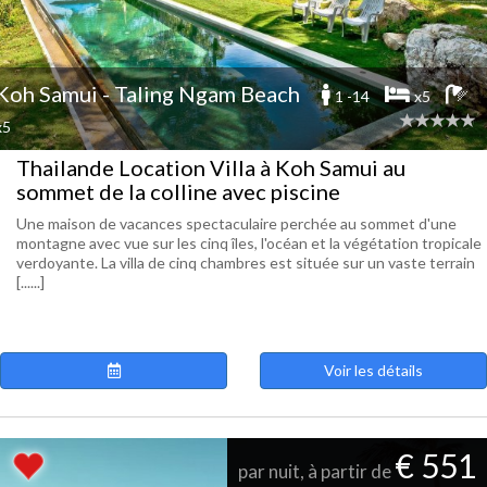
Koh Samui - Taling Ngam Beach
1 -14
x5
x5
Thailande Location Villa à Koh Samui au
sommet de la colline avec piscine
Une maison de vacances spectaculaire perchée au sommet d'une
montagne avec vue sur les cinq îles, l'océan et la végétation tropicale
verdoyante. La villa de cinq chambres est située sur un vaste terrain
[......]
Voir les détails
€ 551
par nuit, à partir de