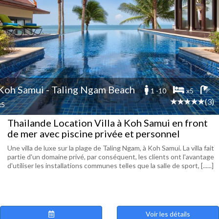
Koh Samui - Taling Ngam Beach
1 -10
x5
(3)
x5
Thailande Location Villa à Koh Samui en front
de mer avec piscine privée et personnel
Une villa de luxe sur la plage de Taling Ngam, à Koh Samui. La villa fait
partie d'un domaine privé, par conséquent, les clients ont l'avantage
d'utiliser les installations communes telles que la salle de sport, [......]
Voir les détails