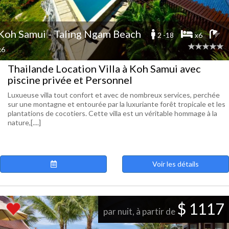
Koh Samui - Taling Ngam Beach
2 -18
x6
x6
Thailande Location Villa à Koh Samui avec
piscine privée et Personnel
Luxueuse villa tout confort et avec de nombreux services, perchée
sur une montagne et entourée par la luxuriante forêt tropicale et les
plantations de cocotiers. Cette villa est un véritable hommage à la
nature,[....]
Voir les détails
$ 1117
par nuit, à partir de