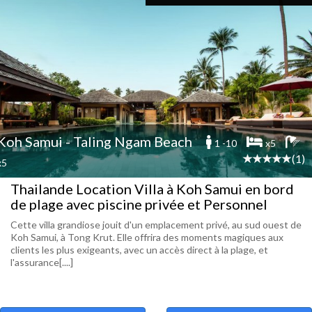
Koh Samui - Taling Ngam Beach
1 -10
x5
(1)
x5
Thailande Location Villa à Koh Samui en bord
de plage avec piscine privée et Personnel
Cette villa grandiose jouit d'un emplacement privé, au sud ouest de
Koh Samui, à Tong Krut. Elle offrira des moments magiques aux
clients les plus exigeants, avec un accès direct à la plage, et
l'assurance[....]