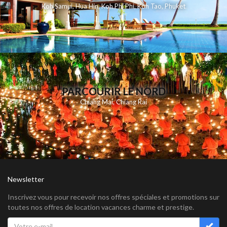
Koh Samui
,
Hua Hin
,
Koh Phi Phi
,
Koh Tao
,
Phuket
PARCOURIR LE NORD
Chiang Mai
,
Chiang Rai
Newsletter
Inscrivez vous pour recevoir nos offres spéciales et promotions sur
toutes nos offres de location vacances charme et prestige.