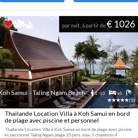
€ 1026
par nuit, à partir de
Koh Samui - Taling Ngam Beach
1 -10
x5
(1)
x5
Thailande Location Villa à Koh Samui en bord
de plage avec piscine et personnel
Thailande Location Villa à Koh Samui en bord de plage avec piscine
et personnel Taling Ngam plage 10 pers. max. 5 chambres 4