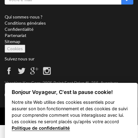
Qui sommes-nous ?
Conditions générales
Confidentialité
Partenariat
Sitemap
Cookies
Suivez nous sur
Vacation Key Corp. 2905 Point East Drive #L-215. Aventura.
FLORIDA 33160.
Bonjour Voyageur, C'est la pause cookie!
info@vacationkey.com
Notre site Web utilise des cookies essentiels pour
assurer son bon fonctionnement et des cookies de suivi
pour comprendre comment vous interagissez avec lui.
Copyright © 2026 Vacation Key Corp.
Les cookies ne seront placés qu'après votre accord
Politique de confidentialité