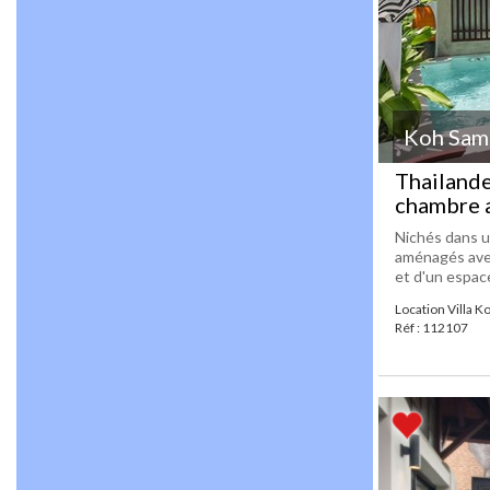
Koh Samu
Thailande
chambre a
Nichés dans u
aménagés avec
et d'un espac
Location Villa K
Réf : 112107