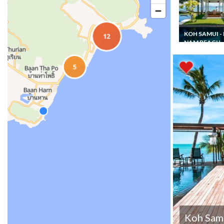
KOH SAMUI -
NAM BEACH
Thailande Loca
Villa Koh Samu
Plus+ en front
mer avec pisci
privée et Pers
Koh Samu