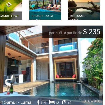
SAMUI - LIPA
PHUKET - KATA
KOH SAMUI -
BEACH
LAMAI
ande Location
Thailande Location
Thailande Location
 Koh Samui SHA
Villa Phuket plage
Villa à Koh Samui
$ 235
 en front de
Kata Beach piscine
avec piscine privée
par nuit, à partir de
vec piscine
privée et Personnel
e et Personnel
h Samui - Lamai
1 -4
x2
x2