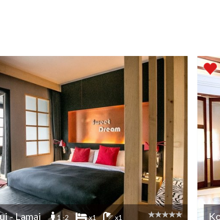
i - Lamai
Ko
1 -2
x1
x1