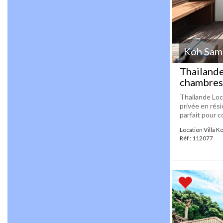
Koh Samu
Thailande
chambres 
Thailande Loc
privée en rési
parfait pour c
Location Villa K
Réf : 112077