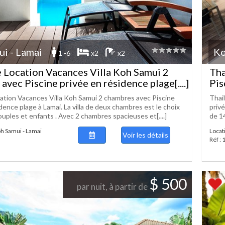
i - Lamai
Ko
1 -6
x2
x2
 Location Vacances Villa Koh Samui 2
Tha
avec Piscine privée en résidence plage[....]
Pis
ation Vacances Villa Koh Samui 2 chambres avec Piscine
Thai
dence plage à Lamai. La villa de deux chambres est le choix
privé
ouples et enfants . Avec 2 chambres spacieuses et[....]
de 14
oh Samui - Lamai
Locat
Voir les détails
Réf :
$ 500
par nuit, à partir de