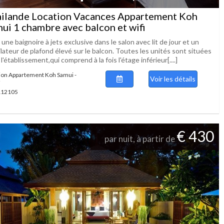
ilande Location Vacances Appartement Koh
ui 1 chambre avec balcon et wifi
une baignoire à jets exclusive dans le salon avec lit de jour et un
lateur de plafond élevé sur le balcon. Toutes les unités sont situées
l'établissement,qui comprend à la fois l'étage inférieur[....]
ion Appartement Koh Samui -
Voir les détails
i
 112105
€ 430
par nuit, à partir de