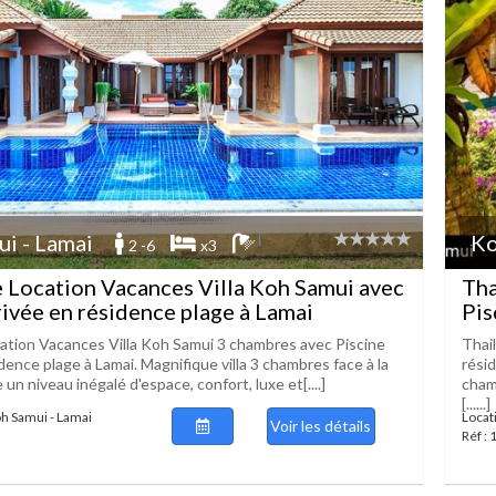
i - Lamai
Ko
2 -6
x3
 Location Vacances Villa Koh Samui avec
Tha
rivée en résidence plage à Lamai
Pis
ation Vacances Villa Koh Samui 3 chambres avec Piscine
Thai
dence plage à Lamai. Magnifique villa 3 chambres face à la
rési
 un niveau inégalé d'espace, confort, luxe et[....]
cham
[......]
oh Samui - Lamai
Locat
Voir les détails
Réf :