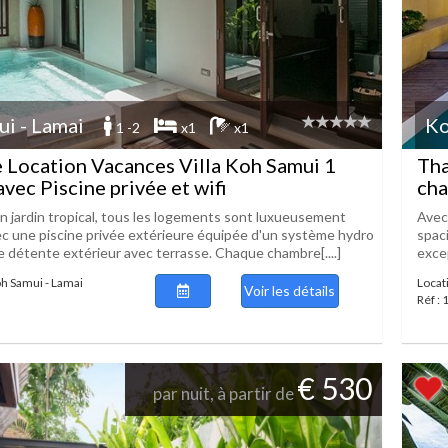
i - Lamai
Ko
1 -2
x1
x1
 Location Vacances Villa Koh Samui 1
Tha
vec Piscine privée et wifi
cha
n jardin tropical, tous les logements sont luxueusement
Avec
 une piscine privée extérieure équipée d'un système hydro
spac
e détente extérieur avec terrasse. Chaque chambre[....]
excep
oh Samui - Lamai
Locat
Voir les détails
Réf :
€ 530
par nuit, à partir de