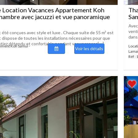
e Location Vacances Appartement Koh
Tha
hambre avec jacuzzi et vue panoramique
Sam
Avec 
venti
t été conçues avec style et luxe . Chaque suite de 55 m² est
dans 
t dispose de toutes les installations nécessaires pour que
tiez détendu et confortable pendant vos vacances[....]
ement Koh Samui -
Locat
Voir les détails
Lama
Réf :