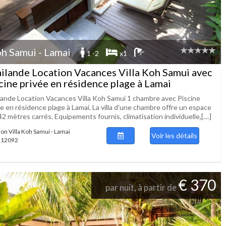
h Samui - Lamai
1 -2
x1
ilande Location Vacances Villa Koh Samui avec
cine privée en résidence plage à Lamai
lande Location Vacances Villa Koh Samui 1 chambre avec Piscine
e en résidence plage à Lamai. La villa d'une chambre offre un espace
2 mètres carrés. Equipements fournis, climatisation individuelle,[....]
ion Villa Koh Samui - Lamai
Voir les détails
 112092
€ 370
par nuit, à partir de