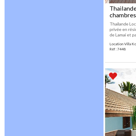
Thailande
chambres 
Thailande Loc
privée en rés
de Lamai et pa
Location Villa K
Réf : 7448