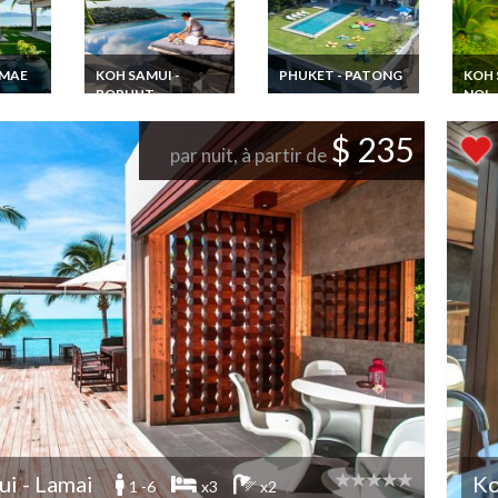
 MAE
KOH SAMUI -
PHUKET - PATONG
KOH 
BOPHUT
NOI
Location villa ultra
luxe Phuket Patong 5
tion
Thailande Location
Thail
chambres piscine
i SHA
Villa Koh Samui
Villa
$ 235
infinie, personnel et
 de
Piscine Privée à 500
Plus+
par nuit, à partir de
vue mer imprenable
ne
m de la plage avec
mer a
onnel
Personnel
privé
i - Lamai
Ko
1 -6
x3
x2