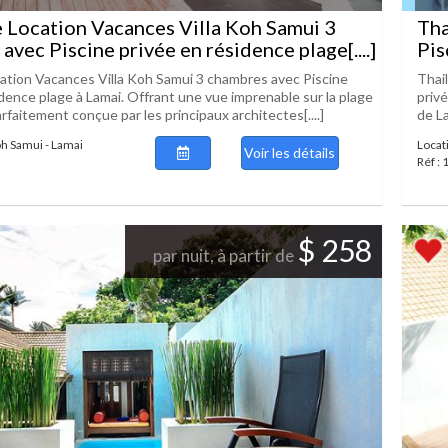
 Location Vacances Villa Koh Samui 3
Tha
avec Piscine privée en résidence plage[....]
Pis
ation Vacances Villa Koh Samui 3 chambres avec Piscine
Thai
idence plage à Lamai. Offrant une vue imprenable sur la plage
priv
rfaitement conçue par les principaux architectes[....]
de La
oh Samui - Lamai
Locat
Voir les détails
Réf :
$ 258
par nuit, à partir de