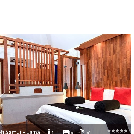
h Samui - Lamai
1 -2
x1
x1