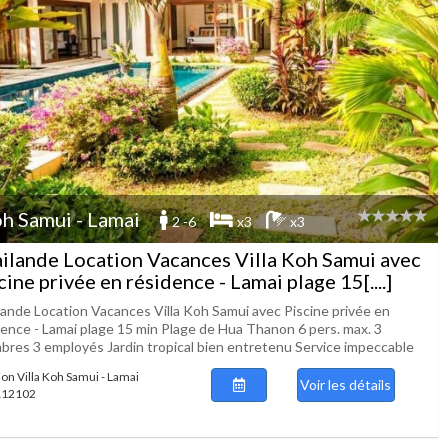
h Samui - Lamai
2 -6
x3
x3
ilande Location Vacances Villa Koh Samui avec
cine privée en résidence - Lamai plage 15[....]
lande Location Vacances Villa Koh Samui avec Piscine privée en
dence - Lamai plage 15 min Plage de Hua Thanon 6 pers. max. 3
bres 3 employés Jardin tropical bien entretenu Service impeccable
ion Villa Koh Samui - Lamai
Voir les détails
 112102