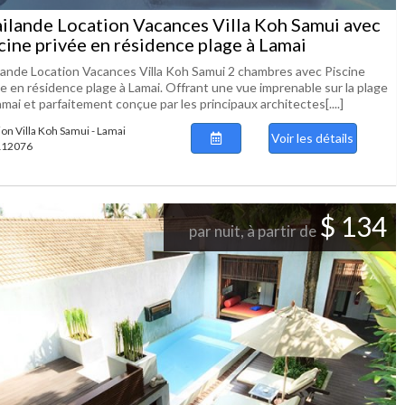
ilande Location Vacances Villa Koh Samui avec
cine privée en résidence plage à Lamai
lande Location Vacances Villa Koh Samui 2 chambres avec Piscine
ée en résidence plage à Lamai. Offrant une vue imprenable sur la plage
mai et parfaitement conçue par les principaux architectes[....]
ion Villa Koh Samui - Lamai
Voir les détails
 112076
$ 134
par nuit, à partir de