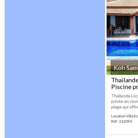
Koh Samu
Thailande
Piscine p
Thailande Loc
privée en rési
plage qui offre
Location Villa K
Réf : 112094