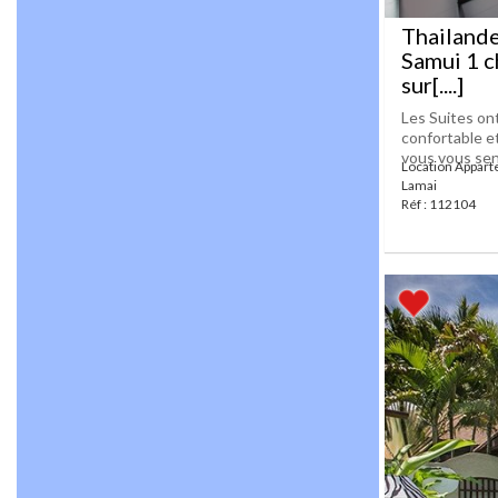
Thailand
Samui 1 c
sur[....]
Les Suites on
confortable e
vous vous sen
Location Appart
Lamai
Réf : 112104