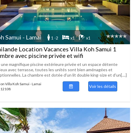
h Samui - Lamai
1 -2
x1
x1
ilande Location Vacances Villa Koh Samui 1
mbre avec piscine privée et wifi
 une magnifique piscine extérieure privée et un espace détente
ieux avec terrasse, toutes les unités sont bien aménagées et
tionnelles. La chambre est dotée d'un lit double king-size et d'un[....]
ion Villa Koh Samui - Lamai
Voir les détails
 112108