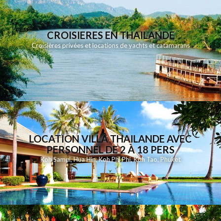
CROISIERES EN THAILANDE
Croisières privées et locations de yachts et catamarans
LOCATION VILLA THAILANDE AVEC
PERSONNEL DE 2 À 18 PERS
Koh Samui
,
Hua Hin
,
Koh Phi Phi
,
Koh Tao
,
Phuket