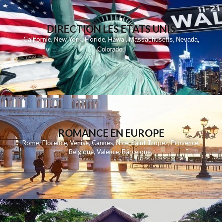
DIRECTION LES ETATS UNIS
,
,
,
,
Californie
New York
Floride
Hawai
Massachusetts
Nevada
,
,
Colorado
,
ROMANCE EN EUROPE
Rome
,
Florence
,
Venise
,
Cannes
,
Nice
,
Saint Tropez
,
Provence
,
Belgique
,
Valence
,
Barcelone
,