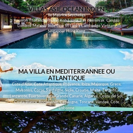
VILLAS ASIE OCEAN INDIEN
Ile Maurice
Seychelles
Reunion
Thailande
Phuk
et
Koh
Samui
Bali
Seminyak
Canggu
Lombok
Malaisie
Inde
Goa
Sri Lanka
Cambodge
Vietnam
Singapour
Hong Kong
MA VILLA EN MEDITERRANNEE OU
ATLANTIQUE
Cote d'Azur
,
Cote Atlantique
,
Provence
,
Ibiza
,
Majorque
,
Grece
,
Mykonos
,
Corse
,
Sardaigne
,
Sicile
,
Croatie
,
Malte
,
Tenerife
,
Lanzarote
,
Fuerteventura
,
Grande Canarie
,
Algarve
,
Costa del Sol
,
Costa Blanca
,
Andalousie
,
Catalogne
,
Toscane
,
Vendee
,
Cote
Lisbonne