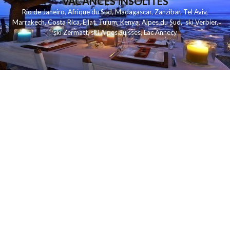
VACANCES INSOLITES
Rio de Janeiro
,
Afrique du Sud
,
Madagascar
,
Zanzibar
,
Tel Aviv
,
Marrakech
,
Costa Rica
,
Eilat
,
Tulum
,
Kenya
,
Alpes du Sud
,
ski Verbier
,
ski Zermatt
,
ski Alpes Suisses
,
Lac Annecy