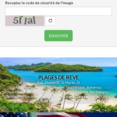
Recopiez le code de sécurité de l'image
PLAGES DE REVE
Bali
,
Thailande
,
St Martin
,
St
Barthelemy
,
Floride
,
Martinique
,
Guadeloupe
,
Bahamas
,
Jamaique
,
Republique Dominicaine
,
Ile de la Barbade
,
Iles Baleares
,
Ile Maurice
,
Seychelles
,
Ile Reunion
,
Yucatan - Riviera Maya
,
Sri Lanka
,
Las Terrenas
,
Polynesie Française
,
Tahiti
,
Moorea
,
Bora Bora