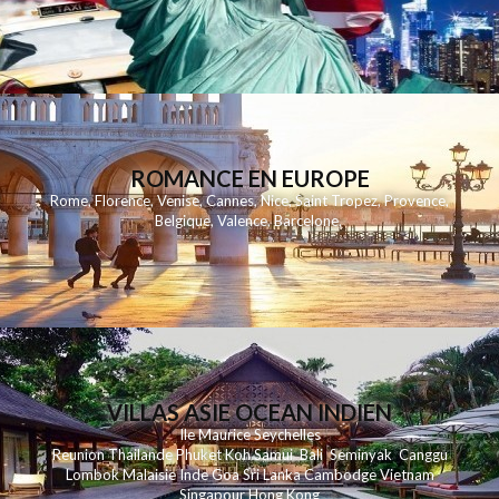
ROMANCE EN EUROPE
Rome
,
Florence
,
Venise
,
Cannes
,
Nice
,
Saint Tropez
,
Provence
,
Belgique
,
Valence
,
Barcelone
,
VILLAS ASIE OCEAN INDIEN
Ile Maurice
Seychelles
Reunion
Thailande
Phuk
et
Koh
Samui
Bali
Seminyak
Canggu
Lombok
Malaisie
Inde
Goa
Sri Lanka
Cambodge
Vietnam
Singapour
Hong Kong