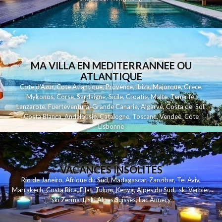
MA VILLA EN MEDITERRANNEE OU
ATLANTIQUE
Cote d'Azur
,
Cote Atlantique
,
Provence
,
Ibiza
,
Majorque
,
Grece
,
Mykonos
,
Corse
,
Sardaigne
,
Sicile
,
Croatie
,
Malte
,
Tenerife
,
Lanzarote
,
Fuerteventura
,
Grande Canarie
,
Algarve
,
Costa del Sol
,
Costa Blanca
,
Andalousie
,
Catalogne
,
Toscane
,
Vendee
,
Cote
Lisbonne
VACANCES INSOLITES
Rio de Janeiro
,
Afrique du Sud
,
Madagascar
,
Zanzibar
,
Tel Aviv
,
Marrakech
,
Costa Rica
,
Eilat
,
Tulum
,
Kenya
,
Alpes du Sud
,
ski Verbier
,
ski Zermatt
,
ski Alpes Suisses
,
Lac Annecy