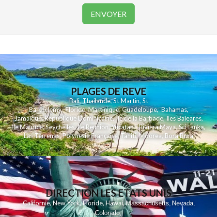
PLAGES DE REVE
Bali
,
Thailande
,
St Martin
,
St
Barthelemy
,
Floride
,
Martinique
,
Guadeloupe
,
Bahamas
,
Jamaique
,
Republique Dominicaine
,
Ile de la Barbade
,
Iles Baleares
,
Ile Maurice
,
Seychelles
,
Ile Reunion
,
Yucatan - Riviera Maya
,
Sri Lanka
,
Las Terrenas
,
Polynesie Française
,
Tahiti
,
Moorea
,
Bora Bora
DIRECTION LES ETATS UNIS
,
,
,
,
Californie
New York
Floride
Hawai
Massachusetts
Nevada
,
,
Colorado
,