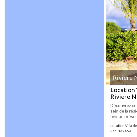
Riviere 
Location 
Riviere N
Découvrez cet
sein de la ré
unique présent
Location Villa d
Réf : 139460