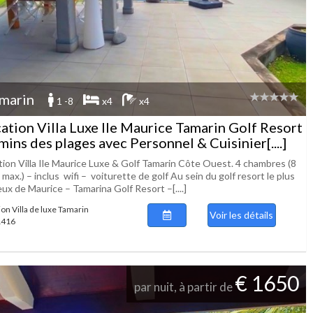
marin
1 -8
x4
x4
ation Villa Luxe Ile Maurice Tamarin Golf Resort
mins des plages avec Personnel & Cuisinier[....]
tion Villa Ile Maurice Luxe & Golf Tamarin Côte Ouest. 4 chambres (8
 max.) – inclus wifi – voiturette de golf Au sein du golf resort le plus
ux de Maurice – Tamarina Golf Resort –[....]
ion Villa de luxe Tamarin
Voir les détails
 1416
€ 1650
par nuit, à partir de