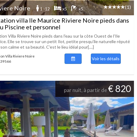
(1)
viere Noire
1 -12
x5
x5
ation villa Ile Maurice Riviere Noire pieds dans
au Piscine et personnel
ion Villa Riviere Noire pieds dans l'eau sur la côte Ouest de l'Ile
ce. Elle se trouve sur un petit Ilot, petite presqu'ile naturelle réputé
son calme et sa beauté. C'est le lieu idéal pour[....]
on Villa Riviere Noire
Voir les détails
 139566
€ 820
par nuit, à partir de