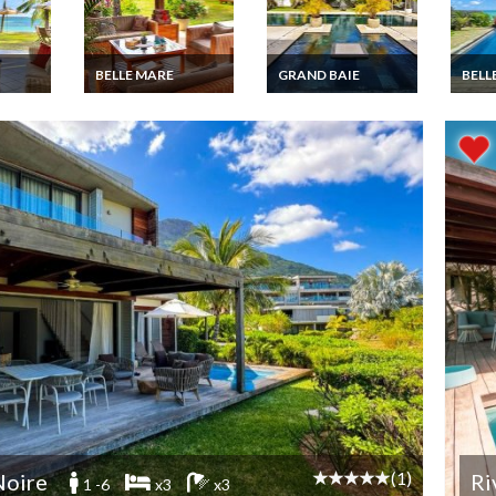
BELLE MARE
GRAND BAIE
BELL
le
Location Villa Ile
Location villa Luxe Ile
Locati
 dans
Maurice Luxe Plage
Maurice Grand Baie
Mauri
re
de Belle Mare piscine
piscine privée accès
l'eau 
inier
privée Cote Est
beach club
Belle
privé
(1)
Noire
Ri
1 -6
x3
x3