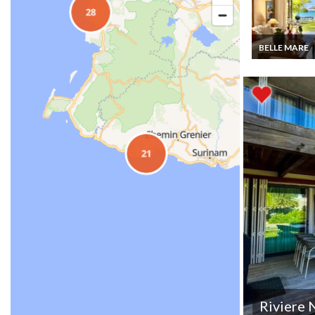
BELLE MARE
Location Villa I
Maurice pieds
l'eau Belle Ma
Plage Chef cuis
Riviere 