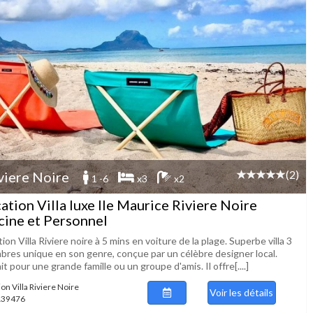
(2)
viere Noire
1 -6
x3
x2
ation Villa luxe Ile Maurice Riviere Noire
cine et Personnel
ion Villa Riviere noire à 5 mins en voiture de la plage. Superbe villa 3
bres unique en son genre, conçue par un célèbre designer local.
it pour une grande famille ou un groupe d'amis. Il offre[....]
on Villa Riviere Noire
Voir les détails
 139476