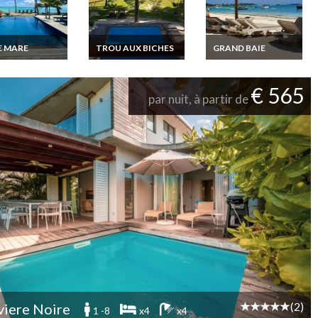
E MARE
TROU AUX BICHES
GRAND BAIE
on Villa Ile
Location villa Ile
Location villa Ile
ce pieds dans
Maurice Pieds dans
Maurice piscine
sur la Plage de
l'eau sur la plage de
privée et accès plage
€ 565
 Mare, piscine
Trou aux Biches avec
privée Grand Baie
par nuit, à partir de
e
personnel
(2)
viere Noire
1 -8
x4
x4