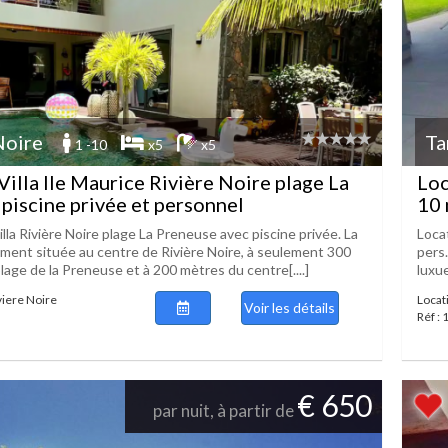
Noire
Ta
1 -10
x5
x5
Villa Ile Maurice Rivière Noire plage La
Loc
piscine privée et personnel
10 
illa Rivière Noire plage La Preneuse avec piscine privée. La
Loca
lement située au centre de Rivière Noire, à seulement 300
pers.
lage de la Preneuse et à 200 mètres du centre[....]
luxue
iviere Noire
Locat
Voir les détails
Réf :
€ 650
par nuit, à partir de