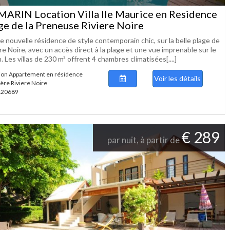
ARIN Location Villa Ile Maurice en Residence
ge de la Preneuse Riviere Noire
e nouvelle résidence de style contemporain chic, sur la belle plage de
re Noire, avec un accès direct à la plage et une vue imprenable sur le
. Les villas de 230 m² offrent 4 chambres climatisées[....]
ion Appartement en résidence
Voir les détails
ière Riviere Noire
 120689
€ 289
par nuit, à partir de