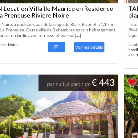
ocation Villa Ile Maurice en Residence
TAM
la Preneuse Riviere Noire
pla
e Noire, à quelques pas de la plage de Black River et à 1,1 km
Tout
e La Preneuse, Cette villa de 3 chambres est un hébergement
Riviè
it et un jardin avec terrasse et vue sur[....]
lagon
iviere Noire
Locat
Voir les détails
hotel
Réf :
€ 443
par nuit, à partir de