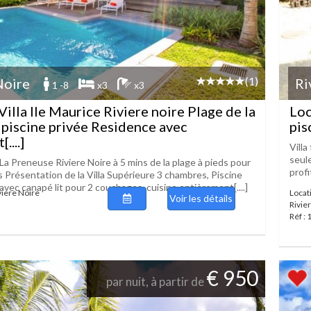
(1)
Noire
Ri
1 -8
x3
x3
Villa Ile Maurice Riviere noire Plage de la
Loc
piscine privée Residence avec
pis
....]
Villa
seule
 La Preneuse Riviere Noire à 5 mins de la plage à pieds pour
profi
 Présentation de la Villa Supérieure 3 chambres, Piscine
 avec canapé lit pour 2 couchages, cuisine entièrement[....]
iviere Noire
Locat
Voir les détails
Rivie
Réf :
€ 950
par nuit, à partir de