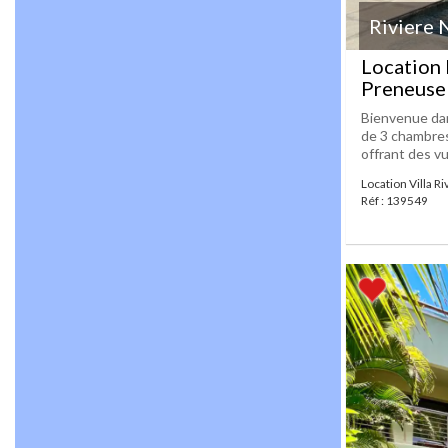
Riviere 
Location 
Preneuse 
Bienvenue dan
de 3 chambres
offrant des v
Location Villa R
Réf : 139549