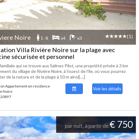
(1)
viere Noire
1 -8
x4
x3
ation Villa Rivière Noire sur la plage avec
cine sécurisée et personnel
 familiale qui se trouve aux Salines Pilot, une propriété privée à 3 km
ment du village de Rivière Noire, à l’ouest de l’île, où vous pourrez
ter de la nature et de la plage à 50 m ainsi[....]
ion Appartement en résidence
Voir les détails
re Noire
 120897
€ 750
par nuit, à partir de