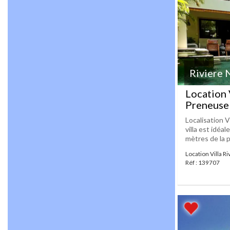
Riviere 
Location 
Preneuse 
Localisation V
villa est idéa
mètres de la p
Location Villa R
Réf : 139707