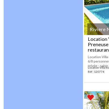
Riviere 
Location 
Preneuse 
restaurant[
Location Villa
6/8 personnes
privée - salon
Location Villa R
Réf : 120774