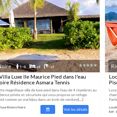
Noire
Ri
1 -8
x4
x3
Villa Luxe Ile Maurice Pied dans l'eau
Loc
oire Résidence Asmara Tennis
Pis
te magnifique villa de luxe pied dans l’eau de 4 chambres au
Locat
sidence privée et sécurisée qui vous propose un refuge
cham
é comme un vrai bijou dans un écrin de verdure[....]
Parfa
e luxe Riviere Noire
Locati
Voir les détails
Réf :