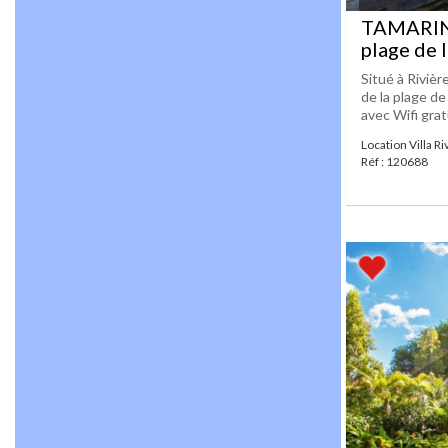
TAMARIN L
plage de 
Situé à Rivièr
de la plage d
avec Wifi gratu
Location Villa R
Réf : 120688