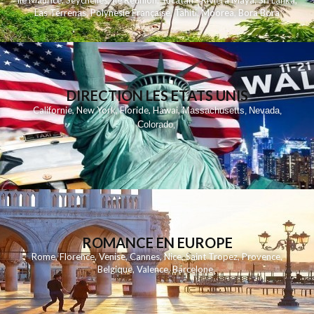
Ile Maurice
,
Seychelles
,
Ile Reunion
,
Yucatan - Riviera Maya
,
Sri Lanka
,
Las Terrenas
,
Polynesie Française
,
Tahiti
,
Moorea
,
Bora Bora
DIRECTION LES ETATS UNIS
,
,
,
,
Californie
New York
Floride
Hawai
Massachusetts
Nevada
,
,
Colorado
,
ROMANCE EN EUROPE
Rome
,
Florence
,
Venise
,
Cannes
,
Nice
,
Saint Tropez
,
Provence
,
Belgique
,
Valence
,
Barcelone
,