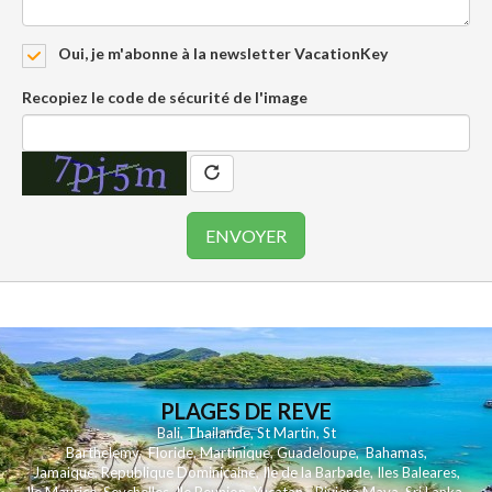
Oui, je m'abonne à la newsletter VacationKey
Recopiez le code de sécurité de l'image
PLAGES DE REVE
Bali
,
Thailande
,
St Martin
,
St
Barthelemy
,
Floride
,
Martinique
,
Guadeloupe
,
Bahamas
,
Jamaique
,
Republique Dominicaine
,
Ile de la Barbade
,
Iles Baleares
,