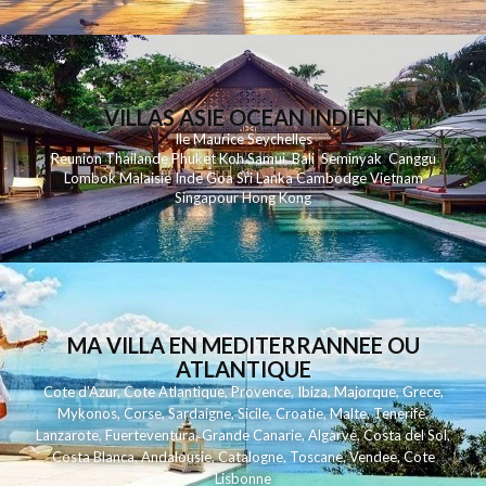
VILLAS ASIE OCEAN INDIEN
Ile Maurice
Seychelles
Reunion
Thailande
Phuk
et
Koh
Samui
Bali
Seminyak
Canggu
Lombok
Malaisie
Inde
Goa
Sri Lanka
Cambodge
Vietnam
Singapour
Hong Kong
MA VILLA EN MEDITERRANNEE OU
ATLANTIQUE
Cote d'Azur
,
Cote Atlantique
,
Provence
,
Ibiza
,
Majorque
,
Grece
,
Mykonos
,
Corse
,
Sardaigne
,
Sicile
,
Croatie
,
Malte
,
Tenerife
,
Lanzarote
,
Fuerteventura
,
Grande Canarie
,
Algarve
,
Costa del Sol
,
Costa Blanca
,
Andalousie
,
Catalogne
,
Toscane
,
Vendee
,
Cote
Lisbonne