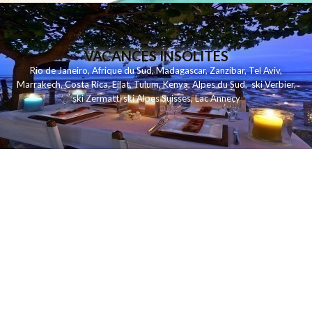
VACANCES INSOLITES
Rio de Janeiro
,
Afrique du Sud
,
Madagascar
,
Zanzibar
,
Tel Aviv
,
Marrakech
,
Costa Rica
,
Eilat
,
Tulum
,
Kenya
,
Alpes du Sud
,
ski Verbier
,
ski Zermatt
,
ski Alpes Suisses
,
Lac Annecy