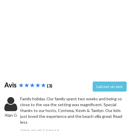
Avis
(3)
Laisser un avis
Family holiday. Our family spent two weeks and being so
close to the sea the setting was magnificent. Special
thanks to our hosts, Cynteea, Kevin & Tamlyn. Our kids
Alan G
just loved the experience and the beach villa great Read
less
2019-10-09 17:32:54