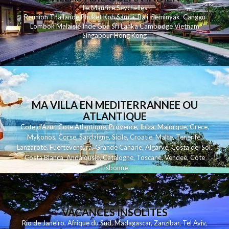
Ile Maurice
Seychelles
Reunion
Thailande
Phuk
et
Koh
Samui
Bali
Seminyak
Canggu
Lombok
Malaisie
Inde
Goa
Sri Lanka
Cambodge
Vietnam
Singapour
Hong Kong
MA VILLA EN MEDITERRANNEE OU
ATLANTIQUE
Cote d'Azur
,
Cote Atlantique
,
Provence
,
Ibiza
,
Majorque
,
Grece
,
Mykonos
,
Corse
,
Sardaigne
,
Sicile
,
Croatie
,
Malte
,
Tenerife
,
Lanzarote
,
Fuerteventura
,
Grande Canarie
,
Algarve
,
Costa del Sol
,
Costa Blanca
,
Andalousie
,
Catalogne
,
Toscane
,
Vendee
,
Cote
Lisbonne
VACANCES INSOLITES
Rio de Janeiro
,
Afrique du Sud
,
Madagascar
,
Zanzibar
,
Tel Aviv
,