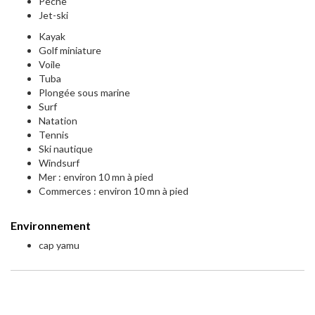
Pêche
Jet-ski
Kayak
Golf miniature
Voile
Tuba
Plongée sous marine
Surf
Natation
Tennis
Ski nautique
Windsurf
Mer : environ 10 mn à pied
Commerces : environ 10 mn à pied
Environnement
cap yamu