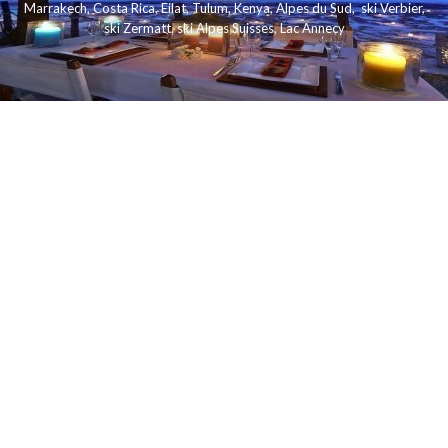
Marrakech
,
Costa Rica
,
Eilat
,
Tulum
,
Kenya
,
Alpes du Sud
,
ski Verbier
,
ski Zermatt
,
ski Alpes Suisses
,
Lac Annecy