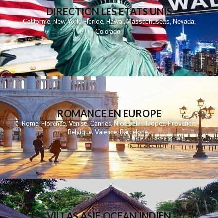
DIRECTION LES ETATS UNIS
,
,
,
,
Californie
New York
Floride
Hawai
Massachusetts
Nevada
,
,
Colorado
,
ROMANCE EN EUROPE
Rome
,
Florence
,
Venise
,
Cannes
,
Nice
,
Saint Tropez
,
Provence
,
Belgique
,
Valence
,
Barcelone
,
VILLAS ASIE OCEAN INDIEN