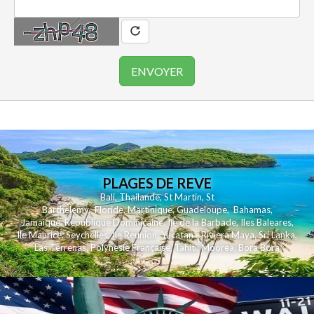
PLAGES DE REVE
Bali
,
Thailande
,
St Martin
,
St
Barthelemy
,
Floride
,
Martinique
,
Guadeloupe
,
Bahamas
,
Jamaique
,
Republique Dominicaine
,
Ile de la Barbade
,
Iles Baleares
,
Ile Maurice
,
Seychelles
,
Ile Reunion
,
Yucatan - Riviera Maya
,
Sri Lanka
,
Las Terrenas
,
Polynesie Française
,
Tahiti
,
Moorea
,
Bora Bora