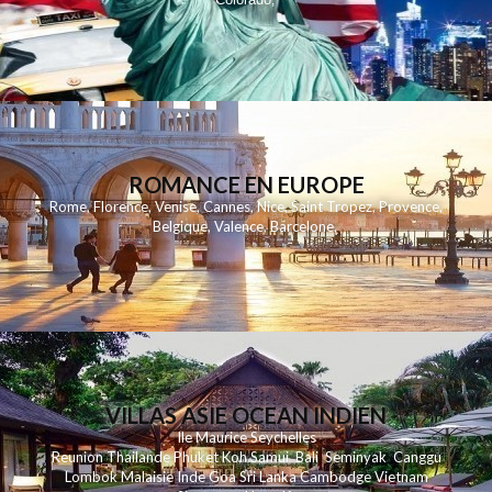
,
ROMANCE EN EUROPE
Rome
,
Florence
,
Venise
,
Cannes
,
Nice
,
Saint Tropez
,
Provence
,
Belgique
,
Valence
,
Barcelone
,
VILLAS ASIE OCEAN INDIEN
Ile Maurice
Seychelles
Reunion
Thailande
Phuk
et
Koh
Samui
Bali
Seminyak
Canggu
Lombok
Malaisie
Inde
Goa
Sri Lanka
Cambodge
Vietnam