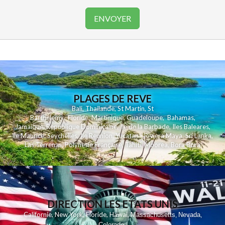
PLAGES DE REVE
Bali
,
Thailande
,
St Martin
,
St
Barthelemy
,
Floride
,
Martinique
,
Guadeloupe
,
Bahamas
,
Jamaique
,
Republique Dominicaine
,
Ile de la Barbade
,
Iles Baleares
,
Ile Maurice
,
Seychelles
,
Ile Reunion
,
Yucatan - Riviera Maya
,
Sri Lanka
,
Las Terrenas
,
Polynesie Française
,
Tahiti
,
Moorea
,
Bora Bora
DIRECTION LES ETATS UNIS
,
,
,
,
Californie
New York
Floride
Hawai
Massachusetts
Nevada
,
,
Colorado