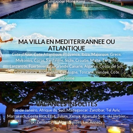
Singapour
Hong Kong
MA VILLA EN MEDITERRANNEE OU
ATLANTIQUE
Cote d'Azur
,
Cote Atlantique
,
Provence
,
Ibiza
,
Majorque
,
Grece
,
Mykonos
,
Corse
,
Sardaigne
,
Sicile
,
Croatie
,
Malte
,
Tenerife
,
Lanzarote
,
Fuerteventura
,
Grande Canarie
,
Algarve
,
Costa del Sol
,
Costa Blanca
,
Andalousie
,
Catalogne
,
Toscane
,
Vendee
,
Cote
Lisbonne
VACANCES INSOLITES
Rio de Janeiro
,
Afrique du Sud
,
Madagascar
,
Zanzibar
,
Tel Aviv
,
Marrakech
,
Costa Rica
,
Eilat
,
Tulum
,
Kenya
,
Alpes du Sud
,
ski Verbier
,
ski Zermatt
,
ski Alpes Suisses
,
Lac Annecy