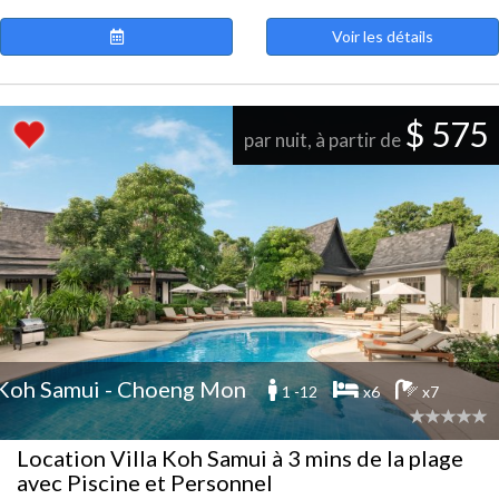
Voir les détails
$ 575
par nuit, à partir de
Koh Samui - Choeng Mon
1 -12
x6
x7
Location Villa Koh Samui à 3 mins de la plage
avec Piscine et Personnel