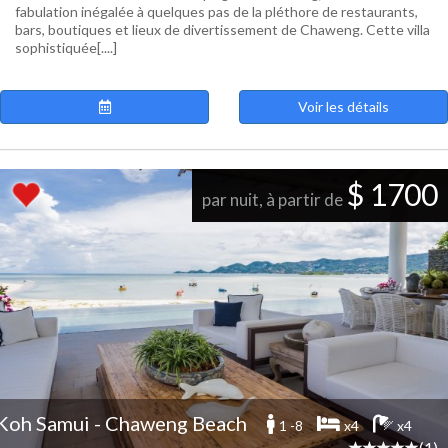
fabulation inégalée à quelques pas de la pléthore de restaurants,
bars, boutiques et lieux de divertissement de Chaweng. Cette villa
sophistiquée[....]
Voir les détails
$ 1700
par nuit, à partir de
Koh Samui - Chaweng Beach
1 -8
x4
x4
(1)