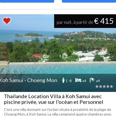
€ 415
par nuit, à partir de
Koh Samui - Choeng Mon
1 -8
x4
x4
Thailande Location Villa à Koh Samui avec
piscine privée, vue sur l'océan et Personnel
C'est une villa donnant sur l'océan située à proximité de la plage de
Choeng Mon, à Koh Samui. La villa comprend quatre chambres avec