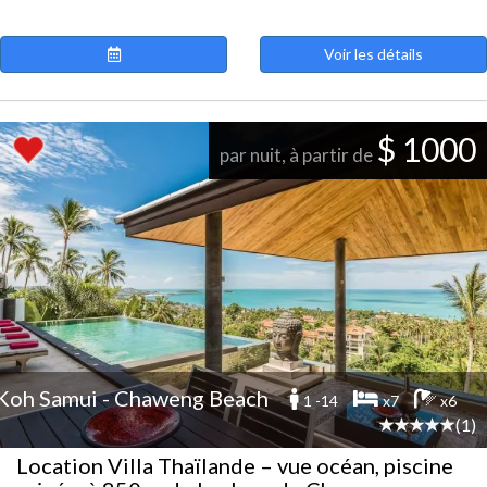
Voir les détails
$ 1000
par nuit, à partir de
Koh Samui - Chaweng Beach
1 -14
x7
x6
(1)
Location Villa Thaïlande – vue océan, piscine