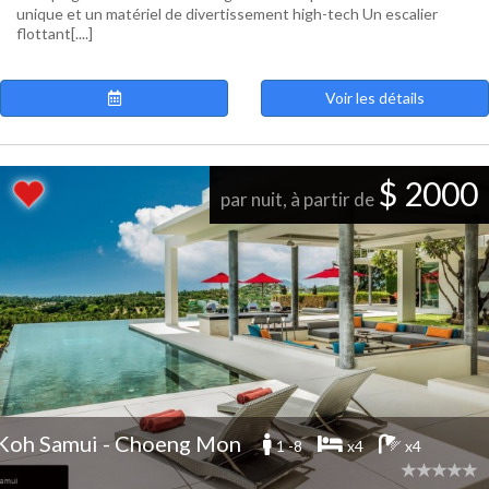
unique et un matériel de divertissement high-tech Un escalier
flottant[....]
Voir les détails
$ 2000
par nuit, à partir de
Koh Samui - Choeng Mon
1 -8
x4
x4