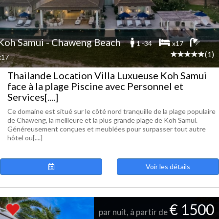
Koh Samui - Chaweng Beach
1 -34
x17
(1)
x17
Thailande Location Villa Luxueuse Koh Samui
face à la plage Piscine avec Personnel et
Services[....]
Ce domaine est situé sur le côté nord tranquille de la plage populaire
de Chaweng, la meilleure et la plus grande plage de Koh Samui.
Généreusement conçues et meublées pour surpasser tout autre
hôtel ou[....]
Voir les détails
€ 1500
par nuit, à partir de