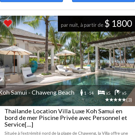
$ 1800
par nuit, à partir de
Koh Samui - Chaweng Beach
1 -14
x5
x5
(3)
Thailande Location Villa Luxe Koh Samui en
bord de mer Piscine Privée avec Personnel et
Service[....]
Située à l'extrémité nord de la plage de Chaweng, la Villa offre une