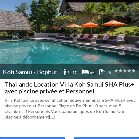
Koh Samui - Bophut
1 -10
x5
x5
Thailande Location Villa Koh Samui SHA Plus+
avec piscine privée et Personnel
Villa Koh Samui avec certification gouvernementale SHA Plus+ avec
piscine privée et Personnel Plage de Bo Phut 10 pers. max. 5
chambres 3 Personnels Vues panoramiques de Koh Samui Une
piscine à débordement[....]