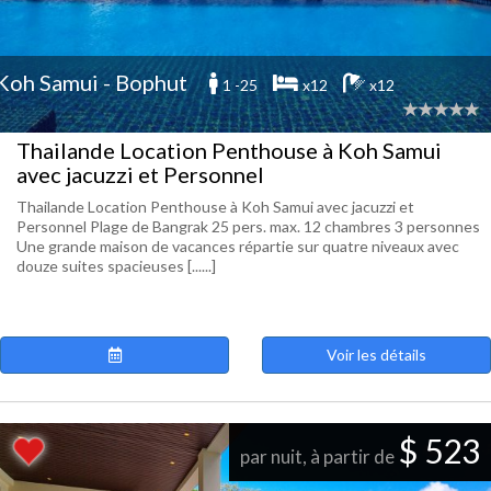
Koh Samui - Bophut
1 -25
x12
x12
Thailande Location Penthouse à Koh Samui
avec jacuzzi et Personnel
Thailande Location Penthouse à Koh Samui avec jacuzzi et
Personnel Plage de Bangrak 25 pers. max. 12 chambres 3 personnes
Une grande maison de vacances répartie sur quatre niveaux avec
douze suites spacieuses [......]
Voir les détails
$ 523
par nuit, à partir de