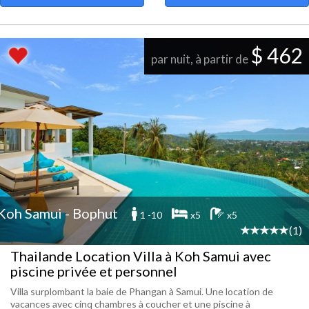
$ 462
par nuit, à partir de
Koh Samui - Bophut
1 -10
x5
x5
(1)
Thailande Location Villa à Koh Samui avec
piscine privée et personnel
Villa surplombant la baie de Phangan à Samui. Une location de
vacances avec cinq chambres à coucher et une piscine à