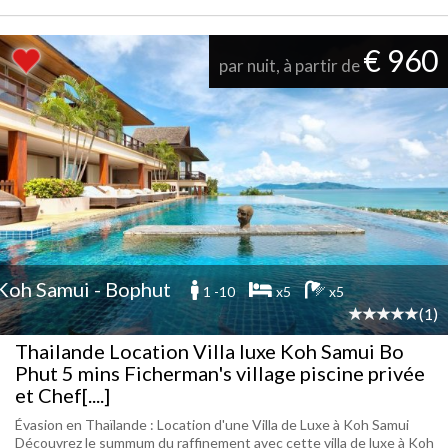
€ 960
par nuit, à partir de
Koh Samui - Bophut
1 -10
x5
x5
(1)
Thailande Location Villa luxe Koh Samui Bo
Phut 5 mins Ficherman's village piscine privée
et Chef[....]
Évasion en Thaïlande : Location d'une Villa de Luxe à Koh Samui
Découvrez le summum du raffinement avec cette villa de luxe à Koh