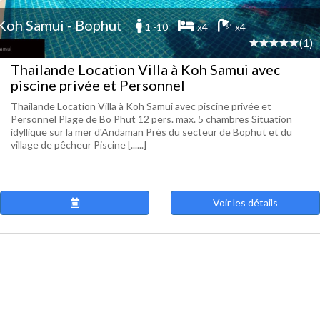
Koh Samui - Bophut
1 -10
x4
x4
(1)
Thailande Location Villa à Koh Samui avec
piscine privée et Personnel
Thailande Location Villa à Koh Samui avec piscine privée et
Personnel Plage de Bo Phut 12 pers. max. 5 chambres Situation
idyllique sur la mer d'Andaman Près du secteur de Bophut et du
village de pêcheur Piscine [......]
Voir les détails