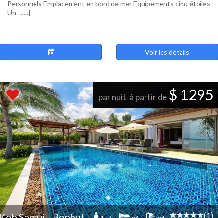
Personnels Emplacement en bord de mer Equipements cinq étoiles
Un [......]
Voir les détails
$ 1295
par nuit, à partir de
(1)
Koh Samui - Bophut
1 -8
x4
x4