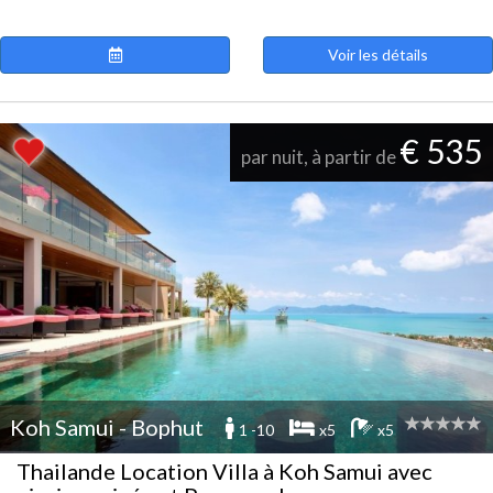
Voir les détails
€ 535
par nuit, à partir de
Koh Samui - Bophut
1 -10
x5
x5
Thailande Location Villa à Koh Samui avec