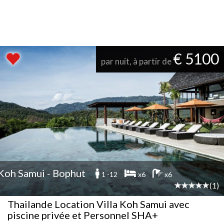
€ 5100
par nuit, à partir de
Koh Samui - Bophut
1 -12
x6
x6
(1)
Thailande Location Villa Koh Samui avec
piscine privée et Personnel SHA+