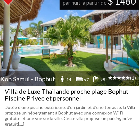
$ 1480
par nuit, à partir de
(1)
Koh Samui - Bophut
-14
x7
x8
Villa de Luxe Thailande proche plage Bophut
Piscine Privee et personnel
Dotée d'une piscine extérieure, d'un jardin et d'une terrasse, la Villa
propose un hébergement à Bophut avec une connexion Wi-Fi
gratuite et une vue sur la ville. Cette villa propose un parking privé
gratuit[....]