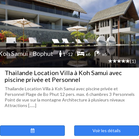
Koh Samui - Bophut
1 -12
x6
x6
(1)
Thailande Location Villa à Koh Samui avec
piscine privée et Personnel
Thailande Location Villa à Koh Samui avec piscine privée et
Personnel Plage de Bo Phut 12 pers. max. 6 chambres 3 Personnels
Point de vue sur la montagne Architecture à plusieurs niveaux
Attractions [......]
Voir les détails