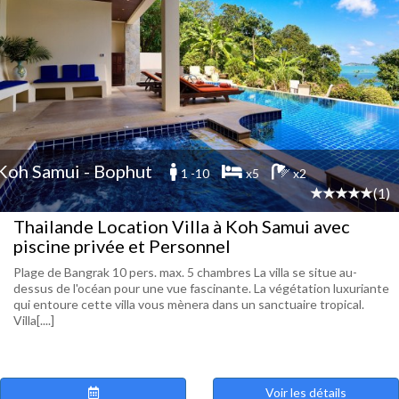
Koh Samui - Bophut
1 -10
x5
x2
(1)
Thailande Location Villa à Koh Samui avec
piscine privée et Personnel
Plage de Bangrak 10 pers. max. 5 chambres La villa se situe au-
dessus de l'océan pour une vue fascinante. La végétation luxuriante
qui entoure cette villa vous mènera dans un sanctuaire tropical.
Villa[....]
Voir les détails