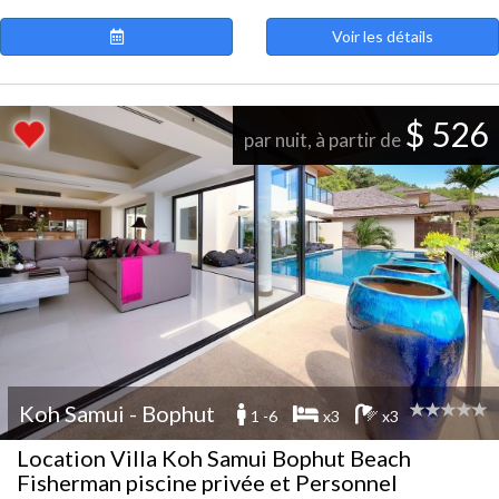
Voir les détails
$ 526
par nuit, à partir de
Koh Samui - Bophut
1 -6
x3
x3
Location Villa Koh Samui Bophut Beach
Fisherman piscine privée et Personnel