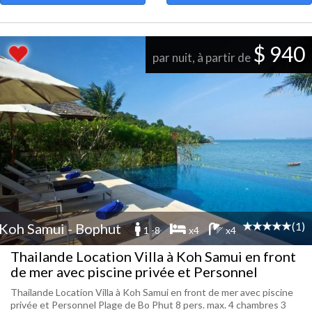
$ 940
par nuit, à partir de
(1)
Koh Samui - Bophut
1 -8
x4
x4
Thailande Location Villa à Koh Samui en front
de mer avec piscine privée et Personnel
Thailande Location Villa à Koh Samui en front de mer avec piscine
privée et Personnel Plage de Bo Phut 8 pers. max. 4 chambres 3