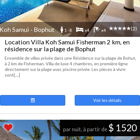
(2)
Koh Samui - Bophut
1 -8
x4
x4
Location Villa Koh Samui Fisherman 2 km, en
résidence sur la plage de Bophut
Ensemble de villas privée dans une Résidence sur la plage de Bohut,
à 2 km de Fisherman. Villa de luxe 4 chambres, en première ligne
directement sur la plage avec piscine privée. Les pièces à vivre
sont[....]
Voir les détails
$ 1520
par nuit, à partir de