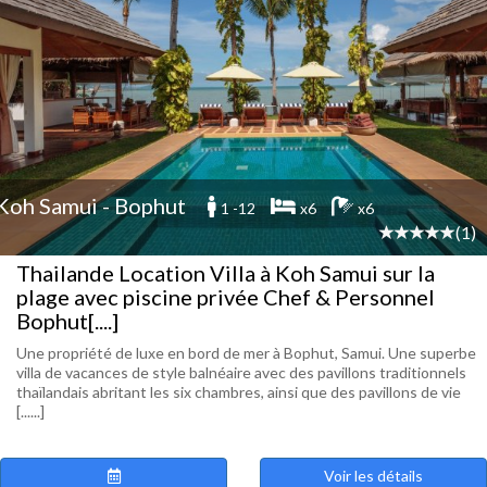
Koh Samui - Bophut
1 -12
x6
x6
(1)
Thailande Location Villa à Koh Samui sur la
plage avec piscine privée Chef & Personnel
Bophut[....]
Une propriété de luxe en bord de mer à Bophut, Samui. Une superbe
villa de vacances de style balnéaire avec des pavillons traditionnels
thaïlandais abritant les six chambres, ainsi que des pavillons de vie
[......]
Voir les détails