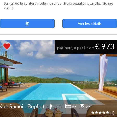
Samui, où le confort moderne rencontre la beauté naturelle. Nichée
au[....]
Voir les détails
€ 973
par nuit, à partir de
Koh Samui - Bophut
1 -18
x9
x9
(1)