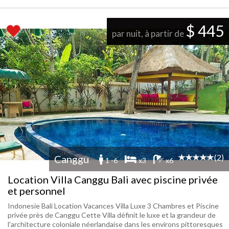
$ 445
par nuit, à partir de
(2)
Canggu
1 -6
x3
x6
Location Villa Canggu Bali avec piscine privée
et personnel
Indonesie Bali Location Vacances Villa Luxe 3 Chambres et Piscine
privée près de Canggu Cette Villa définit le luxe et la grandeur de
l'architecture coloniale néerlandaise dans les environs pittoresques