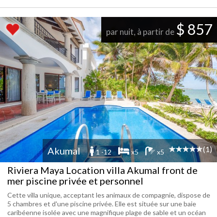
$ 857
par nuit, à partir de
(1)
Akumal
1 -12
x5
x5
Riviera Maya Location villa Akumal front de
mer piscine privée et personnel
Cette villa unique, acceptant les animaux de compagnie, dispose de
5 chambres et d'une piscine privée. Elle est située sur une baie
caribéenne isolée avec une magnifique plage de sable et un océan