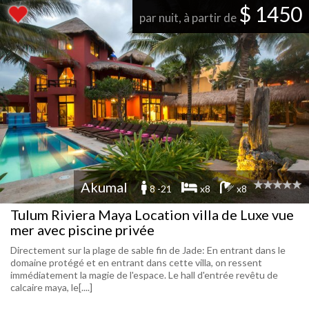
$ 1450
par nuit, à partir de
Akumal
8 -21
x8
x8
Tulum Riviera Maya Location villa de Luxe vue
mer avec piscine privée
Directement sur la plage de sable fin de Jade: En entrant dans le
domaine protégé et en entrant dans cette villa, on ressent
immédiatement la magie de l'espace. Le hall d'entrée revêtu de
calcaire maya, le[....]