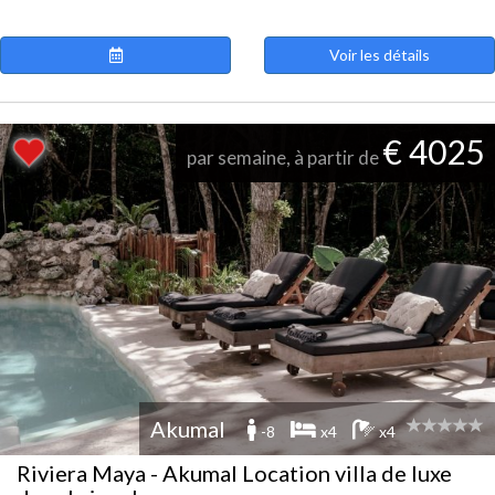
Voir les détails
€ 4025
par semaine, à partir de
Akumal
-8
x4
x4
Riviera Maya - Akumal Location villa de luxe