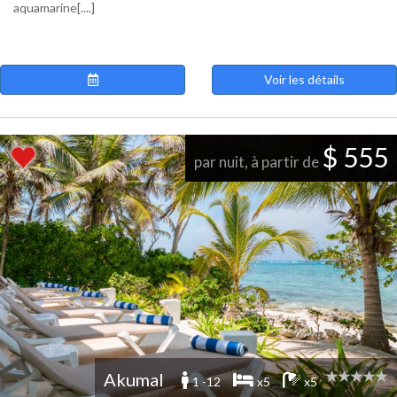
aquamarine[....]
Voir les détails
$ 555
par nuit, à partir de
Akumal
1 -12
x5
x5