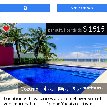
Voir les détails
$ 1515
par nuit, à partir de
(2)
Cozumel
7 -14
x5
x7
Location villa vacances à Cozumel avec wifi et
vue imprenable sur l'océan,Yucatan - Riviera