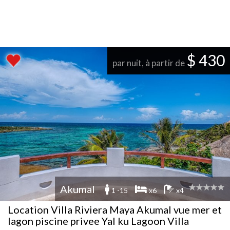
$ 430
par nuit, à partir de
Akumal
1 -15
x6
x4
Location Villa Riviera Maya Akumal vue mer et
lagon piscine privee Yal ku Lagoon Villa