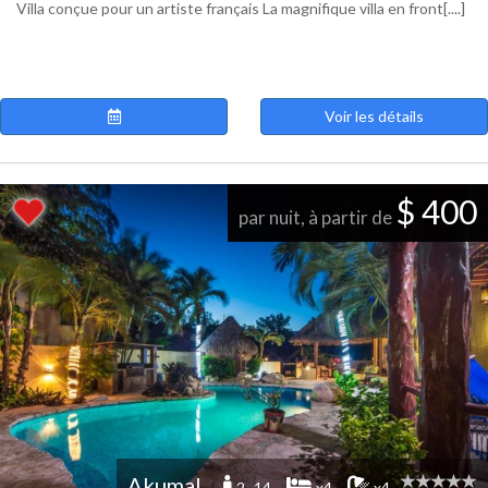
Villa conçue pour un artiste français La magnifique villa en front[....]
Voir les détails
$ 400
par nuit, à partir de
Akumal
2 -14
x4
x4