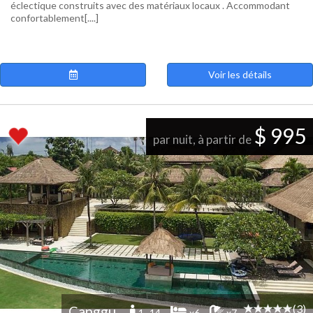
éclectique construits avec des matériaux locaux . Accommodant
confortablement[....]
Voir les détails
$ 995
par nuit, à partir de
(3)
Canggu
1 -14
x6
x7