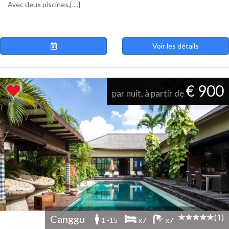
Avec deux piscines,[....]
Voir les détails
€ 900
par nuit, à partir de
(1)
Canggu
1 -15
x7
x7