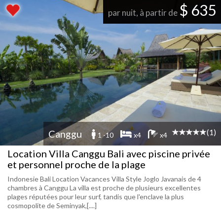
$ 635
par nuit, à partir de
(1)
Canggu
1 -10
x4
x4
Location Villa Canggu Bali avec piscine privée
et personnel proche de la plage
Indonesie Bali Location Vacances Villa Style Joglo Javanais de 4
chambres à Canggu La villa est proche de plusieurs excellentes
plages réputées pour leur surf, tandis que l'enclave la plus
cosmopolite de Seminyak,[....]