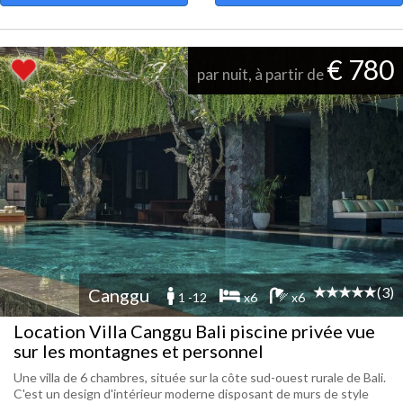
€ 780
par nuit, à partir de
(3)
Canggu
1 -12
x6
x6
Location Villa Canggu Bali piscine privée vue
sur les montagnes et personnel
Une villa de 6 chambres, située sur la côte sud-ouest rurale de Bali.
C'est un design d'intérieur moderne disposant de murs de style