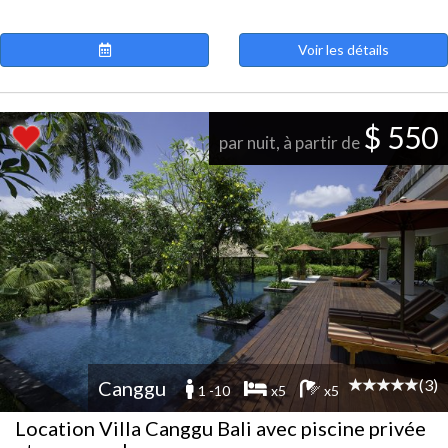
Voir les détails
$ 550
par nuit, à partir de
(3)
Canggu
1 -10
x5
x5
Location Villa Canggu Bali avec piscine privée