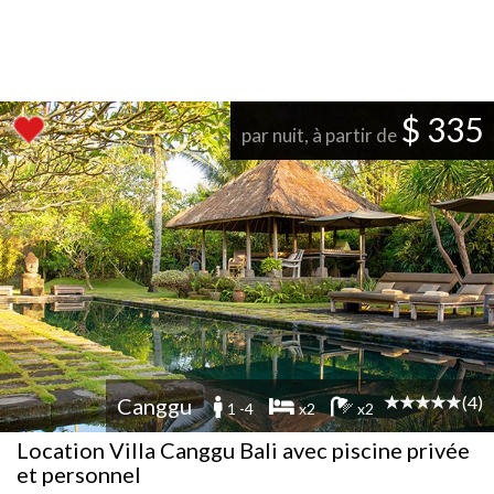
$ 335
par nuit, à partir de
(4)
Canggu
1 -4
x2
x2
Location Villa Canggu Bali avec piscine privée
et personnel