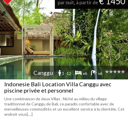
€ 1450
par nuit, à partir de
Canggu
1 -12
x6
x6
Indonesie Bali Location Villa Canggu avec
piscine privée et personnel
Une combinaison de deux Villas . Niché au milieu du village
traditionnel de Canggu de Bali, ce paradis confortable avec de
merveilleuses commodités et un excellent service à la clientèle. Cet
endroit vous[....]