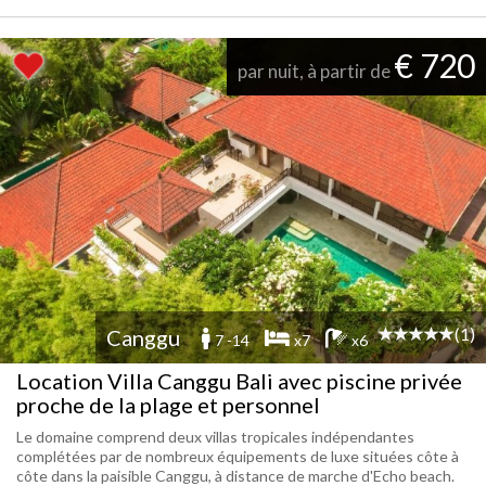
€ 720
par nuit, à partir de
(1)
Canggu
7 -14
x7
x6
Location Villa Canggu Bali avec piscine privée
proche de la plage et personnel
Le domaine comprend deux villas tropicales indépendantes
complétées par de nombreux équipements de luxe situées côte à
côte dans la paisible Canggu, à distance de marche d'Echo beach.