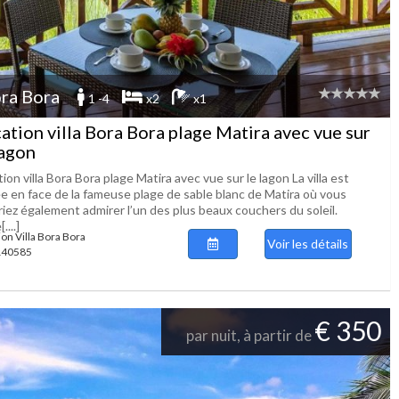
ra Bora
1 -4
x2
x1
ation villa Bora Bora plage Matira avec vue sur
lagon
ion villa Bora Bora plage Matira avec vue sur le lagon La villa est
ée en face de la fameuse plage de sable blanc de Matira où vous
riez également admirer l’un des plus beaux couchers du soleil.
....]
ion Villa Bora Bora
Voir les détails
 140585
€ 350
par nuit, à partir de