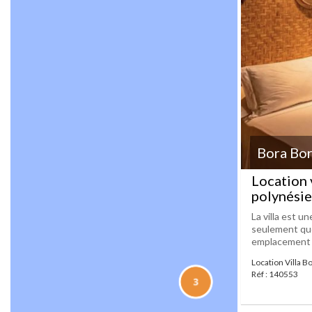
Bora Bo
Location 
polynésie
La villa est u
seulement que
emplacement pr
Location Villa B
Réf : 140553