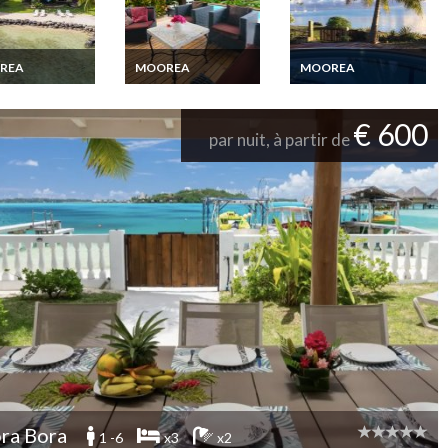
REA
MOOREA
MOOREA
on Villa
Location Villa
Location Villa
ea directement
Moorea vue mer et
Moorea sur le lagon
 lagon
piscine privée
et piscine privée
€ 600
par nuit, à partir de
ra Bora
1 -6
x3
x2