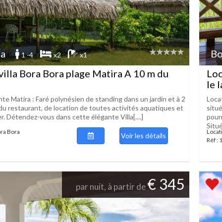
ra
Bo
1 -4
x2
x1
villa Bora Bora plage Matira A 10 m du
Loc
le 
te Matira : Faré polynésien de standing dans un jardin et à 2
Locat
du restaurant, de location de toutes activités aquatiques et
situ
. Détendez-vous dans cette élégante Villa[....]
pour
Situé[
ora Bora
Locat
Voir les détails
Réf :
€ 345
par nuit, à partir de