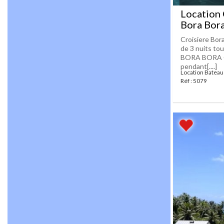
Location 
Bora Bora
Croisiere Bor
de 3 nuits t
BORA BORA C
pendant[....]
Location Bateau
Réf : 5079