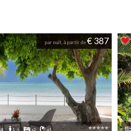
€ 387
par nuit, à partir de
ra
Bo
1 -5
x2
x1