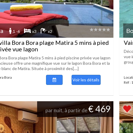
ra
Bo
1 -6
x3
x2
villa Bora Bora plage Matira 5 mins à pied
Vai
rivée vue lagon
Déco
vue i
 Bora Bora plage Matira 5 mins à pied piscine privée vue lagon
group
acieuse offre une magnifique vue sur le lagon Bora Bora et la
 blanc de Matira. Située à proximité des[....]
ora Bora
Locat
Voir les détails
Réf :
€ 469
par nuit, à partir de