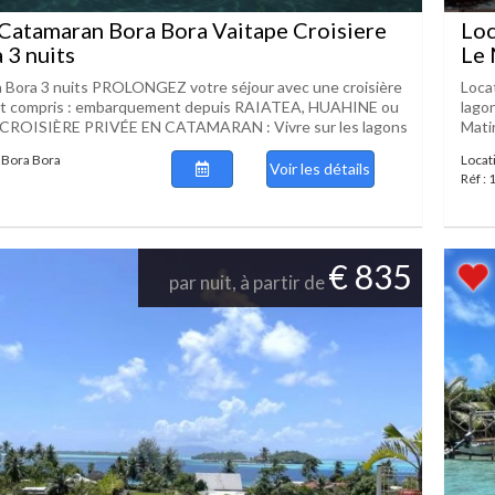
Catamaran Bora Bora Vaitape Croisiere
Loc
 3 nuits
Le 
a Bora 3 nuits PROLONGEZ votre séjour avec une croisière
Locat
out compris : embarquement depuis RAIATEA, HUAHINE ou
lagon
ROISIÈRE PRIVÉE EN CATAMARAN : Vivre sur les lagons
Matir
 Bora Bora
Locat
Voir les détails
Réf :
€ 835
par nuit, à partir de