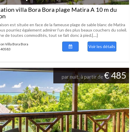
ation villa Bora Bora plage Matira A 10 m du
on
aison est située en face de la fameuse plage de sable blanc de Matira
ous pourriez également admirer l’un des plus beaux couchers du soleil.
e de toutes commodités, tout se fait donc à pied.[....]
ion Villa Bora Bora
Voir les détails
 140583
€ 485
par nuit, à partir de