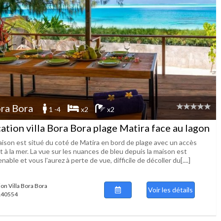
ra Bora
1 -4
x2
x2
ation villa Bora Bora plage Matira face au lagon
aison est situé du coté de Matira en bord de plage avec un accès
t à la mer. La vue sur les nuances de bleu depuis la maison est
nable et vous l'aurez à perte de vue, difficile de décoller du[....]
ion Villa Bora Bora
Voir les détails
 140554