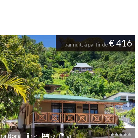
€ 416
par nuit, à partir de
ra Bora
1 -4
x2
x1