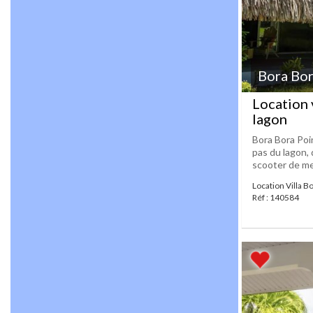
Bora Bo
Location 
lagon
Bora Bora Poin
pas du lagon, 
scooter de mer
Location Villa B
Réf : 140584