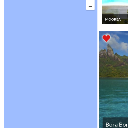
MOOREA
Location Villa
Moorea vue me
piscine privée
Bora Bo