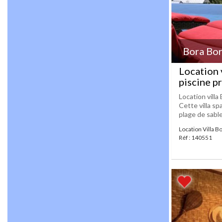
Bora Bo
Location 
piscine p
Location villa
Cette villa sp
plage de sable
Location Villa B
Réf : 140551