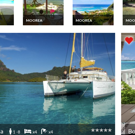
MOOREA
MOOREA
MOO
Location Vacances
Location Villa
Locati
r et
Bungalow sur la plage
Moorea avec une
Moor
à Moorea
superbe vue sur le
sur le
lagon dans une
propriété fermée
ra
Bo
1 -8
x4
x4