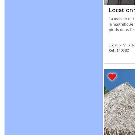
Location 
La maison est 
la magnifique 
pieds dans l'ea
Location Villa B
Réf : 140582