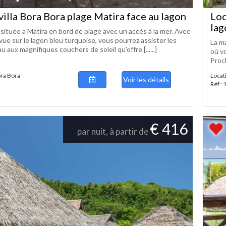
villa Bora Bora plage Matira face au lagon
Loc
lag
située a Matira en bord de plage avec un accès à la mer. Avec
vue sur le lagon bleu turquoise, vous pourrez assister les
La m
u aux magnifiques couchers de soleil qu'offre [......]
où v
Proch
ora Bora
Locat
Voir les détails
Réf :
€ 416
par nuit, à partir de