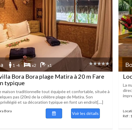
ra
Bo
1 -4
x2
x1
villa Bora Bora plage Matira à 20 m Fare
Loc
n typique
La m
direc
ne maison traditionnelle tout équipée et confortable, située à
impre
lques pas (20m) de la célèbre plage de Matira. Son
ivilégié et sa décoration typique en font un endroit[....]
ora Bora
Locat
Voir les détails
Réf :