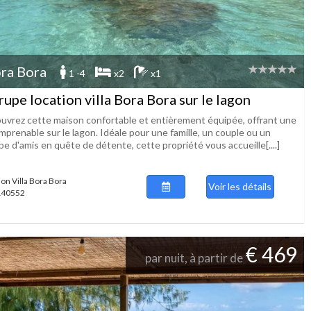
ra Bora
1 -4
x2
x1
rupe location villa Bora Bora sur le lagon
uvrez cette maison confortable et entièrement équipée, offrant une
mprenable sur le lagon. Idéale pour une famille, un couple ou un
e d'amis en quête de détente, cette propriété vous accueille[....]
ion Villa Bora Bora
Voir les détails
 140552
€ 469
par nuit, à partir de