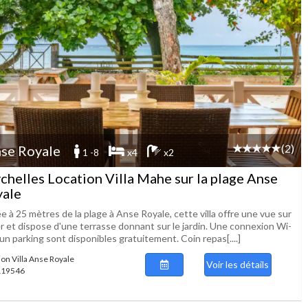
(2)
se Royale
1 -8
x4
x2
chelles Location Villa Mahe sur la plage Anse
ale
e à 25 mètres de la plage à Anse Royale, cette villa offre une vue sur
er et dispose d'une terrasse donnant sur le jardin. Une connexion Wi-
 un parking sont disponibles gratuitement. Coin repas[....]
ion Villa Anse Royale
Voir les détails
 119546