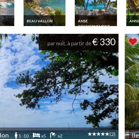
BEAU VALLON
ANSE
ANSE
GOUVERNEMENT
ation
Seychelles Location
Locat
Villa Mahé Beau
Appa
Seychelles Location
d de
Vallon avec
Anse 
Villa luxe Praslin sur
€ 330
 Plage
personnel demi-
Seych
la plage Chef et
par nuit, à partir de
pension
personnel / All
inclusive
(2)
lon
Il
1 -10
x5
x2