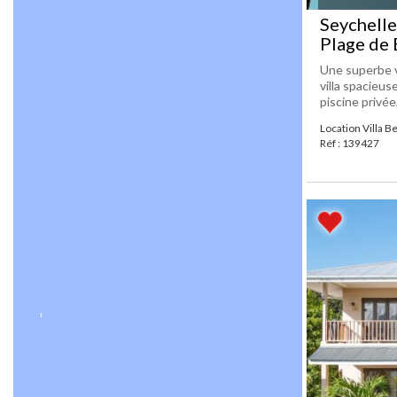
Seychelle
Plage de 
Une superbe vi
villa spacieus
piscine privée,
Location Villa B
Réf : 139427