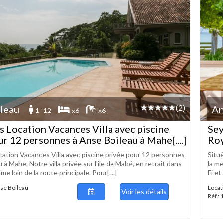
(2)
leau
An
1 -12
x6
x6
s Location Vacances Villa avec piscine
Sey
ur 12 personnes à Anse Boileau à Mahe[....]
Roy
cation Vacances Villa avec piscine privée pour 12 personnes
Situé
 à Mahe. Notre villa privée sur l'île de Mahé, en retrait dans
la m
me loin de la route principale. Pour[....]
Fi et
nse Boileau
Locat
Voir les détails
Réf :