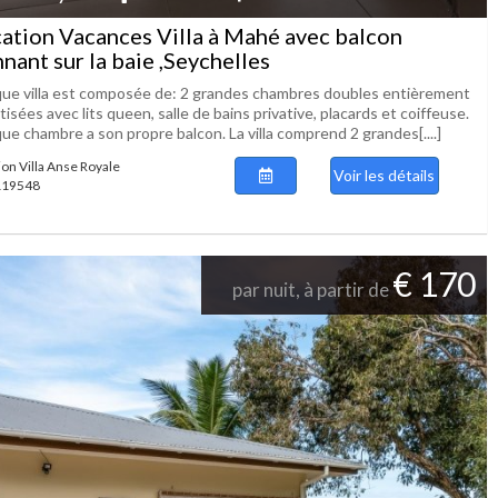
ation Vacances Villa à Mahé avec balcon
nant sur la baie ,Seychelles
ue villa est composée de: 2 grandes chambres doubles entièrement
tisées avec lits queen, salle de bains privative, placards et coiffeuse.
ue chambre a son propre balcon. La villa comprend 2 grandes[....]
ion Villa Anse Royale
Voir les détails
 119548
€ 170
par nuit, à partir de