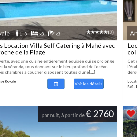
(2)
yale
An
1 -8
x3
x3
s Location Villa Self Catering à Mahé avec
Loc
roche de la Plage
col
ouverte, avec une cuisine entièrement équipée qui se prolonge
Cet 
et la véranda, tous donnant sur le bleu profond de l'océan
L’ét
ois chambres à coucher disposent toutes d'une[....]
déro
nse Royale
Locat
Voir les détails
Réf :
€ 2760
par nuit, à partir de