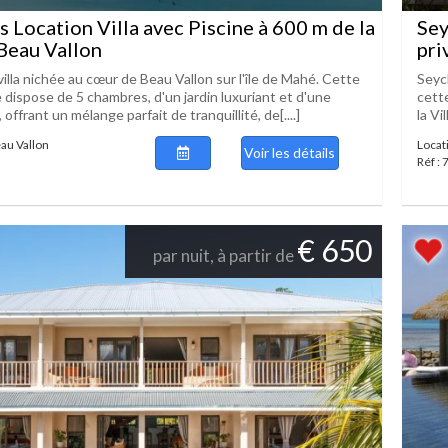
s Location Villa avec Piscine à 600 m de la
Sey
Beau Vallon
pri
lla nichée au cœur de Beau Vallon sur l'île de Mahé. Cette
Seych
e dispose de 5 chambres, d'un jardin luxuriant et d'une
cette
 offrant un mélange parfait de tranquillité, de[....]
la Vi
eau Vallon
Locati
Voir les détails
Réf :
€ 650
par nuit, à partir de