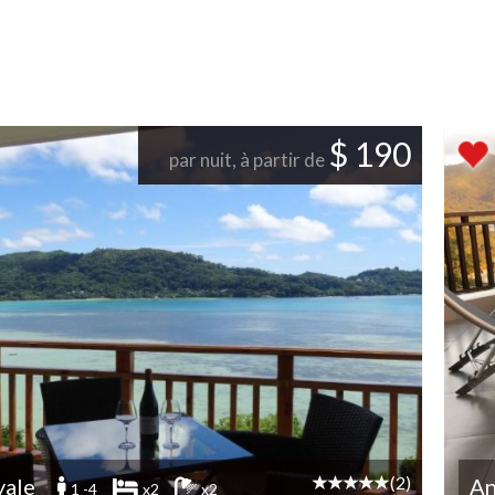
$ 190
par nuit, à partir de
(2)
yale
An
1 -4
x2
x2