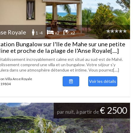
se Royale
1 -4
x2
x2
ation Bungalow sur l'Ile de Mahe sur une petite
line et proche de la plage de l'Anse Royale[....]
établissement incroyablement calme est situé au sud-est de Mahé.
ablissement comprend une villa et un bungalow. Votre séjour s’y
ulera dans une atmosphère détendue et intime. Vous pourrez[....]
ion Villa Anse Royale
Voir les détails
 119804
€ 2500
par nuit, à partir de