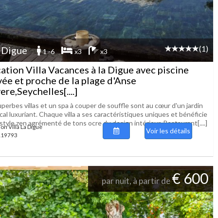
(1)
 Digue
1 -6
x3
x3
ation Villa Vacances à la Digue avec piscine
vée et proche de la plage d'Anse
ere,Seychelles[....]
perbes villas et un spa à couper de souffle sont au cœur d'un jardin
cal luxuriant. Chaque villa a ses caractéristiques uniques et bénéficie
style zen agrémenté de tons ocre du design intérieur. Restaurant[....]
on Villa La Digue
Voir les détails
 119793
€ 600
par nuit, à partir de