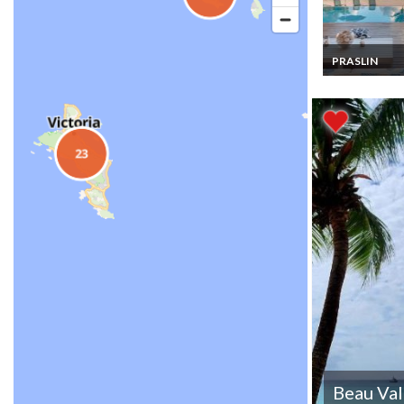
PRASLIN
Seychelles Loc
Villa Luxueuse
Praslin en Bor
Mer Piscine et
Privée
Beau Val