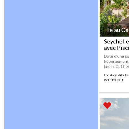
Ile au Ce
Seychelles
avec Pisc
Doté d'une pis
hébergement su
jardin. Cet hé
Location Villa Il
Réf : 120301