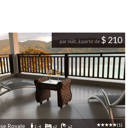
$ 210
par nuit, à partir de
(1)
se Royale
1 -4
x2
x2