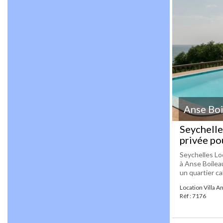
Anse Boi
Seychelle
privée po
Seychelles Lo
à Anse Boileau
un quartier cal
Location Villa A
Réf : 7176