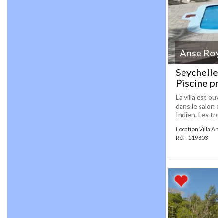
Anse Ro
Seychelle
Piscine p
La villa est 
dans le salon 
Indien. Les tr
Location Villa A
Réf : 119803