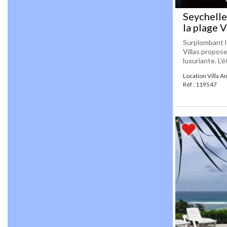
Seychelle
la plage 
Surplombant le
Villas propo
luxuriante. L'
Location Villa A
Réf : 119547