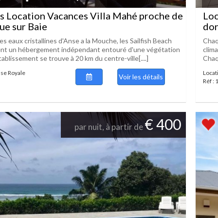
s Location Vacances Villa Mahé proche de
Loc
Vue sur Baie
don
s eaux cristallines d'Anse a la Mouche, les Sailfish Beach
Chaq
sent un hébergement indépendant entouré d'une végétation
clima
établissement se trouve à 20 km du centre-ville[....]
Chaq
nse Royale
Locat
Voir les détails
Réf :
€ 400
par nuit, à partir de