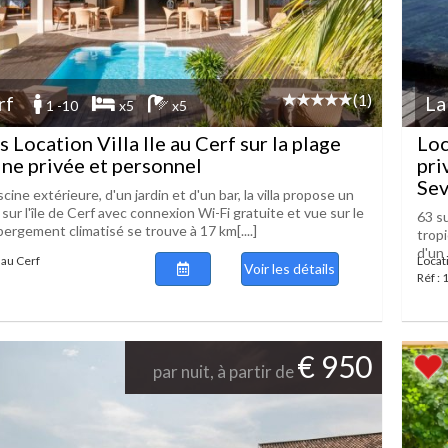
(1)
rf
La
1 -10
x5
x5
 Location Villa Ile au Cerf sur la plage
Loc
ine privée et personnel
pri
Sev
cine extérieure, d'un jardin et d'un bar, la villa propose un
r l'île de Cerf avec connexion Wi-Fi gratuite et vue sur le
63 su
bergement climatisé se trouve à 17 km[....]
tropi
d'un 
e au Cerf
Locati
Voir les détails
Réf :
€ 950
par nuit, à partir de