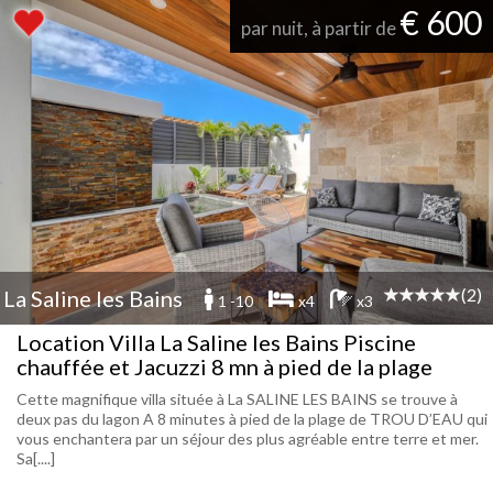
€ 600
par nuit, à partir de
(2)
La Saline les Bains
1 -10
x4
x3
Location Villa La Saline les Bains Piscine
chauffée et Jacuzzi 8 mn à pied de la plage
Cette magnifique villa située à La SALINE LES BAINS se trouve à
deux pas du lagon A 8 minutes à pied de la plage de TROU D’EAU qui
vous enchantera par un séjour des plus agréable entre terre et mer.
Sa[....]