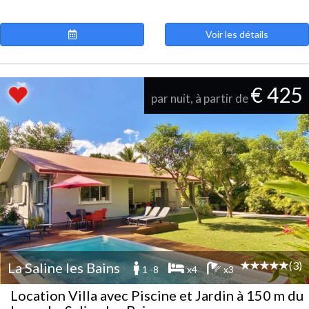
Voir les détails
€ 425
par nuit, à partir de
(3)
La Saline les Bains
1 -8
x4
x3
Location Villa avec Piscine et Jardin à 150 m du