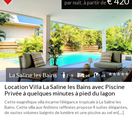
€ 420
par nuit, à partir de
La Saline les Bains
1 -8
x4
x4
Location Villa La Saline les Bains avec Piscine
Privée à quelques minutes à pied du lagon
Cette magnifique villa incarne l’élégance tropicale à La Saline les
Bains. Cette villa aux finitions raffinées propose 4 suites élégantes,
de vastes volumes baignés de lumière et une piscine au sel en[....]