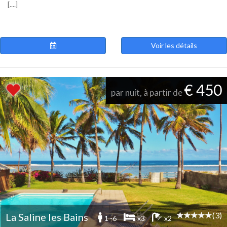
[....]
Voir les détails
€ 450
par nuit, à partir de
(3)
La Saline les Bains
1 -6
x3
x2