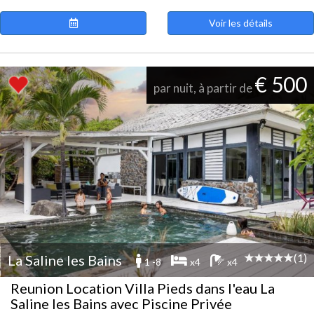
Voir les détails
€ 500
par nuit, à partir de
(1)
La Saline les Bains
1 -8
x4
x4
Reunion Location Villa Pieds dans l'eau La
Saline les Bains avec Piscine Privée