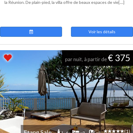
la Réunion. De plain-pied, la villa offre de beaux espaces de vie[....]
Voir les détails
€ 375
par nuit, à partir de
(1)
Etang Sale
1 -6
x3
x3