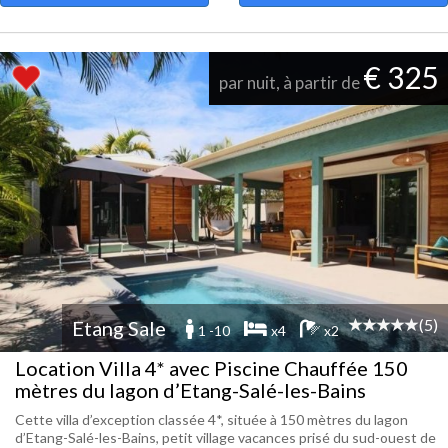
€ 325
par nuit, à partir de
(5)
Etang Sale
1 -10
x4
x2
Location Villa 4* avec Piscine Chauffée 150
mètres du lagon d’Etang-Salé-les-Bains
Cette villa d’exception classée 4*, située à 150 mètres du lagon
d’Etang-Salé-les-Bains, petit village vacances prisé du sud-ouest de