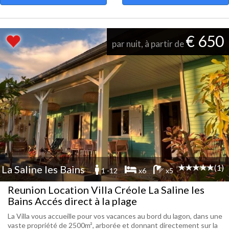
€ 650
par nuit, à partir de
(1)
La Saline les Bains
1 -12
x6
x5
Reunion Location Villa Créole La Saline les
Bains Accés direct à la plage
La Villa vous accueille pour vos vacances au bord du lagon, dans une
vaste propriété de 2500m², arborée et donnant directement sur la