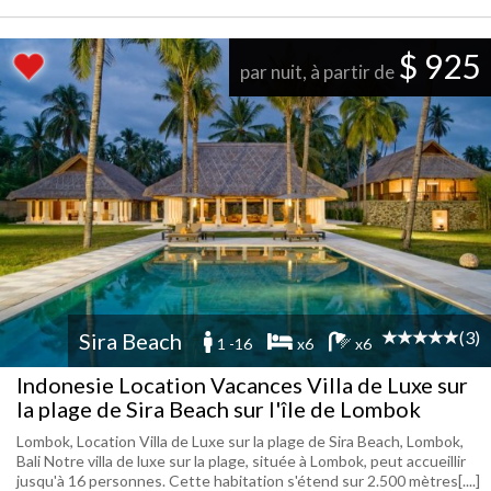
$ 925
par nuit, à partir de
(3)
Sira Beach
1 -16
x6
x6
Indonesie Location Vacances Villa de Luxe sur
la plage de Sira Beach sur l'île de Lombok
Lombok, Location Villa de Luxe sur la plage de Sira Beach, Lombok,
Bali Notre villa de luxe sur la plage, située à Lombok, peut accueillir
jusqu'à 16 personnes. Cette habitation s'étend sur 2.500 mètres[....]