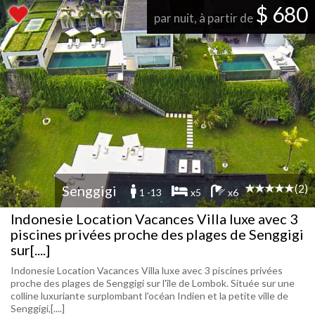
$ 680
par nuit, à partir de
(2)
Senggigi
1 -13
x5
x6
Indonesie Location Vacances Villa luxe avec 3
piscines privées proche des plages de Senggigi
sur[....]
Indonesie Location Vacances Villa luxe avec 3 piscines privées
proche des plages de Senggigi sur l'île de Lombok. Située sur une
colline luxuriante surplombant l'océan Indien et la petite ville de
Senggigi,[....]