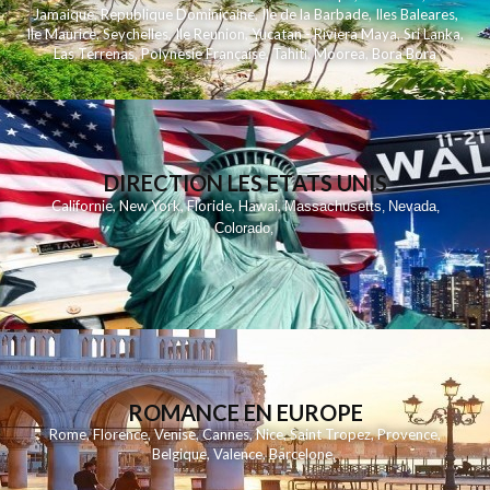
Jamaique
,
Republique Dominicaine
,
Ile de la Barbade
,
Iles Baleares
,
Ile Maurice
,
Seychelles
,
Ile Reunion
,
Yucatan - Riviera Maya
,
Sri Lanka
,
Las Terrenas
,
Polynesie Française
,
Tahiti
,
Moorea
,
Bora Bora
DIRECTION LES ETATS UNIS
,
,
,
,
Californie
New York
Floride
Hawai
Massachusetts
Nevada
,
,
Colorado
,
ROMANCE EN EUROPE
Rome
,
Florence
,
Venise
,
Cannes
,
Nice
,
Saint Tropez
,
Provence
,
Belgique
,
Valence
,
Barcelone
,