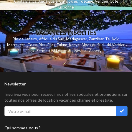
Costa Blanca
,
Andalousie
,
Catalogne
,
Toscane
,
Vendee
,
Cote
Lisbonne
VACANCES INSOLITES
Rio de Janeiro
,
Afrique du Sud
,
Madagascar
,
Zanzibar
,
Tel Aviv
,
Marrakech
,
Costa Rica
,
Eilat
,
Tulum
,
Kenya
,
Alpes du Sud
,
ski Verbier
,
ski Zermatt
,
ski Alpes Suisses
,
Lac Annecy
Newsletter
Inscrivez vous pour recevoir nos offres spéciales et promotions sur
toutes nos offres de location vacances charme et prestige.
Qui sommes-nous ?