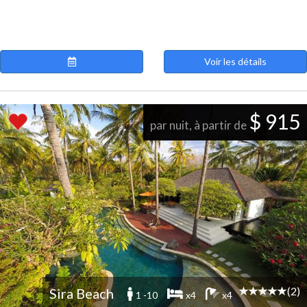
Voir les détails
$ 915
par nuit, à partir de
(2)
Sira Beach
1 -10
x4
x4