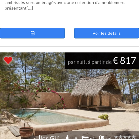
lambrissés sont aménagés avec une collection d'ameublement
présentant[....]
Voir les détails
€ 817
par nuit, à partir de
Îles Gili
1 -8
x4
x4