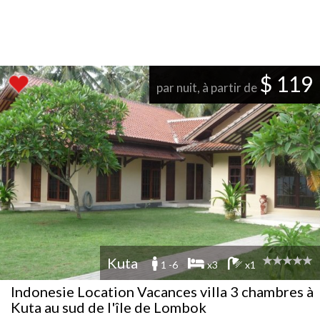
$ 119
par nuit, à partir de
Kuta
1 -6
x3
x1
Indonesie Location Vacances villa 3 chambres à
Kuta au sud de l'île de Lombok