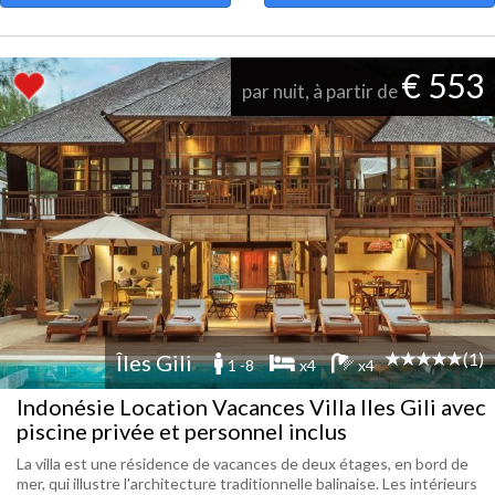
€ 553
par nuit, à partir de
(1)
Îles Gili
1 -8
x4
x4
Indonésie Location Vacances Villa Iles Gili avec
piscine privée et personnel inclus
La villa est une résidence de vacances de deux étages, en bord de
mer, qui illustre l'architecture traditionnelle balinaise. Les intérieurs