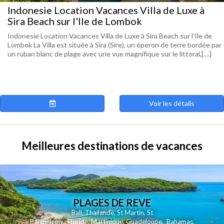
Indonesie Location Vacances Villa de Luxe à
Sira Beach sur l'Ile de Lombok
Indonesie Location Vacances Villa de Luxe à Sira Beach sur l'Ile de
Lombok La Villa est située à Sira (Sire), un éperon de terre bordée par
un ruban blanc de plage avec une vue magnifique sur le littoral,[....]
Voir les détails
Meilleures destinations de vacances
PLAGES DE REVE
Bali
,
Thailande
,
St Martin
,
St
Barthelemy
,
Floride
,
Martinique
,
Guadeloupe
,
Bahamas
,