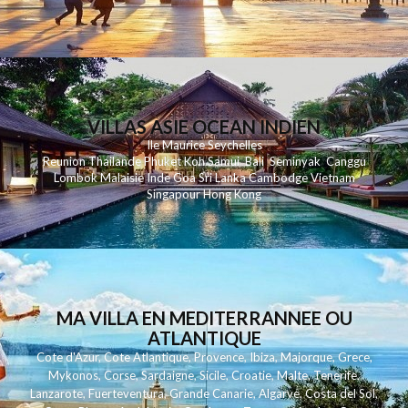
VILLAS ASIE OCEAN INDIEN
Ile Maurice
Seychelles
Reunion
Thailande
Phuk
et
Koh
Samui
Bali
Seminyak
Canggu
Lombok
Malaisie
Inde
Goa
Sri Lanka
Cambodge
Vietnam
Singapour
Hong Kong
MA VILLA EN MEDITERRANNEE OU
ATLANTIQUE
Cote d'Azur
,
Cote Atlantique
,
Provence
,
Ibiza
,
Majorque
,
Grece
,
Mykonos
,
Corse
,
Sardaigne
,
Sicile
,
Croatie
,
Malte
,
Tenerife
,
Lanzarote
,
Fuerteventura
,
Grande Canarie
,
Algarve
,
Costa del Sol
,