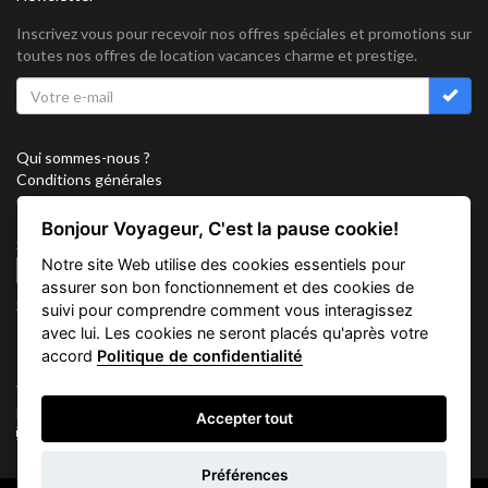
Inscrivez vous pour recevoir nos offres spéciales et promotions sur
toutes nos offres de location vacances charme et prestige.
Qui sommes-nous ?
Conditions générales
Confidentialité
Partenariat
Bonjour Voyageur, C'est la pause cookie!
Sitemap
Notre site Web utilise des cookies essentiels pour
Cookies
assurer son bon fonctionnement et des cookies de
Suivez nous sur
suivi pour comprendre comment vous interagissez
avec lui. Les cookies ne seront placés qu'après votre
accord
Politique de confidentialité
Vacation Key Corp. 2905 Point East Drive #L-215. Aventura.
FLORIDA 33160.
Accepter tout
info@vacationkey.com
Demande
Préférences
d'informations