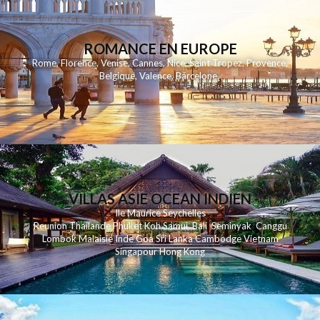
ROMANCE EN EUROPE
Rome
,
Florence
,
Venise
,
Cannes
,
Nice
,
Saint Tropez
,
Provence
,
Belgique
,
Valence
,
Barcelone
,
VILLAS ASIE OCEAN INDIEN
Ile Maurice
Seychelles
Reunion
Thailande
Phuk
et
Koh
Samui
Bali
Seminyak
Canggu
Lombok
Malaisie
Inde
Goa
Sri Lanka
Cambodge
Vietnam
Singapour
Hong Kong