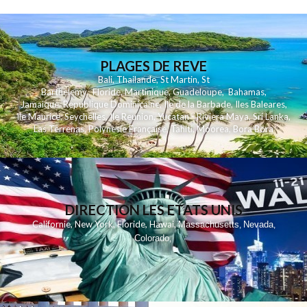
PLAGES DE REVE
Bali
,
Thailande
,
St Martin
,
St
Barthelemy
,
Floride
,
Martinique
,
Guadeloupe
,
Bahamas
,
Jamaique
,
Republique Dominicaine
,
Ile de la Barbade
,
Iles Baleares
,
Ile Maurice
,
Seychelles
,
Ile Reunion
,
Yucatan - Riviera Maya
,
Sri Lanka
,
Las Terrenas
,
Polynesie Française
,
Tahiti
,
Moorea
,
Bora Bora
DIRECTION LES ETATS UNIS
,
,
,
,
Californie
New York
Floride
Hawai
Massachusetts
Nevada
,
,
Colorado
,