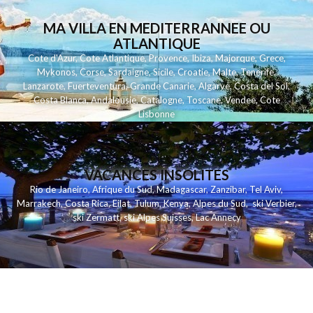
MA VILLA EN MEDITERRANNEE OU
ATLANTIQUE
Cote d'Azur
,
Cote Atlantique
,
Provence
,
Ibiza
,
Majorque
,
Grece
,
Mykonos
,
Corse
,
Sardaigne
,
Sicile
,
Croatie
,
Malte
,
Tenerife
,
Lanzarote
,
Fuerteventura
,
Grande Canarie
,
Algarve
,
Costa del Sol
,
Costa Blanca
,
Andalousie
,
Catalogne
,
Toscane
,
Vendee
,
Cote
Lisbonne
VACANCES INSOLITES
Rio de Janeiro
,
Afrique du Sud
,
Madagascar
,
Zanzibar
,
Tel Aviv
,
Marrakech
,
Costa Rica
,
Eilat
,
Tulum
,
Kenya
,
Alpes du Sud
,
ski Verbier
,
ski Zermatt
,
ski Alpes Suisses
,
Lac Annecy