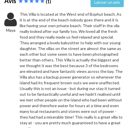
Avis
(1)
Laisser un avis
This Villa is located at the West end of Bophut beach. As
it is at the end of the beach nobody goes there and it is
like having your own private beach. Their staff in the vila
Maya
really looked after our family too. We loved all the fresh
food and they really made us feel relaxed and special.
They arranged a lovely babysitter to help with our young
daughter. The villas on the street are almost the same as
each other but some seem to have been photographed
better than others. This Villa is actually the biggest and
we thought it was the best because 3 of the bedrooms
are elevated and have fantastic views across the bay. The
Villa also has a backup power generator so whenever the
island had its frequent brown-outs we were unaffected.
Usually this is not an issue - but during our stay it turned
out to be fantastically useful and we hadn't realised until
we met other people on the island who had been without
power and therefore water for hours at a time and even
many local restaurants and stores were out of power -
they had had a miserable time! This really is a great villa to
stay at - you are pretty much guaranteed to have a great