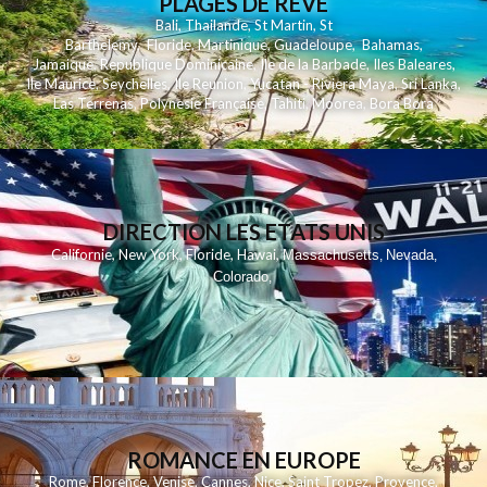
PLAGES DE REVE
Bali
,
Thailande
,
St Martin
,
St
Barthelemy
,
Floride
,
Martinique
,
Guadeloupe
,
Bahamas
,
Jamaique
,
Republique Dominicaine
,
Ile de la Barbade
,
Iles Baleares
,
Ile Maurice
,
Seychelles
,
Ile Reunion
,
Yucatan - Riviera Maya
,
Sri Lanka
,
Las Terrenas
,
Polynesie Française
,
Tahiti
,
Moorea
,
Bora Bora
DIRECTION LES ETATS UNIS
,
,
,
,
Californie
New York
Floride
Hawai
Massachusetts
Nevada
,
,
Colorado
,
ROMANCE EN EUROPE
Rome
,
Florence
,
Venise
,
Cannes
,
Nice
,
Saint Tropez
,
Provence
,