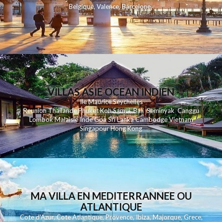
Belgique
,
Valence
,
Barcelone
,
VILLAS ASIE OCEAN INDIEN
Ile Maurice
Seychelles
Reunion
Thailande
Phuk
et
Koh
Samui
Bali
Seminyak
Canggu
Lombok
Malaisie
Inde
Goa
Sri Lanka
Cambodge
Vietnam
Singapour
Hong Kong
MA VILLA EN MEDITERRANNEE OU
ATLANTIQUE
Cote d'Azur
,
Cote Atlantique
,
Provence
,
Ibiza
,
Majorque
,
Grece
,