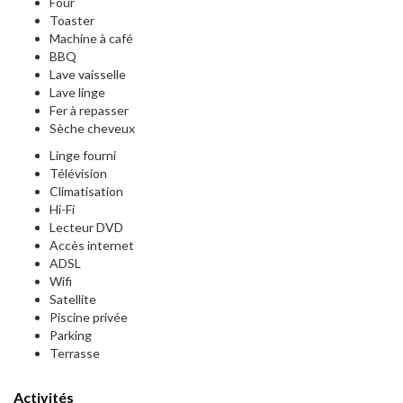
Four
Toaster
Machine à café
BBQ
Lave vaisselle
Lave linge
Fer à repasser
Sèche cheveux
Linge fourni
Télévision
Climatisation
Hi-Fi
Lecteur DVD
Accès internet
ADSL
Wifi
Satellite
Piscine privée
Parking
Terrasse
Activités