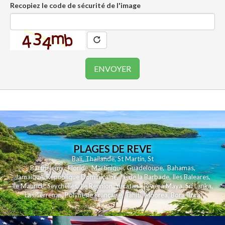
Recopiez le code de sécurité de l'image
PLAGES DE REVE
Bali
,
Thailande
,
St Martin
,
St
Barthelemy
,
Floride
,
Martinique
,
Guadeloupe
,
Bahamas
,
Jamaique
,
Republique Dominicaine
,
Ile de la Barbade
,
Iles Baleares
,
Ile Maurice
,
Seychelles
,
Ile Reunion
,
Yucatan - Riviera Maya
,
Sri Lanka
,
Las Terrenas
,
Polynesie Française
,
Tahiti
,
Moorea
,
Bora Bora