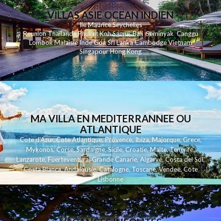
VILLAS ASIE OCEAN INDIEN
Ile Maurice
Seychelles
Reunion
Thailande
Phuk
et
Koh
Samui
Bali
Seminyak
Canggu
Lombok
Malaisie
Inde
Goa
Sri Lanka
Cambodge
Vietnam
Singapour
Hong Kong
MA VILLA EN MEDITERRANNEE OU
ATLANTIQUE
Cote d'Azur
,
Cote Atlantique
,
Provence
,
Ibiza
,
Majorque
,
Grece
,
Mykonos
,
Corse
,
Sardaigne
,
Sicile
,
Croatie
,
Malte
,
Tenerife
,
Lanzarote
,
Fuerteventura
,
Grande Canarie
,
Algarve
,
Costa del Sol
,
Costa Blanca
,
Andalousie
,
Catalogne
,
Toscane
,
Vendee
,
Cote
Lisbonne