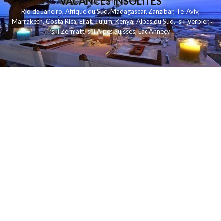
VACANCES INSOLITES
Rio de Janeiro
,
Afrique du Sud
,
Madagascar
,
Zanzibar
,
Tel Aviv
,
Marrakech
,
Costa Rica
,
Eilat
,
Tulum
,
Kenya
,
Alpes du Sud
,
ski Verbier
,
ski Zermatt
,
ski Alpes Suisses
,
Lac Annecy