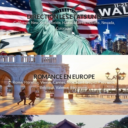
DIRECTION LES ETATS UNIS
,
,
,
,
Californie
New York
Floride
Hawai
Massachusetts
Nevada
,
,
Colorado
,
ROMANCE EN EUROPE
Rome
,
Florence
,
Venise
,
Cannes
,
Nice
,
Saint Tropez
,
Provence
,
Belgique
,
Valence
,
Barcelone
,