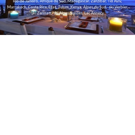
Rio de Janeiro
,
Afrique du Sud
,
Madagascar
,
Zanzibar
,
Tel Aviv
,
Marrakech
,
Costa Rica
,
Eilat
,
Tulum
,
Kenya
,
Alpes du Sud
,
ski Verbier
,
ski Zermatt
,
ski Alpes Suisses
,
Lac Annecy