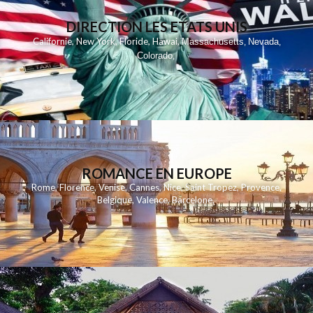
DIRECTION LES ETATS UNIS
,
,
,
,
Californie
New York
Floride
Hawai
Massachusetts
Nevada
,
,
Colorado
,
ROMANCE EN EUROPE
Rome
,
Florence
,
Venise
,
Cannes
,
Nice
,
Saint Tropez
,
Provence
,
Belgique
,
Valence
,
Barcelone
,