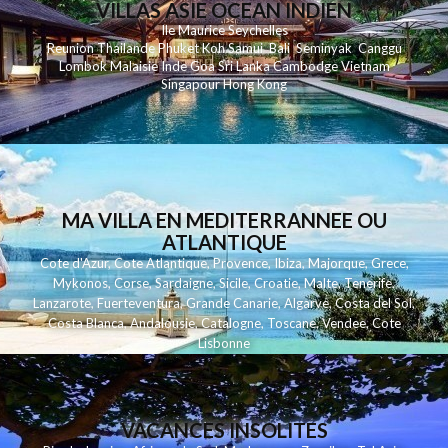
VILLAS ASIE OCEAN INDIEN
Ile Maurice
Seychelles
Reunion
Thailande
Phuk
et
Koh
Samui
Bali
Seminyak
Canggu
Lombok
Malaisie
Inde
Goa
Sri Lanka
Cambodge
Vietnam
Singapour
Hong Kong
MA VILLA EN MEDITERRANNEE OU
ATLANTIQUE
Cote d'Azur
,
Cote Atlantique
,
Provence
,
Ibiza
,
Majorque
,
Grece
,
Mykonos
,
Corse
,
Sardaigne
,
Sicile
,
Croatie
,
Malte
,
Tenerife
,
Lanzarote
,
Fuerteventura
,
Grande Canarie
,
Algarve
,
Costa del Sol
,
Costa Blanca
,
Andalousie
,
Catalogne
,
Toscane
,
Vendee
,
Cote
Lisbonne
VACANCES INSOLITES