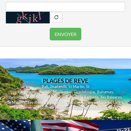
PLAGES DE REVE
Bali
,
Thailande
,
St Martin
,
St
Barthelemy
,
Floride
,
Martinique
,
Guadeloupe
,
Bahamas
,
Jamaique
,
Republique Dominicaine
,
Ile de la Barbade
,
Iles Baleares
,
Ile Maurice
,
Seychelles
,
Ile Reunion
,
Yucatan - Riviera Maya
,
Sri Lanka
,
Las Terrenas
,
Polynesie Française
,
Tahiti
,
Moorea
,
Bora Bora