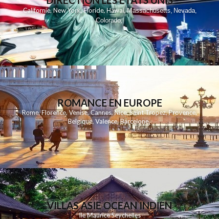
DIRECTION LES ETATS UNIS
,
,
,
,
Californie
New York
Floride
Hawai
Massachusetts
Nevada
,
,
Colorado
,
ROMANCE EN EUROPE
Rome
,
Florence
,
Venise
,
Cannes
,
Nice
,
Saint Tropez
,
Provence
,
Belgique
,
Valence
,
Barcelone
,
VILLAS ASIE OCEAN INDIEN
Ile Maurice
Seychelles