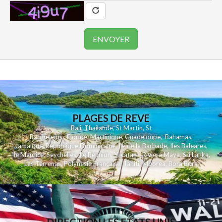
PLAGES DE REVE
Bali
,
Thailande
,
St Martin
,
St
Barthelemy
,
Floride
,
Martinique
,
Guadeloupe
,
Bahamas
,
Jamaique
,
Republique Dominicaine
,
Ile de la Barbade
,
Iles Baleares
,
Ile Maurice
,
Seychelles
,
Ile Reunion
,
Yucatan - Riviera Maya
,
Sri Lanka
,
Las Terrenas
,
Polynesie Française
,
Tahiti
,
Moorea
,
Bora Bora