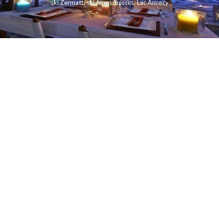
ski Zermatt
,
ski Alpes Suisses
,
Lac Annecy