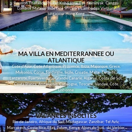
Reunion
Thailande
Phuk
et
Koh
Samui
Bali
Seminyak
Canggu
Lombok
Malaisie
Inde
Goa
Sri Lanka
Cambodge
Vietnam
Singapour
Hong Kong
MA VILLA EN MEDITERRANNEE OU
ATLANTIQUE
Cote d'Azur
,
Cote Atlantique
,
Provence
,
Ibiza
,
Majorque
,
Grece
,
Mykonos
,
Corse
,
Sardaigne
,
Sicile
,
Croatie
,
Malte
,
Tenerife
,
Lanzarote
,
Fuerteventura
,
Grande Canarie
,
Algarve
,
Costa del Sol
,
Costa Blanca
,
Andalousie
,
Catalogne
,
Toscane
,
Vendee
,
Cote
Lisbonne
VACANCES INSOLITES
Rio de Janeiro
,
Afrique du Sud
,
Madagascar
,
Zanzibar
,
Tel Aviv
,
Marrakech
,
Costa Rica
,
Eilat
,
Tulum
,
Kenya
,
Alpes du Sud
,
ski Verbier
,