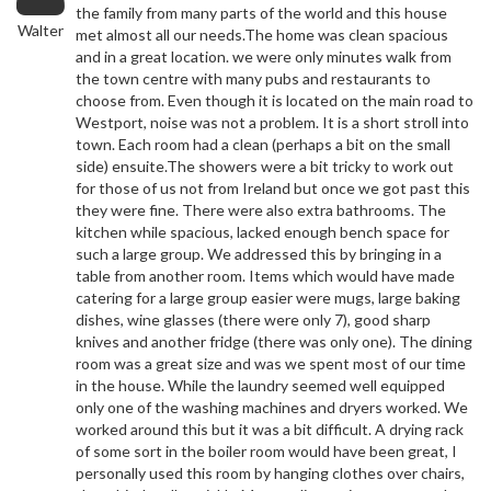
the family from many parts of the world and this house
Walter
met almost all our needs.The home was clean spacious
and in a great location. we were only minutes walk from
the town centre with many pubs and restaurants to
choose from. Even though it is located on the main road to
Westport, noise was not a problem. It is a short stroll into
town. Each room had a clean (perhaps a bit on the small
side) ensuite.The showers were a bit tricky to work out
for those of us not from Ireland but once we got past this
they were fine. There were also extra bathrooms. The
kitchen while spacious, lacked enough bench space for
such a large group. We addressed this by bringing in a
table from another room. Items which would have made
catering for a large group easier were mugs, large baking
dishes, wine glasses (there were only 7), good sharp
knives and another fridge (there was only one). The dining
room was a great size and was we spent most of our time
in the house. While the laundry seemed well equipped
only one of the washing machines and dryers worked. We
worked around this but it was a bit difficult. A drying rack
of some sort in the boiler room would have been great, I
personally used this room by hanging clothes over chairs,