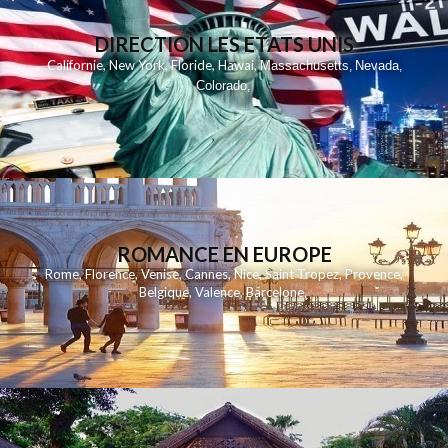
DIRECTION LES ETATS UNIS
,
,
,
,
Californie
New York
Floride
Hawai
Massachusetts
Nevada
,
,
Colorado
,
ROMANCE EN EUROPE
Rome
,
Florence
,
Venise
,
Cannes
,
Nice
,
Saint Tropez
,
Provence
,
Belgique
,
Valence
,
Barcelone
,