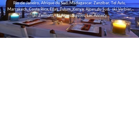
Rio de Janeiro
,
Afrique du Sud
,
Madagascar
,
Zanzibar
,
Tel Aviv
,
Marrakech
,
Costa Rica
,
Eilat
,
Tulum
,
Kenya
,
Alpes du Sud
,
ski Verbier
,
ski Zermatt
,
ski Alpes Suisses
,
Lac Annecy