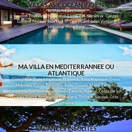
VILLAS ASIE OCEAN INDIEN
Ile Maurice
Seychelles
Reunion
Thailande
Phuk
et
Koh
Samui
Bali
Seminyak
Canggu
Lombok
Malaisie
Inde
Goa
Sri Lanka
Cambodge
Vietnam
Singapour
Hong Kong
MA VILLA EN MEDITERRANNEE OU
ATLANTIQUE
Cote d'Azur
,
Cote Atlantique
,
Provence
,
Ibiza
,
Majorque
,
Grece
,
Mykonos
,
Corse
,
Sardaigne
,
Sicile
,
Croatie
,
Malte
,
Tenerife
,
Lanzarote
,
Fuerteventura
,
Grande Canarie
,
Algarve
,
Costa del Sol
,
Costa Blanca
,
Andalousie
,
Catalogne
,
Toscane
,
Vendee
,
Cote
Lisbonne
VACANCES INSOLITES