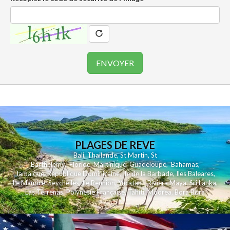
PLAGES DE REVE
Bali
,
Thailande
,
St Martin
,
St
Barthelemy
,
Floride
,
Martinique
,
Guadeloupe
,
Bahamas
,
Jamaique
,
Republique Dominicaine
,
Ile de la Barbade
,
Iles Baleares
,
Ile Maurice
,
Seychelles
,
Ile Reunion
,
Yucatan - Riviera Maya
,
Sri Lanka
,
Las Terrenas
,
Polynesie Française
,
Tahiti
,
Moorea
,
Bora Bora