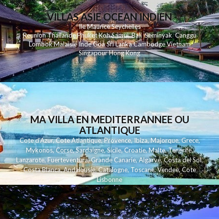
VILLAS ASIE OCEAN INDIEN
Ile Maurice
Seychelles
Reunion
Thailande
Phuk
et
Koh
Samui
Bali
Seminyak
Canggu
Lombok
Malaisie
Inde
Goa
Sri Lanka
Cambodge
Vietnam
Singapour
Hong Kong
MA VILLA EN MEDITERRANNEE OU
ATLANTIQUE
Cote d'Azur
,
Cote Atlantique
,
Provence
,
Ibiza
,
Majorque
,
Grece
,
Mykonos
,
Corse
,
Sardaigne
,
Sicile
,
Croatie
,
Malte
,
Tenerife
,
Lanzarote
,
Fuerteventura
,
Grande Canarie
,
Algarve
,
Costa del Sol
,
Costa Blanca
,
Andalousie
,
Catalogne
,
Toscane
,
Vendee
,
Cote
Lisbonne