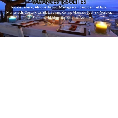
VACANCES INSOLITES
Rio de Janeiro
,
Afrique du Sud
,
Madagascar
,
Zanzibar
,
Tel Aviv
,
Marrakech
,
Costa Rica
,
Eilat
,
Tulum
,
Kenya
,
Alpes du Sud
,
ski Verbier
,
ski Zermatt
,
ski Alpes Suisses
,
Lac Annecy