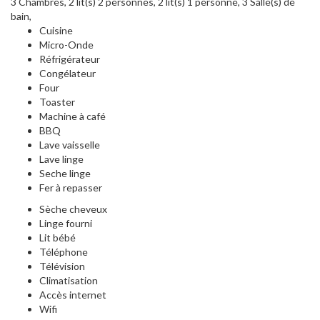
3 Chambres, 2 lit(s) 2 personnes, 2 lit(s) 1 personne, 3 Salle(s) de
bain,
Cuisine
Micro-Onde
Réfrigérateur
Congélateur
Four
Toaster
Machine à café
BBQ
Lave vaisselle
Lave linge
Seche linge
Fer à repasser
Sèche cheveux
Linge fourni
Lit bébé
Téléphone
Télévision
Climatisation
Accès internet
Wifi