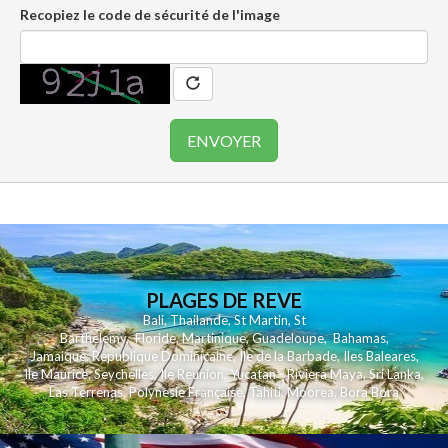
Recopiez le code de sécurité de l'image
PLAGES DE REVE
Bali
,
Thailande
,
St Martin
,
St
Barthelemy
,
Floride
,
Martinique
,
Guadeloupe
,
Bahamas
,
Jamaique
,
Republique Dominicaine
,
Ile de la Barbade
,
Iles Baleares
,
Ile Maurice
,
Seychelles
,
Ile Reunion
,
Yucatan - Riviera Maya
,
Sri Lanka
,
Las Terrenas
,
Polynesie Française
,
Tahiti
,
Moorea
,
Bora Bora