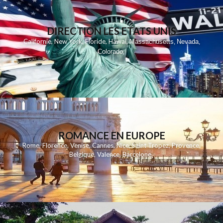
DIRECTION LES ETATS UNIS
,
,
,
,
Californie
New York
Floride
Hawai
Massachusetts
Nevada
,
,
Colorado
,
ROMANCE EN EUROPE
Rome
,
Florence
,
Venise
,
Cannes
,
Nice
,
Saint Tropez
,
Provence
,
Belgique
,
Valence
,
Barcelone
,