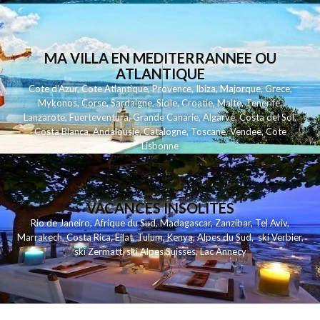
MA VILLA EN MEDITERRANNEE OU
ATLANTIQUE
Cote d'Azur
,
Cote Atlantique
,
Provence
,
Ibiza
,
Majorque
,
Grece
,
Mykonos
,
Corse
,
Sardaigne
,
Sicile
,
Croatie
,
Malte
,
Tenerife
,
Lanzarote
,
Fuerteventura
,
Grande Canarie
,
Algarve
,
Costa del Sol
,
Costa Blanca
,
Andalousie
,
Catalogne
,
Toscane
,
Vendee
,
Cote
Lisbonne
VACANCES INSOLITES
Rio de Janeiro
,
Afrique du Sud
,
Madagascar
,
Zanzibar
,
Tel Aviv
,
Marrakech
,
Costa Rica
,
Eilat
,
Tulum
,
Kenya
,
Alpes du Sud
,
ski Verbier
,
ski Zermatt
,
ski Alpes Suisses
,
Lac Annecy