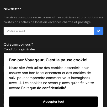
Newsletter
Inscrivez vous pour recevoir nos offres spéciales et promotions sur
toutes nos offres de location vacances charme et prestige.
Qui sommes-nous ?
Conditions générales
Confidentialité
Partenariat
Bonjour Voyageur, C'est la pause cookie!
Sitemap
Notre site Web utilise des cookies essentiels pour
Cookies
assurer son bon fonctionnement et des cookies de
Suivez nous sur
suivi pour comprendre comment vous interagissez
avec lui. Les cookies ne seront placés qu'après votre
accord
Politique de confidentialité
Vacation Key Corp. 2905 Point East Drive #L-215. Aventura.
FLORIDA 33160.
Accepter tout
info@vacationkey.com