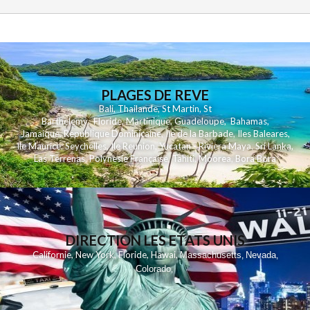
PLAGES DE REVE
Bali
,
Thailande
,
St Martin
,
St
Barthelemy
,
Floride
,
Martinique
,
Guadeloupe
,
Bahamas
,
Jamaique
,
Republique Dominicaine
,
Ile de la Barbade
,
Iles Baleares
,
Ile Maurice
,
Seychelles
,
Ile Reunion
,
Yucatan - Riviera Maya
,
Sri Lanka
,
Las Terrenas
,
Polynesie Française
,
Tahiti
,
Moorea
,
Bora Bora
DIRECTION LES ETATS UNIS
,
,
,
,
Californie
New York
Floride
Hawai
Massachusetts
Nevada
,
,
Colorado
,