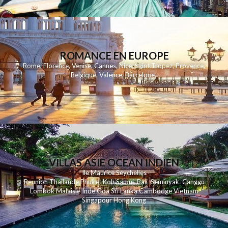
ROMANCE EN EUROPE
Rome
,
Florence
,
Venise
,
Cannes
,
Nice
,
Saint Tropez
,
Provence
,
Belgique
,
Valence
,
Barcelone
,
VILLAS ASIE OCEAN INDIEN
Ile Maurice
Seychelles
Reunion
Thailande
Phuk
et
Koh
Samui
Bali
Seminyak
Canggu
Lombok
Malaisie
Inde
Goa
Sri Lanka
Cambodge
Vietnam
Singapour
Hong Kong