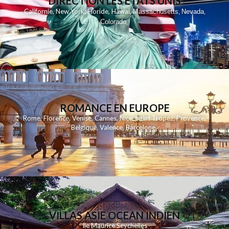
DIRECTION LES ETATS UNIS
,
,
,
,
Californie
New York
Floride
Hawai
Massachusetts
Nevada
,
,
Colorado
,
ROMANCE EN EUROPE
Rome
,
Florence
,
Venise
,
Cannes
,
Nice
,
Saint Tropez
,
Provence
,
Belgique
,
Valence
,
Barcelone
,
VILLAS ASIE OCEAN INDIEN
Ile Maurice
Seychelles