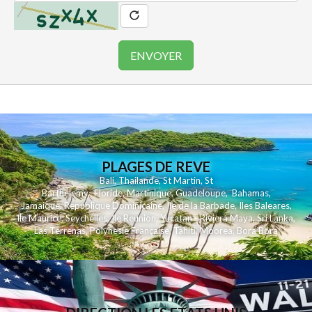
PLAGES DE REVE
Bali
,
Thailande
,
St Martin
,
St
Barthelemy
,
Floride
,
Martinique
,
Guadeloupe
,
Bahamas
,
Jamaique
,
Republique Dominicaine
,
Ile de la Barbade
,
Iles Baleares
,
Ile Maurice
,
Seychelles
,
Ile Reunion
,
Yucatan - Riviera Maya
,
Sri Lanka
,
Las Terrenas
,
Polynesie Française
,
Tahiti
,
Moorea
,
Bora Bora