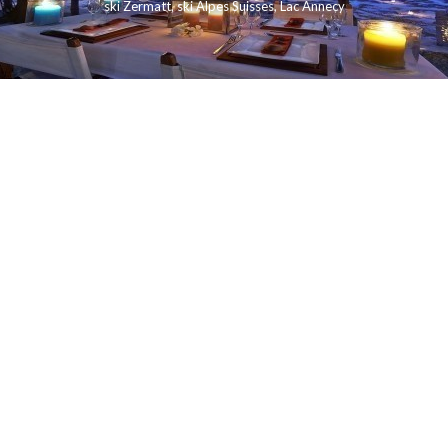
ski Zermatt
,
ski Alpes Suisses
,
Lac Annecy