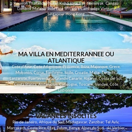
Reunion
Thailande
Phuk
et
Koh
Samui
Bali
Seminyak
Canggu
Lombok
Malaisie
Inde
Goa
Sri Lanka
Cambodge
Vietnam
Singapour
Hong Kong
MA VILLA EN MEDITERRANNEE OU
ATLANTIQUE
Cote d'Azur
,
Cote Atlantique
,
Provence
,
Ibiza
,
Majorque
,
Grece
,
Mykonos
,
Corse
,
Sardaigne
,
Sicile
,
Croatie
,
Malte
,
Tenerife
,
Lanzarote
,
Fuerteventura
,
Grande Canarie
,
Algarve
,
Costa del Sol
,
Costa Blanca
,
Andalousie
,
Catalogne
,
Toscane
,
Vendee
,
Cote
Lisbonne
VACANCES INSOLITES
Rio de Janeiro
,
Afrique du Sud
,
Madagascar
,
Zanzibar
,
Tel Aviv
,
Marrakech
,
Costa Rica
,
Eilat
,
Tulum
,
Kenya
,
Alpes du Sud
,
ski Verbier
,