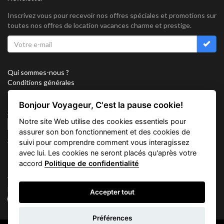
Inscrivez vous pour recevoir nos offres spéciales et promotions sur
toutes nos offres de location vacances charme et prestige.
Qui sommes-nous ?
Conditions générales
Confidentialité
Partenariat
Bonjour Voyageur, C'est la pause cookie!
Sitemap
Notre site Web utilise des cookies essentiels pour
Cookies
assurer son bon fonctionnement et des cookies de
Suivez nous sur
suivi pour comprendre comment vous interagissez
avec lui. Les cookies ne seront placés qu'après votre
accord
Politique de confidentialité
Vacation Key Corp. 2905 Point East Drive #L-215. Aventura.
FLORIDA 33160.
Accepter tout
info@vacationkey.com
Préférences