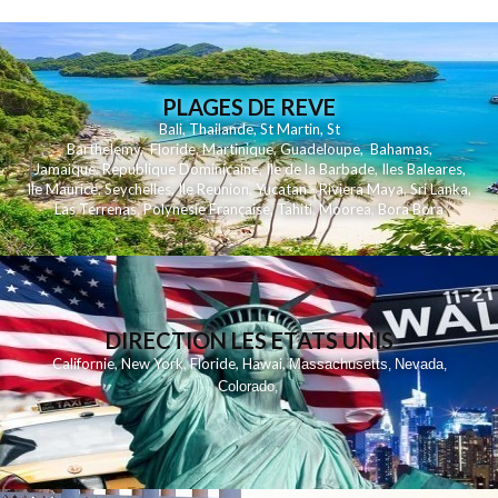
PLAGES DE REVE
Bali
,
Thailande
,
St Martin
,
St
Barthelemy
,
Floride
,
Martinique
,
Guadeloupe
,
Bahamas
,
Jamaique
,
Republique Dominicaine
,
Ile de la Barbade
,
Iles Baleares
,
Ile Maurice
,
Seychelles
,
Ile Reunion
,
Yucatan - Riviera Maya
,
Sri Lanka
,
Las Terrenas
,
Polynesie Française
,
Tahiti
,
Moorea
,
Bora Bora
DIRECTION LES ETATS UNIS
,
,
,
,
Californie
New York
Floride
Hawai
Massachusetts
Nevada
,
,
Colorado
,