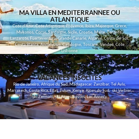
MA VILLA EN MEDITERRANNEE OU
ATLANTIQUE
Cote d'Azur
,
Cote Atlantique
,
Provence
,
Ibiza
,
Majorque
,
Grece
,
Mykonos
,
Corse
,
Sardaigne
,
Sicile
,
Croatie
,
Malte
,
Tenerife
,
Lanzarote
,
Fuerteventura
,
Grande Canarie
,
Algarve
,
Costa del Sol
,
Costa Blanca
,
Andalousie
,
Catalogne
,
Toscane
,
Vendee
,
Cote
Lisbonne
VACANCES INSOLITES
Rio de Janeiro
,
Afrique du Sud
,
Madagascar
,
Zanzibar
,
Tel Aviv
,
Marrakech
,
Costa Rica
,
Eilat
,
Tulum
,
Kenya
,
Alpes du Sud
,
ski Verbier
,
ski Zermatt
,
ski Alpes Suisses
,
Lac Annecy