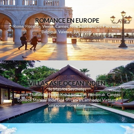
ROMANCE EN EUROPE
Rome
,
Florence
,
Venise
,
Cannes
,
Nice
,
Saint Tropez
,
Provence
,
Belgique
,
Valence
,
Barcelone
,
VILLAS ASIE OCEAN INDIEN
Ile Maurice
Seychelles
Reunion
Thailande
Phuk
et
Koh
Samui
Bali
Seminyak
Canggu
Lombok
Malaisie
Inde
Goa
Sri Lanka
Cambodge
Vietnam
Singapour
Hong Kong