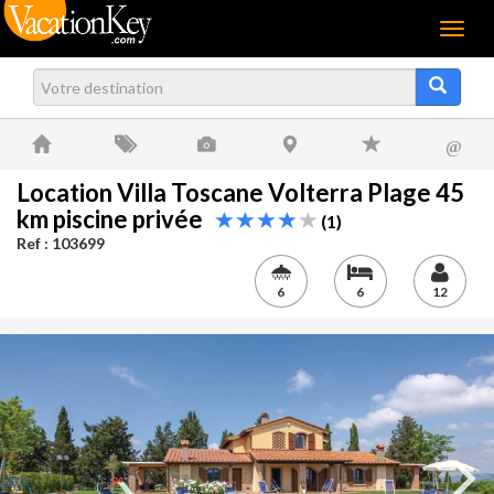
Menu
@
Location Villa Toscane Volterra Plage 45
km piscine privée
(1)
Ref : 103699
6
6
12