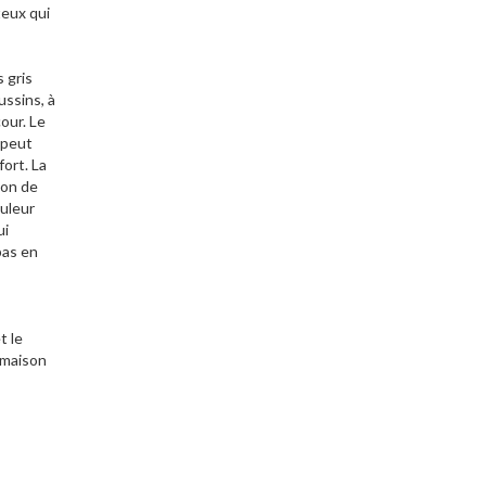
teux qui
 gris
ussins, à
our. Le
 peut
fort. La
ion de
ouleur
ui
pas en
t le
 maison