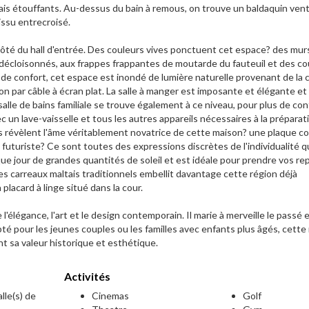
tais étouffants. Au-dessus du bain à remous, on trouve un baldaquin ven
issu entrecroisé.
 côté du hall d'entrée. Des couleurs vives ponctuent cet espace? des murs
e décloisonnés, aux frappes frappantes de moutarde du fauteuil et des co
s de confort, cet espace est inondé de lumière naturelle provenant de la c
on par câble à écran plat. La salle à manger est imposante et élégante et
alle de bains familiale se trouve également à ce niveau, pour plus de con
 un lave-vaisselle et tous les autres appareils nécessaires à la préparat
les révèlent l'âme véritablement novatrice de cette maison? une plaque c
re futuriste? Ce sont toutes des expressions discrètes de l'individualité q
ue jour de grandes quantités de soleil et est idéale pour prendre vos re
es carreaux maltais traditionnels embellit davantage cette région déjà
lacard à linge situé dans la cour.
'élégance, l'art et le design contemporain. Il marie à merveille le passé e
 pour les jeunes couples ou les familles avec enfants plus âgés, cette
nt sa valeur historique et esthétique.
Activités
lle(s) de
Cinemas
Golf