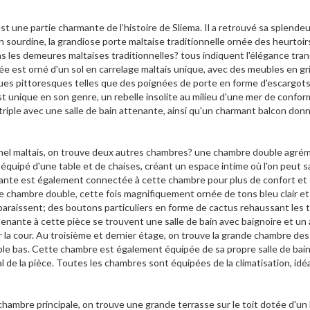
t une partie charmante de l’histoire de Sliema. Il a retrouvé sa splendeu
en sourdine, la grandiose porte maltaise traditionnelle ornée des heurtoir
 les demeures maltaises traditionnelles? tous indiquent l'élégance tran
ntrée est orné d'un sol en carrelage maltais unique, avec des meubles en gr
es pittoresques telles que des poignées de porte en forme d'escargots
t unique en son genre, un rebelle insolite au milieu d'une mer de confor
riple avec une salle de bain attenante, ainsi qu'un charmant balcon don
onnel maltais, on trouve deux autres chambres? une chambre double agr
équipé d'une table et de chaises, créant un espace intime où l'on peut 
nante est également connectée à cette chambre pour plus de confort et
tre chambre double, cette fois magnifiquement ornée de tons bleu clair et
araissent; des boutons particuliers en forme de cactus rehaussant les ti
enante à cette pièce se trouvent une salle de bain avec baignoire et un
ur la cour. Au troisième et dernier étage, on trouve la grande chambre des
le bas. Cette chambre est également équipée de sa propre salle de bain,
de la pièce. Toutes les chambres sont équipées de la climatisation, idé
 chambre principale, on trouve une grande terrasse sur le toit dotée d'un 