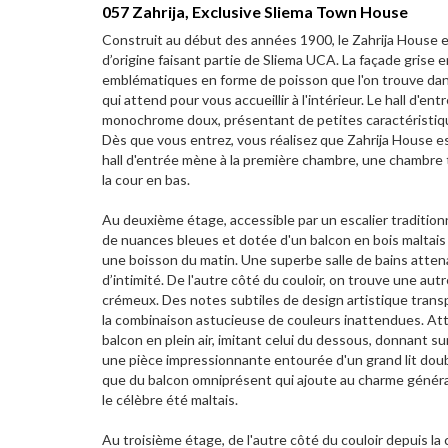
057 Zahrija, Exclusive Sliema Town House
Construit au début des années 1900, le Zahrija House es
d’origine faisant partie de Sliema UCA. La façade grise 
emblématiques en forme de poisson que l'on trouve dans
qui attend pour vous accueillir à l'intérieur. Le hall d'e
monochrome doux, présentant de petites caractéristiqu
Dès que vous entrez, vous réalisez que Zahrija House es
hall d'entrée mène à la première chambre, une chambre t
la cour en bas.
Au deuxième étage, accessible par un escalier traditi
de nuances bleues et dotée d'un balcon en bois maltais 
une boisson du matin. Une superbe salle de bains atte
d’intimité. De l'autre côté du couloir, on trouve une au
crémeux. Des notes subtiles de design artistique transp
la combinaison astucieuse de couleurs inattendues. Att
balcon en plein air, imitant celui du dessous, donnant s
une pièce impressionnante entourée d'un grand lit doub
que du balcon omniprésent qui ajoute au charme général 
le célèbre été maltais.
Au troisième étage, de l'autre côté du couloir depuis la