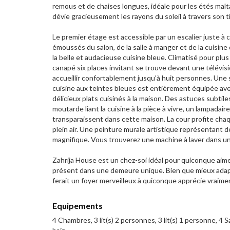
remous et de chaises longues, idéale pour les étés mal
dévie gracieusement les rayons du soleil à travers son t
Le premier étage est accessible par un escalier juste à
émoussés du salon, de la salle à manger et de la cuisin
la belle et audacieuse cuisine bleue. Climatisé pour plu
canapé six places invitant se trouve devant une télévisi
accueillir confortablement jusqu'à huit personnes. Une s
cuisine aux teintes bleues est entièrement équipée avec
délicieux plats cuisinés à la maison. Des astuces subti
moutarde liant la cuisine à la pièce à vivre, un lampadai
transparaissent dans cette maison. La cour profite chaq
plein air. Une peinture murale artistique représentant d
magnifique. Vous trouverez une machine à laver dans un p
Zahrija House est un chez-soi idéal pour quiconque aime l
présent dans une demeure unique. Bien que mieux adapté
ferait un foyer merveilleux à quiconque apprécie vraime
Equipements
4 Chambres, 3 lit(s) 2 personnes, 3 lit(s) 1 personne, 4 Sa