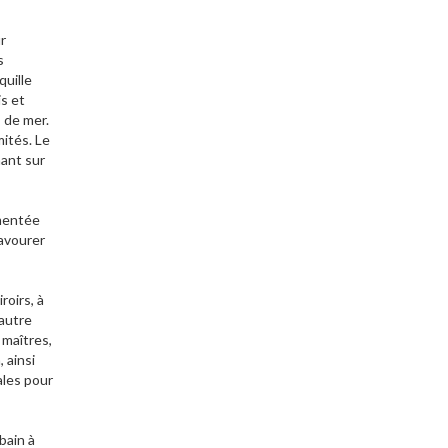
r
s
quille
is et
 de mer.
mités. Le
nant sur
émentée
savourer
roirs, à
 autre
 maîtres,
 ainsi
ales pour
bain à