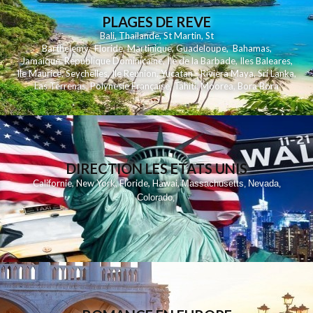
PLAGES DE REVE
Bali
,
Thailande
,
St Martin
,
St
Barthelemy
,
Floride
,
Martinique
,
Guadeloupe
,
Bahamas
,
Jamaique
,
Republique Dominicaine
,
Ile de la Barbade
,
Iles Baleares
,
Ile Maurice
,
Seychelles
,
Ile Reunion
,
Yucatan - Riviera Maya
,
Sri Lanka
,
Las Terrenas
,
Polynesie Française
,
Tahiti
,
Moorea
,
Bora Bora
DIRECTION LES ETATS UNIS
,
,
,
,
Californie
New York
Floride
Hawai
Massachusetts
Nevada
,
,
Colorado
,