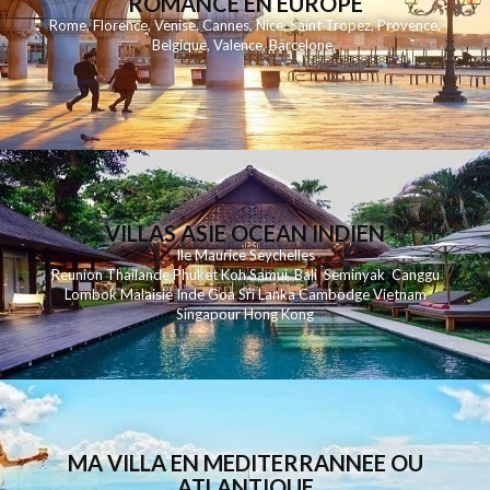
ROMANCE EN EUROPE
Rome
,
Florence
,
Venise
,
Cannes
,
Nice
,
Saint Tropez
,
Provence
,
Belgique
,
Valence
,
Barcelone
,
VILLAS ASIE OCEAN INDIEN
Ile Maurice
Seychelles
Reunion
Thailande
Phuk
et
Koh
Samui
Bali
Seminyak
Canggu
Lombok
Malaisie
Inde
Goa
Sri Lanka
Cambodge
Vietnam
Singapour
Hong Kong
MA VILLA EN MEDITERRANNEE OU
ATLANTIQUE