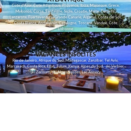
Cote d'Azur
,
Cote Atlantique
,
Provence
,
Ibiza
,
Majorque
,
Grece
,
Mykonos
,
Corse
,
Sardaigne
,
Sicile
,
Croatie
,
Malte
,
Tenerife
,
Lanzarote
,
Fuerteventura
,
Grande Canarie
,
Algarve
,
Costa del Sol
,
Costa Blanca
,
Andalousie
,
Catalogne
,
Toscane
,
Vendee
,
Cote
Lisbonne
VACANCES INSOLITES
Rio de Janeiro
,
Afrique du Sud
,
Madagascar
,
Zanzibar
,
Tel Aviv
,
Marrakech
,
Costa Rica
,
Eilat
,
Tulum
,
Kenya
,
Alpes du Sud
,
ski Verbier
,
ski Zermatt
,
ski Alpes Suisses
,
Lac Annecy