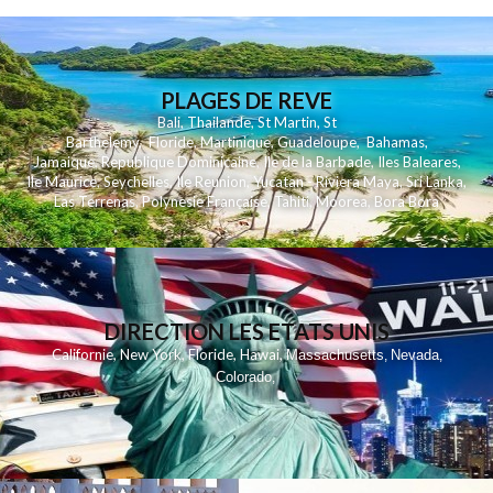
PLAGES DE REVE
Bali
,
Thailande
,
St Martin
,
St
Barthelemy
,
Floride
,
Martinique
,
Guadeloupe
,
Bahamas
,
Jamaique
,
Republique Dominicaine
,
Ile de la Barbade
,
Iles Baleares
,
Ile Maurice
,
Seychelles
,
Ile Reunion
,
Yucatan - Riviera Maya
,
Sri Lanka
,
Las Terrenas
,
Polynesie Française
,
Tahiti
,
Moorea
,
Bora Bora
DIRECTION LES ETATS UNIS
,
,
,
,
Californie
New York
Floride
Hawai
Massachusetts
Nevada
,
,
Colorado
,