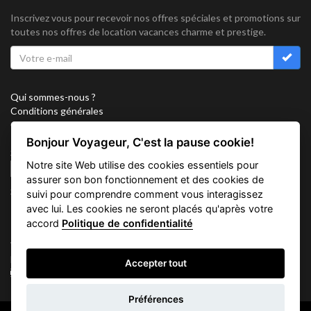
Inscrivez vous pour recevoir nos offres spéciales et promotions sur
toutes nos offres de location vacances charme et prestige.
Qui sommes-nous ?
Conditions générales
Confidentialité
Partenariat
Bonjour Voyageur, C'est la pause cookie!
Sitemap
Notre site Web utilise des cookies essentiels pour
Cookies
assurer son bon fonctionnement et des cookies de
Suivez nous sur
suivi pour comprendre comment vous interagissez
avec lui. Les cookies ne seront placés qu'après votre
accord
Politique de confidentialité
Vacation Key Corp. 2905 Point East Drive #L-215. Aventura.
FLORIDA 33160.
Accepter tout
info@vacationkey.com
Demande
Préférences
d'informations