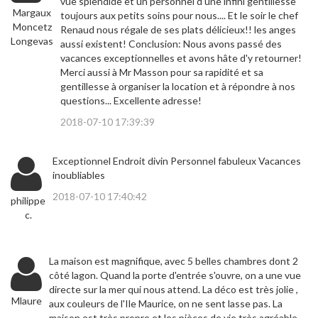
vue splendide et un personnel d'une infini gentillesse
Margaux
toujours aux petits soins pour nous.... Et le soir le chef
Moncetz
Renaud nous régale de ses plats délicieux!! les anges
Longevas
aussi existent! Conclusion: Nous avons passé des
vacances exceptionnelles et avons hâte d'y retourner!
Merci aussi à Mr Masson pour sa rapidité et sa
gentillesse à organiser la location et à répondre à nos
questions... Excellente adresse!
2018-07-10 17:39:39
Exceptionnel Endroit divin Personnel fabuleux Vacances
inoubliables
2018-07-10 17:40:42
philippe
c.
La maison est magnifique, avec 5 belles chambres dont 2
côté lagon. Quand la porte d'entrée s'ouvre, on a une vue
directe sur la mer qui nous attend. La déco est très jolie ,
Mlaure
aux couleurs de l'Ile Maurice, on ne sent lasse pas. La
maison est très propre et les pièces de vie très agréable