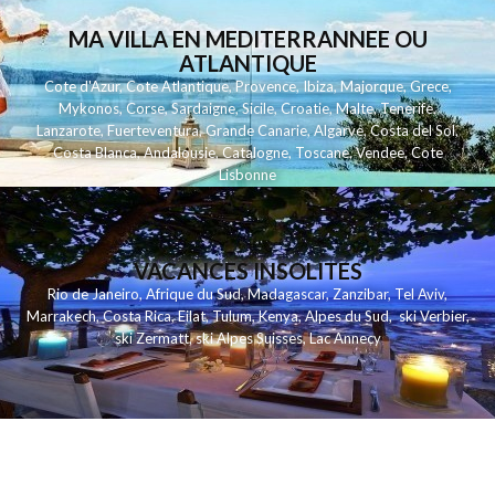
MA VILLA EN MEDITERRANNEE OU
ATLANTIQUE
Cote d'Azur
,
Cote Atlantique
,
Provence
,
Ibiza
,
Majorque
,
Grece
,
Mykonos
,
Corse
,
Sardaigne
,
Sicile
,
Croatie
,
Malte
,
Tenerife
,
Lanzarote
,
Fuerteventura
,
Grande Canarie
,
Algarve
,
Costa del Sol
,
Costa Blanca
,
Andalousie
,
Catalogne
,
Toscane
,
Vendee
,
Cote
Lisbonne
VACANCES INSOLITES
Rio de Janeiro
,
Afrique du Sud
,
Madagascar
,
Zanzibar
,
Tel Aviv
,
Marrakech
,
Costa Rica
,
Eilat
,
Tulum
,
Kenya
,
Alpes du Sud
,
ski Verbier
,
ski Zermatt
,
ski Alpes Suisses
,
Lac Annecy