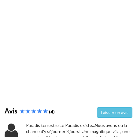
Avis
(4)
Laisser un avis
Paradis terrestre Le Paradis existe...Nous avons eu la
chance d'y séjourner 8 jours! Une magnifique villa , une