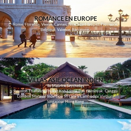
ROMANCE EN EUROPE
Rome
,
Florence
,
Venise
,
Cannes
,
Nice
,
Saint Tropez
,
Provence
,
Belgique
,
Valence
,
Barcelone
,
VILLAS ASIE OCEAN INDIEN
Ile Maurice
Seychelles
Reunion
Thailande
Phuk
et
Koh
Samui
Bali
Seminyak
Canggu
Lombok
Malaisie
Inde
Goa
Sri Lanka
Cambodge
Vietnam
Singapour
Hong Kong