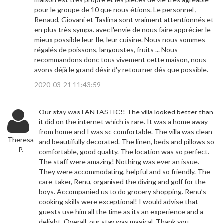
pour le groupe de 10 que nous étions. Le personnel ,
Renaud, Giovani et Taslima sont vraiment attentionnés et
en plus très sympa. avec l'envie de nous faire apprécier le
mieux possible leur Ile, leur cuisine. Nous nous sommes
régalés de poissons, langoustes, fruits ... Nous
recommandons donc tous vivement cette maison, nous
avons déjà le grand désir d'y retourner dés que possible.
2020-03-21 11:43:59
Our stay was FANTASTIC!! The villa looked better than
it did on the internet which is rare. It was a home away
from home and I was so comfortable. The villa was clean
Theresa
and beautifully decorated. The linen, beds and pillows so
P.
comfortable, good quality. The location was so perfect.
The staff were amazing! Nothing was ever an issue.
They were accommodating, helpful and so friendly. The
care-taker, Renu, organised the diving and golf for the
boys. Accompanied us to do grocery shopping. Renu’s
cooking skills were exceptional! I would advise that
guests use him all the time as its an experience and a
delight. Overall, our stay was magical. Thank you.