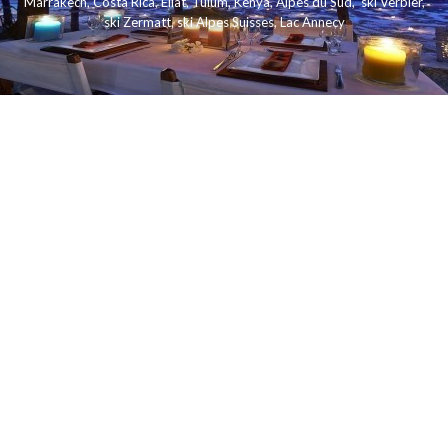
Marrakech
,
Costa Rica
,
Eilat
,
Tulum
,
Kenya
,
Alpes du Sud
,
ski Verbier
,
ski Zermatt
,
ski Alpes Suisses
,
Lac Annecy