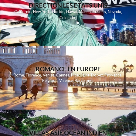
DIRECTION LES ETATS UNIS
,
,
,
,
Californie
New York
Floride
Hawai
Massachusetts
Nevada
,
,
Colorado
,
ROMANCE EN EUROPE
Rome
,
Florence
,
Venise
,
Cannes
,
Nice
,
Saint Tropez
,
Provence
,
Belgique
,
Valence
,
Barcelone
,
VILLAS ASIE OCEAN INDIEN