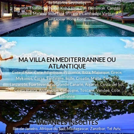
Ile Maurice
Seychelles
Reunion
Thailande
Phuk
et
Koh
Samui
Bali
Seminyak
Canggu
Lombok
Malaisie
Inde
Goa
Sri Lanka
Cambodge
Vietnam
Singapour
Hong Kong
MA VILLA EN MEDITERRANNEE OU
ATLANTIQUE
Cote d'Azur
,
Cote Atlantique
,
Provence
,
Ibiza
,
Majorque
,
Grece
,
Mykonos
,
Corse
,
Sardaigne
,
Sicile
,
Croatie
,
Malte
,
Tenerife
,
Lanzarote
,
Fuerteventura
,
Grande Canarie
,
Algarve
,
Costa del Sol
,
Costa Blanca
,
Andalousie
,
Catalogne
,
Toscane
,
Vendee
,
Cote
Lisbonne
VACANCES INSOLITES
Rio de Janeiro
,
Afrique du Sud
,
Madagascar
,
Zanzibar
,
Tel Aviv
,