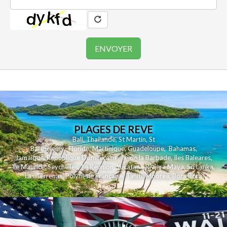
PLAGES DE REVE
Bali
,
Thailande
,
St Martin
,
St
Barthelemy
,
Floride
,
Martinique
,
Guadeloupe
,
Bahamas
,
Jamaique
,
Republique Dominicaine
,
Ile de la Barbade
,
Iles Baleares
,
Ile Maurice
,
Seychelles
,
Ile Reunion
,
Yucatan - Riviera Maya
,
Sri Lanka
,
Las Terrenas
,
Polynesie Française
,
Tahiti
,
Moorea
,
Bora Bora