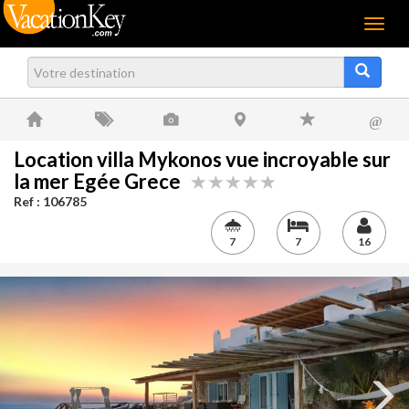
Menu
@
Location villa Mykonos vue incroyable sur
la mer Egée Grece
Ref : 106785
7
7
16