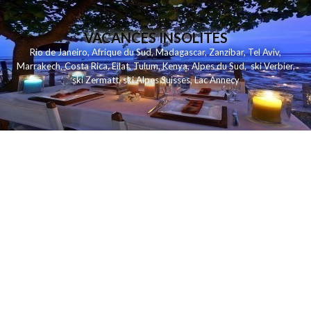
VACANCES INSOLITES
Rio de Janeiro
,
Afrique du Sud
,
Madagascar
,
Zanzibar
,
Tel Aviv
,
Marrakech
,
Costa Rica
,
Eilat
,
Tulum
,
Kenya
,
Alpes du Sud
,
ski Verbier
,
ski Zermatt
,
ski Alpes Suisses
,
Lac Annecy