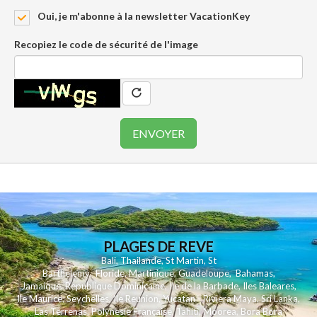
Oui, je m'abonne à la newsletter VacationKey
Recopiez le code de sécurité de l'image
PLAGES DE REVE
Bali
,
Thailande
,
St Martin
,
St
Barthelemy
,
Floride
,
Martinique
,
Guadeloupe
,
Bahamas
,
Jamaique
,
Republique Dominicaine
,
Ile de la Barbade
,
Iles Baleares
,
Ile Maurice
,
Seychelles
,
Ile Reunion
,
Yucatan - Riviera Maya
,
Sri Lanka
,
Las Terrenas
,
Polynesie Française
,
Tahiti
,
Moorea
,
Bora Bora