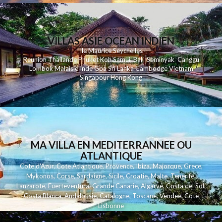
VILLAS ASIE OCEAN INDIEN
Ile Maurice
Seychelles
Reunion
Thailande
Phuk
et
Koh
Samui
Bali
Seminyak
Canggu
Lombok
Malaisie
Inde
Goa
Sri Lanka
Cambodge
Vietnam
Singapour
Hong Kong
MA VILLA EN MEDITERRANNEE OU
ATLANTIQUE
Cote d'Azur
,
Cote Atlantique
,
Provence
,
Ibiza
,
Majorque
,
Grece
,
Mykonos
,
Corse
,
Sardaigne
,
Sicile
,
Croatie
,
Malte
,
Tenerife
,
Lanzarote
,
Fuerteventura
,
Grande Canarie
,
Algarve
,
Costa del Sol
,
Costa Blanca
,
Andalousie
,
Catalogne
,
Toscane
,
Vendee
,
Cote
Lisbonne