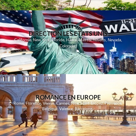
DIRECTION LES ETATS UNIS
,
,
,
,
Californie
New York
Floride
Hawai
Massachusetts
Nevada
,
,
Colorado
,
ROMANCE EN EUROPE
Rome
,
Florence
,
Venise
,
Cannes
,
Nice
,
Saint Tropez
,
Provence
,
Belgique
,
Valence
,
Barcelone
,