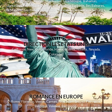
Barthelemy
,
Floride
,
Martinique
,
Guadeloupe
,
Bahamas
,
Jamaique
,
Republique Dominicaine
,
Ile de la Barbade
,
Iles Baleares
,
Ile Maurice
,
Seychelles
,
Ile Reunion
,
Yucatan - Riviera Maya
,
Sri Lanka
,
Las Terrenas
,
Polynesie Française
,
Tahiti
,
Moorea
,
Bora Bora
DIRECTION LES ETATS UNIS
,
,
,
,
Californie
New York
Floride
Hawai
Massachusetts
Nevada
,
,
Colorado
,
ROMANCE EN EUROPE
Rome
,
Florence
,
Venise
,
Cannes
,
Nice
,
Saint Tropez
,
Provence
,
Belgique
,
Valence
,
Barcelone
,