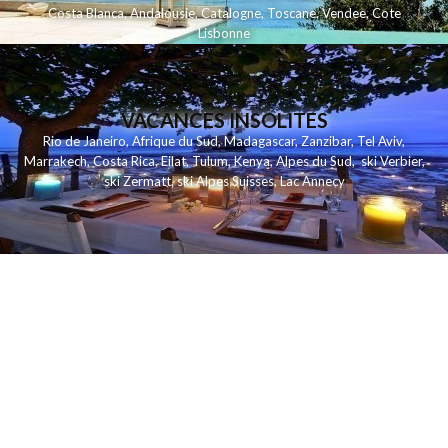
Costa Blanca
,
Andalousie
,
Catalogne
,
Toscane
,
Vendee
,
Cote
Lisbonne
VACANCES INSOLITES
Rio de Janeiro
,
Afrique du Sud
,
Madagascar
,
Zanzibar
,
Tel Aviv
,
Marrakech
,
Costa Rica
,
Eilat
,
Tulum
,
Kenya
,
Alpes du Sud
,
ski Verbier
,
ski Zermatt
,
ski Alpes Suisses
,
Lac Annecy