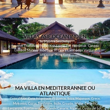
VILLAS ASIE OCEAN INDIEN
Ile Maurice
Seychelles
Reunion
Thailande
Phuk
et
Koh
Samui
Bali
Seminyak
Canggu
Lombok
Malaisie
Inde
Goa
Sri Lanka
Cambodge
Vietnam
Singapour
Hong Kong
MA VILLA EN MEDITERRANNEE OU
ATLANTIQUE
Cote d'Azur
,
Cote Atlantique
,
Provence
,
Ibiza
,
Majorque
,
Grece
,
Mykonos
,
Corse
,
Sardaigne
,
Sicile
,
Croatie
,
Malte
,
Tenerife
,
Lanzarote
,
Fuerteventura
,
Grande Canarie
,
Algarve
,
Costa del Sol
,