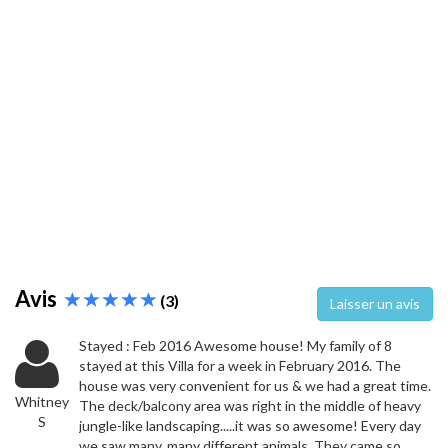
Avis
(3)
Laisser un avis
Stayed : Feb 2016 Awesome house! My family of 8
stayed at this Villa for a week in February 2016. The
house was very convenient for us & we had a great time.
Whitney
The deck/balcony area was right in the middle of heavy
S
jungle-like landscaping.....it was so awesome! Every day
we saw many, many different animals. They came so