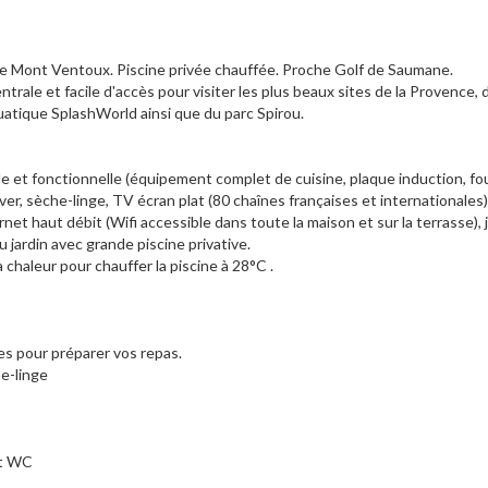
le Mont Ventoux. Piscine privée chauffée. Proche Golf de Saumane.
centrale et facile d'accès pour visiter les plus beaux sites de la Provence, 
atique SplashWorld ainsi que du parc Spirou.
 et fonctionnelle (équipement complet de cuisine, plaque induction, fou
ver, sèche-linge, TV écran plat (80 chaînes françaises et internationales),
 haut débit (Wifi accessible dans toute la maison et sur la terrasse), 
au jardin avec grande piscine privative.
 chaleur pour chauffer la piscine à 28°C .
es pour préparer vos repas.
he-linge
et WC