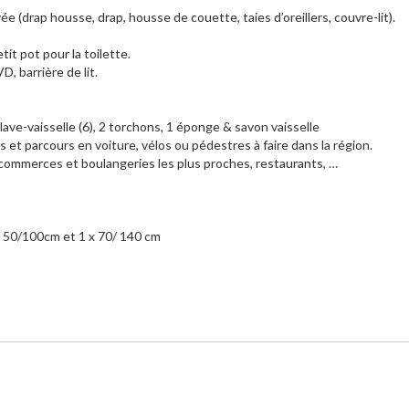
vée (drap housse, drap, housse de couette, taies d’oreillers, couvre-lit).
tit pot pour la toilette.
, barrière de lit.
lave-vaisselle (6), 2 torchons, 1 éponge & savon vaisselle
és et parcours en voiture, vélos ou pédestres à faire dans la région.
s commerces et boulangeries les plus proches, restaurants, …
 x 50/100cm et 1 x 70/ 140 cm