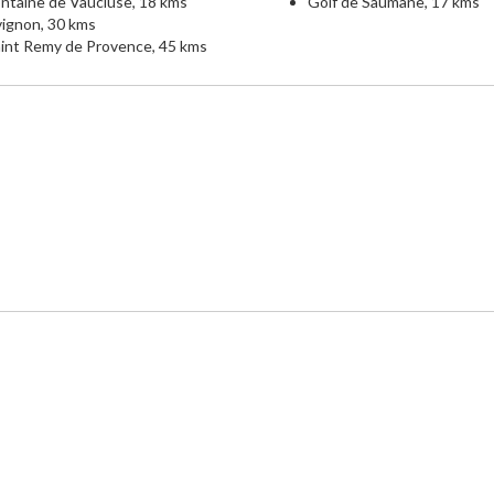
ntaine de Vaucluse, 18 kms
Golf de Saumane, 17 kms
ignon, 30 kms
int Remy de Provence, 45 kms