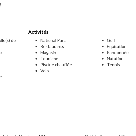
é
Activités
lle(s) de
National Parc
Golf
Restaurants
Equitation
ux
Magasin
Randonnée
Tourisme
Natation
Piscine chauffée
Tennis
Velo
et
e