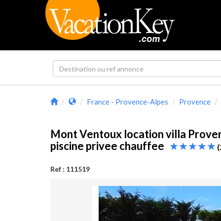
France - Provence-Alpes
Provence
Mont Ventoux location villa Prove
piscine privee chauffee
(
Ref : 111519