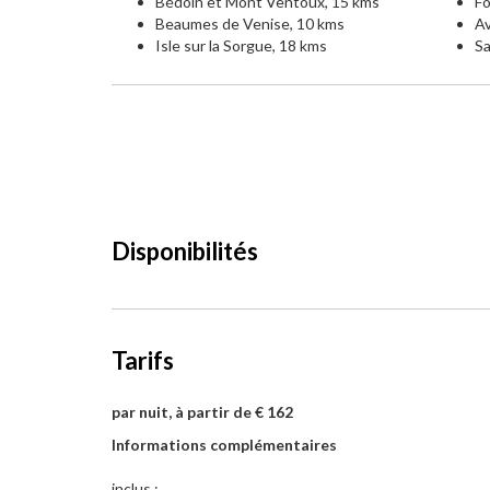
Bédoin et Mont Ventoux, 15 kms
Fo
Beaumes de Venise, 10 kms
Av
Isle sur la Sorgue, 18 kms
Sa
Disponibilités
Tarifs
par nuit, à partir de € 162
Informations complémentaires
inclus :