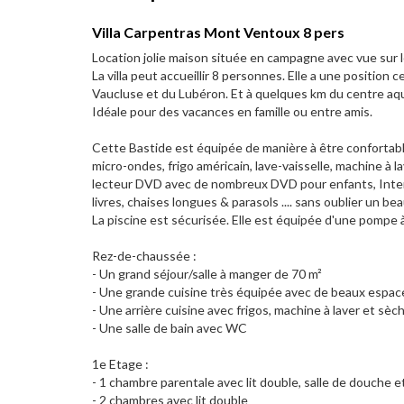
Villa Carpentras Mont Ventoux 8 pers
Location jolie maison située en campagne avec vue sur 
La villa peut accueillir 8 personnes. Elle a une position 
Vaucluse et du Lubéron. Et à quelques km du centre aqu
Idéale pour des vacances en famille ou entre amis.
Cette Bastide est équipée de manière à être confortable
micro-ondes, frigo américain, lave-vaisselle, machine à la
lecteur DVD avec de nombreux DVD pour enfants, Internet
livres, chaises longues & parasols .... sans oublier un be
La piscine est sécurisée. Elle est équipée d'une pompe à
Rez-de-chaussée :
- Un grand séjour/salle à manger de 70 m²
- Une grande cuisine très équipée avec de beaux espac
- Une arrière cuisine avec frigos, machine à laver et sèc
- Une salle de bain avec WC
1e Etage :
- 1 chambre parentale avec lit double, salle de douche 
- 2 chambres avec lit double