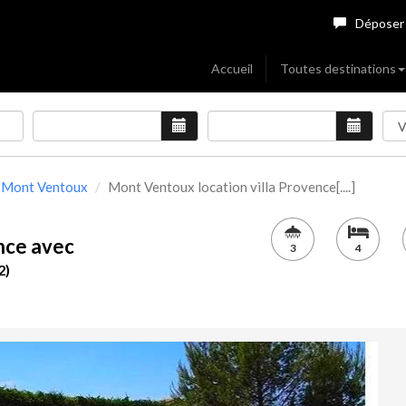
Déposer
Accueil
Toutes destinations
Mont Ventoux
Mont Ventoux location villa Provence[....]
nce avec
3
4
2)