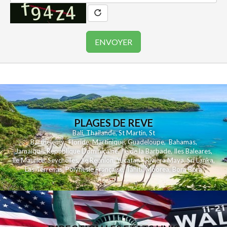
PLAGES DE REVE
Bali
,
Thailande
,
St Martin
,
St
Barthelemy
,
Floride
,
Martinique
,
Guadeloupe
,
Bahamas
,
Jamaique
,
Republique Dominicaine
,
Ile de la Barbade
,
Iles Baleares
,
Ile Maurice
,
Seychelles
,
Ile Reunion
,
Yucatan - Riviera Maya
,
Sri Lanka
,
Las Terrenas
,
Polynesie Française
,
Tahiti
,
Moorea
,
Bora Bora