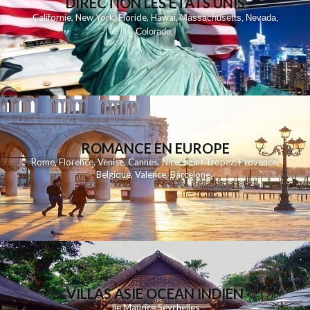
DIRECTION LES ETATS UNIS
,
,
,
,
Californie
New York
Floride
Hawai
Massachusetts
Nevada
,
,
Colorado
,
ROMANCE EN EUROPE
Rome
,
Florence
,
Venise
,
Cannes
,
Nice
,
Saint Tropez
,
Provence
,
Belgique
,
Valence
,
Barcelone
,
VILLAS ASIE OCEAN INDIEN
Ile Maurice
Seychelles