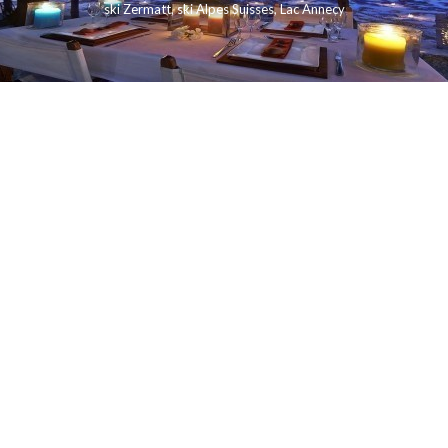
ski Zermatt
,
ski Alpes Suisses
,
Lac Annecy