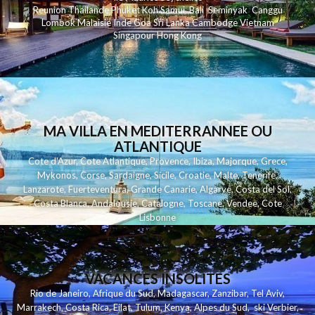
Reunion
Thailande
Phuk
et
Koh
Samui
Bali
Seminyak
Canggu
Lombok
Malaisie
Inde
Goa
Sri Lanka
Cambodge
Vietnam
Singapour
Hong Kong
MA VILLA EN MEDITERRANNEE OU
ATLANTIQUE
Cote d'Azur
,
Cote Atlantique
,
Provence
,
Ibiza
,
Majorque
,
Grece
,
Mykonos
,
Corse
,
Sardaigne
,
Sicile
,
Croatie
,
Malte
,
Tenerife
,
Lanzarote
,
Fuerteventura
,
Grande Canarie
,
Algarve
,
Costa del Sol
,
Costa Blanca
,
Andalousie
,
Catalogne
,
Toscane
,
Vendee
,
Cote
Lisbonne
VACANCES INSOLITES
Rio de Janeiro
,
Afrique du Sud
,
Madagascar
,
Zanzibar
,
Tel Aviv
,
Marrakech
,
Costa Rica
,
Eilat
,
Tulum
,
Kenya
,
Alpes du Sud
,
ski Verbier
,