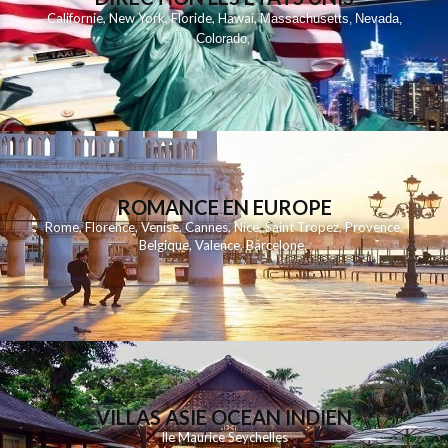
,
,
,
,
Californie
New York
Floride
Hawai
Massachusetts
Nevada
,
,
Colorado
,
ROMANCE EN EUROPE
Rome
,
Florence
,
Venise
,
Cannes
,
Nice
,
Saint Tropez
,
Provence
,
Belgique
,
Valence
,
Barcelone
,
VILLAS ASIE OCEAN INDIEN
Ile Maurice
Seychelles