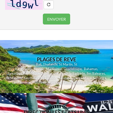
PLAGES DE REVE
Bali
,
Thailande
,
St Martin
,
St
Barthelemy
,
Floride
,
Martinique
,
Guadeloupe
,
Bahamas
,
Jamaique
,
Republique Dominicaine
,
Ile de la Barbade
,
Iles Baleares
,
Ile Maurice
,
Seychelles
,
Ile Reunion
,
Yucatan - Riviera Maya
,
Sri Lanka
,
Las Terrenas
,
Polynesie Française
,
Tahiti
,
Moorea
,
Bora Bora
DIRECTION LES ETATS UNIS