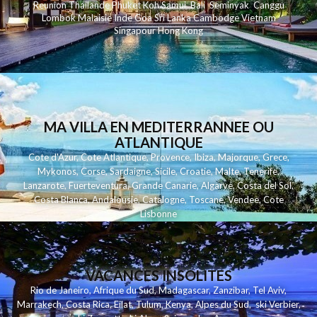
Reunion
Thailande
Phuk
et
Koh
Samui
Bali
Seminyak
Canggu
Lombok
Malaisie
Inde
Goa
Sri Lanka
Cambodge
Vietnam
Singapour
Hong Kong
MA VILLA EN MEDITERRANNEE OU
ATLANTIQUE
Cote d'Azur
,
Cote Atlantique
,
Provence
,
Ibiza
,
Majorque
,
Grece
,
Mykonos
,
Corse
,
Sardaigne
,
Sicile
,
Croatie
,
Malte
,
Tenerife
,
Lanzarote
,
Fuerteventura
,
Grande Canarie
,
Algarve
,
Costa del Sol
,
Costa Blanca
,
Andalousie
,
Catalogne
,
Toscane
,
Vendee
,
Cote
Lisbonne
VACANCES INSOLITES
Rio de Janeiro
,
Afrique du Sud
,
Madagascar
,
Zanzibar
,
Tel Aviv
,
Marrakech
,
Costa Rica
,
Eilat
,
Tulum
,
Kenya
,
Alpes du Sud
,
ski Verbier
,