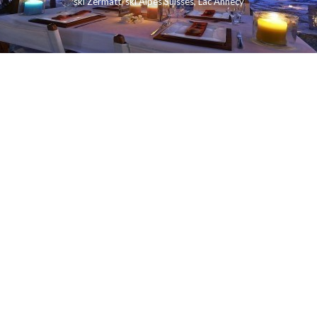
ski Zermatt
,
ski Alpes Suisses
,
Lac Annecy