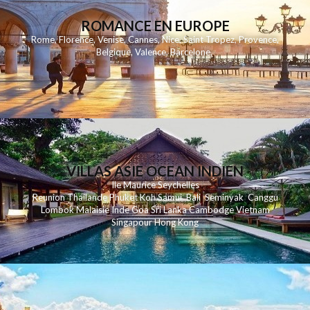
ROMANCE EN EUROPE
Rome
,
Florence
,
Venise
,
Cannes
,
Nice
,
Saint Tropez
,
Provence
,
Belgique
,
Valence
,
Barcelone
,
VILLAS ASIE OCEAN INDIEN
Ile Maurice
Seychelles
Reunion
Thailande
Phuk
et
Koh
Samui
Bali
Seminyak
Canggu
Lombok
Malaisie
Inde
Goa
Sri Lanka
Cambodge
Vietnam
Singapour
Hong Kong