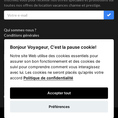
toutes nos offres de location vacances charme et prestige.
Qui sommes-nous ?
Conditions générales
Confidentialité
Partenariat
Bonjour Voyageur, C'est la pause cookie!
Sitemap
Notre site Web utilise des cookies essentiels pour
Cookies
assurer son bon fonctionnement et des cookies de
Suivez nous sur
suivi pour comprendre comment vous interagissez
avec lui. Les cookies ne seront placés qu'après votre
accord
Politique de confidentialité
Vacation Key Corp. 2905 Point East Drive #L-215. Aventura.
FLORIDA 33160.
Accepter tout
info@vacationkey.com
Demande
Préférences
d'informations
Copyright © 2026 Vacation Key Corp.