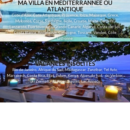
MA VILLA EN MEDITERRANNEE OU
ATLANTIQUE
Cote d'Azur
,
Cote Atlantique
,
Provence
,
Ibiza
,
Majorque
,
Grece
,
Mykonos
,
Corse
,
Sardaigne
,
Sicile
,
Croatie
,
Malte
,
Tenerife
,
Lanzarote
,
Fuerteventura
,
Grande Canarie
,
Algarve
,
Costa del Sol
,
Costa Blanca
,
Andalousie
,
Catalogne
,
Toscane
,
Vendee
,
Cote
Lisbonne
VACANCES INSOLITES
Rio de Janeiro
,
Afrique du Sud
,
Madagascar
,
Zanzibar
,
Tel Aviv
,
Marrakech
,
Costa Rica
,
Eilat
,
Tulum
,
Kenya
,
Alpes du Sud
,
ski Verbier
,
ski Zermatt
,
ski Alpes Suisses
,
Lac Annecy