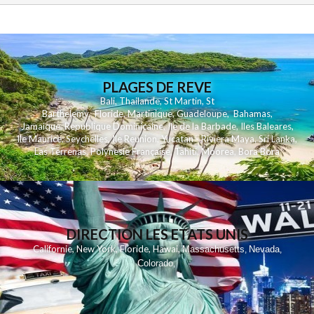
PLAGES DE REVE
Bali
,
Thailande
,
St Martin
,
St
Barthelemy
,
Floride
,
Martinique
,
Guadeloupe
,
Bahamas
,
Jamaique
,
Republique Dominicaine
,
Ile de la Barbade
,
Iles Baleares
,
Ile Maurice
,
Seychelles
,
Ile Reunion
,
Yucatan - Riviera Maya
,
Sri Lanka
,
Las Terrenas
,
Polynesie Française
,
Tahiti
,
Moorea
,
Bora Bora
DIRECTION LES ETATS UNIS
,
,
,
,
Californie
New York
Floride
Hawai
Massachusetts
Nevada
,
,
Colorado
,