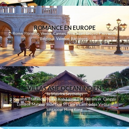
ROMANCE EN EUROPE
Rome
,
Florence
,
Venise
,
Cannes
,
Nice
,
Saint Tropez
,
Provence
,
Belgique
,
Valence
,
Barcelone
,
VILLAS ASIE OCEAN INDIEN
Ile Maurice
Seychelles
Reunion
Thailande
Phuk
et
Koh
Samui
Bali
Seminyak
Canggu
Lombok
Malaisie
Inde
Goa
Sri Lanka
Cambodge
Vietnam
Singapour
Hong Kong