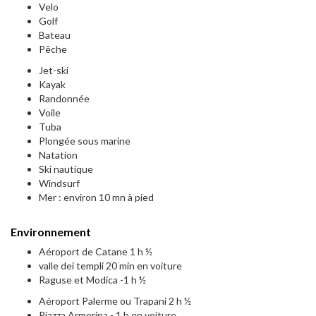
Velo
Golf
Bateau
Pêche
Jet-ski
Kayak
Randonnée
Voile
Tuba
Plongée sous marine
Natation
Ski nautique
Windsurf
Mer : environ 10 mn à pied
Environnement
Aéroport de Catane 1 h ½
valle dei templi 20 min en voiture
Raguse et Modica -1 h ½
Aéroport Palerme ou Trapani 2 h ½
Piazza Armerina - 1 h en voiture