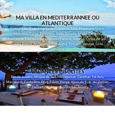
MA VILLA EN MEDITERRANNEE OU
ATLANTIQUE
Cote d'Azur
,
Cote Atlantique
,
Provence
,
Ibiza
,
Majorque
,
Grece
,
Mykonos
,
Corse
,
Sardaigne
,
Sicile
,
Croatie
,
Malte
,
Tenerife
,
Lanzarote
,
Fuerteventura
,
Grande Canarie
,
Algarve
,
Costa del Sol
,
Costa Blanca
,
Andalousie
,
Catalogne
,
Toscane
,
Vendee
,
Cote
Lisbonne
VACANCES INSOLITES
Rio de Janeiro
,
Afrique du Sud
,
Madagascar
,
Zanzibar
,
Tel Aviv
,
Marrakech
,
Costa Rica
,
Eilat
,
Tulum
,
Kenya
,
Alpes du Sud
,
ski Verbier
,
ski Zermatt
,
ski Alpes Suisses
,
Lac Annecy