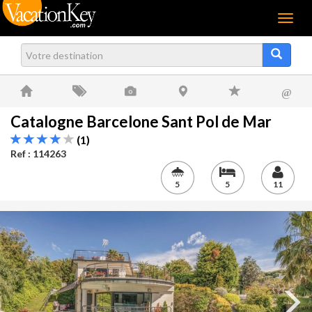
Menu
@
Catalogne Barcelone Sant Pol de Mar
(1)
Ref : 114263
5
5
11