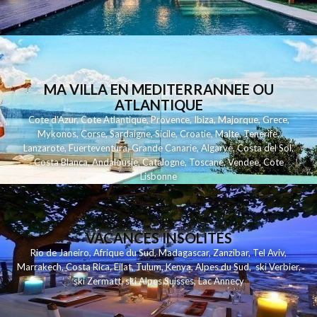
MA VILLA EN MEDITERRANNEE OU
ATLANTIQUE
Cote d'Azur
,
Cote Atlantique
,
Provence
,
Ibiza
,
Majorque
,
Grece
,
Mykonos
,
Corse
,
Sardaigne
,
Sicile
,
Croatie
,
Malte
,
Tenerife
,
Lanzarote
,
Fuerteventura
,
Grande Canarie
,
Algarve
,
Costa del Sol
,
Costa Blanca
,
Andalousie
,
Catalogne
,
Toscane
,
Vendee
,
Cote
Lisbonne
VACANCES INSOLITES
Rio de Janeiro
,
Afrique du Sud
,
Madagascar
,
Zanzibar
,
Tel Aviv
,
Marrakech
,
Costa Rica
,
Eilat
,
Tulum
,
Kenya
,
Alpes du Sud
,
ski Verbier
,
ski Zermatt
,
ski Alpes Suisses
,
Lac Annecy