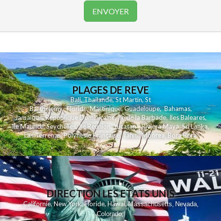
PLAGES DE REVE
Bali
,
Thailande
,
St Martin
,
St
Barthelemy
,
Floride
,
Martinique
,
Guadeloupe
,
Bahamas
,
Jamaique
,
Republique Dominicaine
,
Ile de la Barbade
,
Iles Baleares
,
Ile Maurice
,
Seychelles
,
Ile Reunion
,
Yucatan - Riviera Maya
,
Sri Lanka
,
Las Terrenas
,
Polynesie Française
,
Tahiti
,
Moorea
,
Bora Bora
DIRECTION LES ETATS UNIS
,
,
,
,
Californie
New York
Floride
Hawai
Massachusetts
Nevada
,
,
Colorado
,