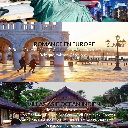
ROMANCE EN EUROPE
Rome
,
Florence
,
Venise
,
Cannes
,
Nice
,
Saint Tropez
,
Provence
,
Belgique
,
Valence
,
Barcelone
,
VILLAS ASIE OCEAN INDIEN
Ile Maurice
Seychelles
Reunion
Thailande
Phuk
et
Koh
Samui
Bali
Seminyak
Canggu
Lombok
Malaisie
Inde
Goa
Sri Lanka
Cambodge
Vietnam
Singapour
Hong Kong