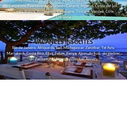
Mykonos
,
Corse
,
Sardaigne
,
Sicile
,
Croatie
,
Malte
,
Tenerife
,
Lanzarote
,
Fuerteventura
,
Grande Canarie
,
Algarve
,
Costa del Sol
,
Costa Blanca
,
Andalousie
,
Catalogne
,
Toscane
,
Vendee
,
Cote
Lisbonne
VACANCES INSOLITES
Rio de Janeiro
,
Afrique du Sud
,
Madagascar
,
Zanzibar
,
Tel Aviv
,
Marrakech
,
Costa Rica
,
Eilat
,
Tulum
,
Kenya
,
Alpes du Sud
,
ski Verbier
,
ski Zermatt
,
ski Alpes Suisses
,
Lac Annecy