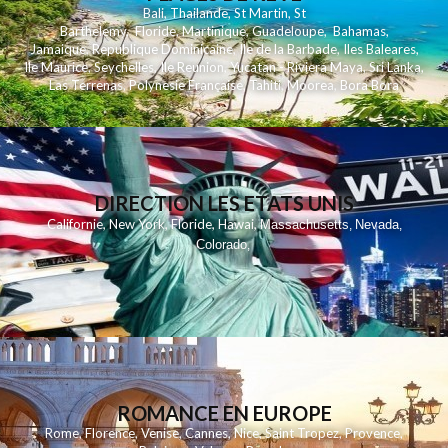
Bali
,
Thailande
,
St Martin
,
St
Barthelemy
,
Floride
,
Martinique
,
Guadeloupe
,
Bahamas
,
Jamaique
,
Republique Dominicaine
,
Ile de la Barbade
,
Iles Baleares
,
Ile Maurice
,
Seychelles
,
Ile Reunion
,
Yucatan - Riviera Maya
,
Sri Lanka
,
Las Terrenas
,
Polynesie Française
,
Tahiti
,
Moorea
,
Bora Bora
DIRECTION LES ETATS UNIS
,
,
,
,
Californie
New York
Floride
Hawai
Massachusetts
Nevada
,
,
Colorado
,
ROMANCE EN EUROPE
Rome
,
Florence
,
Venise
,
Cannes
,
Nice
,
Saint Tropez
,
Provence
,