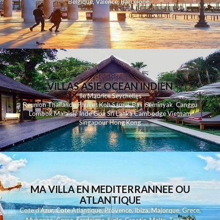
Belgique
,
Valence
,
Barcelone
,
VILLAS ASIE OCEAN INDIEN
Ile Maurice
Seychelles
Reunion
Thailande
Phuk
et
Koh
Samui
Bali
Seminyak
Canggu
Lombok
Malaisie
Inde
Goa
Sri Lanka
Cambodge
Vietnam
Singapour
Hong Kong
MA VILLA EN MEDITERRANNEE OU
ATLANTIQUE
Cote d'Azur
,
Cote Atlantique
,
Provence
,
Ibiza
,
Majorque
,
Grece
,