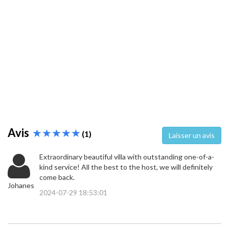
Avis
(1)
Laisser un avis
Extraordinary beautiful villa with outstanding one-of-a-
kind service! All the best to the host, we will definitely
come back.
Johanes
2024-07-29 18:53:01