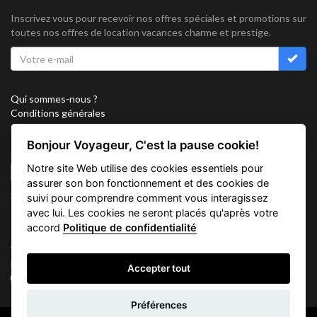
Inscrivez vous pour recevoir nos offres spéciales et promotions sur
toutes nos offres de location vacances charme et prestige.
Qui sommes-nous ?
Conditions générales
Confidentialité
Partenariat
Bonjour Voyageur, C'est la pause cookie!
Sitemap
Notre site Web utilise des cookies essentiels pour
Cookies
assurer son bon fonctionnement et des cookies de
Suivez nous sur
suivi pour comprendre comment vous interagissez
avec lui. Les cookies ne seront placés qu'après votre
accord
Politique de confidentialité
Vacation Key Corp. 2905 Point East Drive #L-215. Aventura.
FLORIDA 33160.
Accepter tout
info@vacationkey.com
Demande
Préférences
d'informations