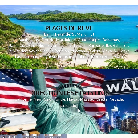
PLAGES DE REVE
Bali
,
Thailande
,
St Martin
,
St
Barthelemy
,
Floride
,
Martinique
,
Guadeloupe
,
Bahamas
,
Jamaique
,
Republique Dominicaine
,
Ile de la Barbade
,
Iles Baleares
,
Ile Maurice
,
Seychelles
,
Ile Reunion
,
Yucatan - Riviera Maya
,
Sri Lanka
,
Las Terrenas
,
Polynesie Française
,
Tahiti
,
Moorea
,
Bora Bora
DIRECTION LES ETATS UNIS
,
,
,
,
Californie
New York
Floride
Hawai
Massachusetts
Nevada
,
,
Colorado
,