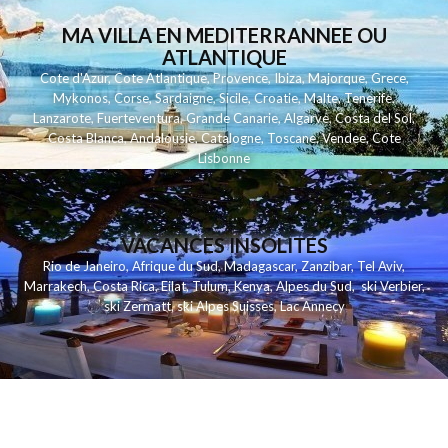
MA VILLA EN MEDITERRANNEE OU
ATLANTIQUE
Cote d'Azur
,
Cote Atlantique
,
Provence
,
Ibiza
,
Majorque
,
Grece
,
Mykonos
,
Corse
,
Sardaigne
,
Sicile
,
Croatie
,
Malte
,
Tenerife
,
Lanzarote
,
Fuerteventura
,
Grande Canarie
,
Algarve
,
Costa del Sol
,
Costa Blanca
,
Andalousie
,
Catalogne
,
Toscane
,
Vendee
,
Cote
Lisbonne
VACANCES INSOLITES
Rio de Janeiro
,
Afrique du Sud
,
Madagascar
,
Zanzibar
,
Tel Aviv
,
Marrakech
,
Costa Rica
,
Eilat
,
Tulum
,
Kenya
,
Alpes du Sud
,
ski Verbier
,
ski Zermatt
,
ski Alpes Suisses
,
Lac Annecy