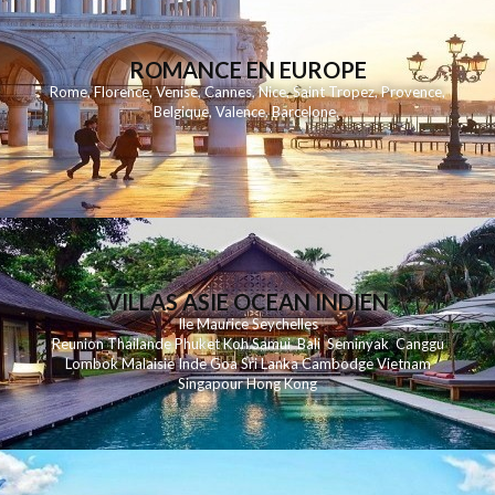
ROMANCE EN EUROPE
Rome
,
Florence
,
Venise
,
Cannes
,
Nice
,
Saint Tropez
,
Provence
,
Belgique
,
Valence
,
Barcelone
,
VILLAS ASIE OCEAN INDIEN
Ile Maurice
Seychelles
Reunion
Thailande
Phuk
et
Koh
Samui
Bali
Seminyak
Canggu
Lombok
Malaisie
Inde
Goa
Sri Lanka
Cambodge
Vietnam
Singapour
Hong Kong