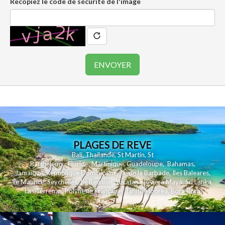
Recopiez le code de sécurité de l'image
PLAGES DE REVE
Bali
,
Thailande
,
St Martin
,
St
Barthelemy
,
Floride
,
Martinique
,
Guadeloupe
,
Bahamas
,
Jamaique
,
Republique Dominicaine
,
Ile de la Barbade
,
Iles Baleares
,
Ile Maurice
,
Seychelles
,
Ile Reunion
,
Yucatan - Riviera Maya
,
Sri Lanka
,
Las Terrenas
,
Polynesie Française
,
Tahiti
,
Moorea
,
Bora Bora