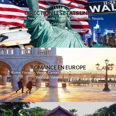
DIRECTION LES ETATS UNIS
,
,
,
,
Californie
New York
Floride
Hawai
Massachusetts
Nevada
,
,
Colorado
,
ROMANCE EN EUROPE
Rome
,
Florence
,
Venise
,
Cannes
,
Nice
,
Saint Tropez
,
Provence
,
Belgique
,
Valence
,
Barcelone
,