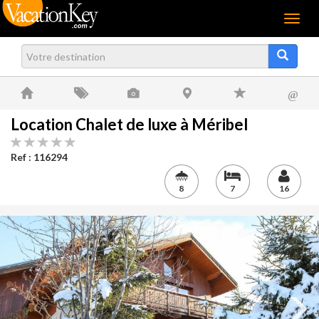
Menu
@
Location Chalet de luxe à Méribel
Ref : 116294
8
7
16