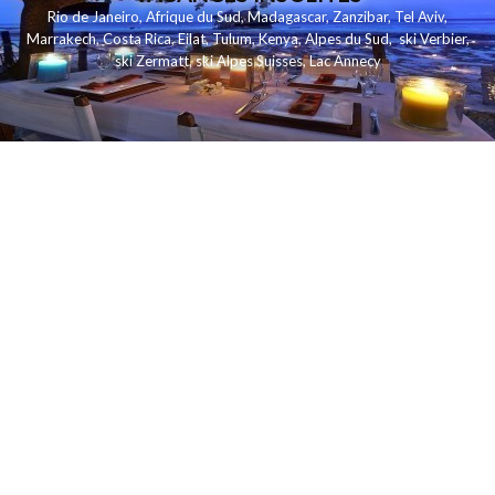
Rio de Janeiro
,
Afrique du Sud
,
Madagascar
,
Zanzibar
,
Tel Aviv
,
Marrakech
,
Costa Rica
,
Eilat
,
Tulum
,
Kenya
,
Alpes du Sud
,
ski Verbier
,
ski Zermatt
,
ski Alpes Suisses
,
Lac Annecy