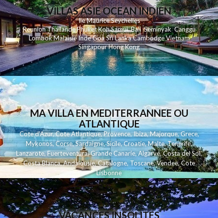
VILLAS ASIE OCEAN INDIEN
Ile Maurice
Seychelles
Reunion
Thailande
Phuk
et
Koh
Samui
Bali
Seminyak
Canggu
Lombok
Malaisie
Inde
Goa
Sri Lanka
Cambodge
Vietnam
Singapour
Hong Kong
MA VILLA EN MEDITERRANNEE OU
ATLANTIQUE
Cote d'Azur
,
Cote Atlantique
,
Provence
,
Ibiza
,
Majorque
,
Grece
,
Mykonos
,
Corse
,
Sardaigne
,
Sicile
,
Croatie
,
Malte
,
Tenerife
,
Lanzarote
,
Fuerteventura
,
Grande Canarie
,
Algarve
,
Costa del Sol
,
Costa Blanca
,
Andalousie
,
Catalogne
,
Toscane
,
Vendee
,
Cote
Lisbonne
VACANCES INSOLITES