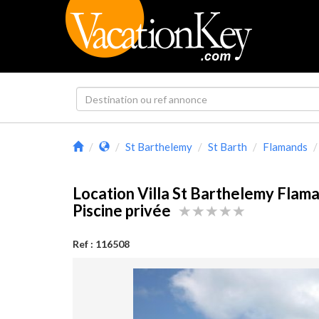
St Barthelemy
St Barth
Flamands
Location Villa St Barthelemy Flam
Piscine privée
Ref : 116508