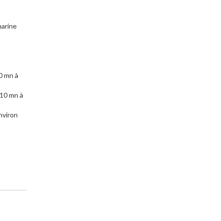
arine
0 mn à
 10 mn à
nviron