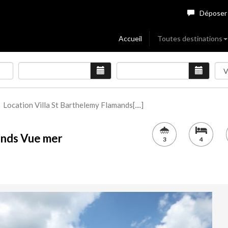
Déposer
Accueil
Toutes destinations
Location Villa St Barthelemy Flamands[....]
ands Vue mer
3
4