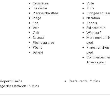
Croisières
Voile
Tourisme
Tuba
Piscine chauffée
Plongée sous m
Plage
Natation
e
Spa
Tennis
Velo
Ski nautique
Golf
Windsurf
Bateau
Mer : environ 1
Pêche au gros
pied
Pêche
Plage : environ
Jet-ski
pied
Commerces : e
10 mn à pied
roport: 8 mins
Restaurants : 2 mins
age des Flamands - 5 mins