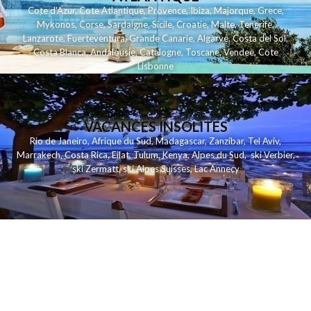
Cote d'Azur
,
Cote Atlantique
,
Provence
,
Ibiza
,
Majorque
,
Grece
,
Mykonos
,
Corse
,
Sardaigne
,
Sicile
,
Croatie
,
Malte
,
Tenerife
,
Lanzarote
,
Fuerteventura
,
Grande Canarie
,
Algarve
,
Costa del Sol
,
Costa Blanca
,
Andalousie
,
Catalogne
,
Toscane
,
Vendee
,
Cote
Lisbonne
VACANCES INSOLITES
Rio de Janeiro
,
Afrique du Sud
,
Madagascar
,
Zanzibar
,
Tel Aviv
,
Marrakech
,
Costa Rica
,
Eilat
,
Tulum
,
Kenya
,
Alpes du Sud
,
ski Verbier
,
ski Zermatt
,
ski Alpes Suisses
,
Lac Annecy