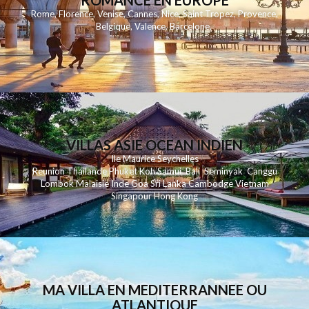
ROMANCE EN EUROPE
Rome
,
Florence
,
Venise
,
Cannes
,
Nice
,
Saint Tropez
,
Provence
,
Belgique
,
Valence
,
Barcelone
,
VILLAS ASIE OCEAN INDIEN
Ile Maurice
Seychelles
Reunion
Thailande
Phuk
et
Koh
Samui
Bali
Seminyak
Canggu
Lombok
Malaisie
Inde
Goa
Sri Lanka
Cambodge
Vietnam
Singapour
Hong Kong
MA VILLA EN MEDITERRANNEE OU
ATLANTIQUE