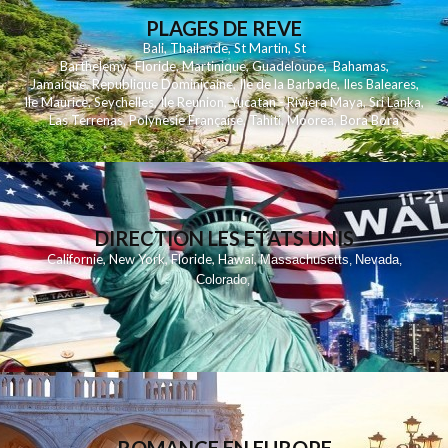
PLAGES DE REVE
Bali
,
Thailande
,
St Martin
,
St
Barthelemy
,
Floride
,
Martinique
,
Guadeloupe
,
Bahamas
,
Jamaique
,
Republique Dominicaine
,
Ile de la Barbade
,
Iles Baleares
,
Ile Maurice
,
Seychelles
,
Ile Reunion
,
Yucatan - Riviera Maya
,
Sri Lanka
,
Las Terrenas
,
Polynesie Française
,
Tahiti
,
Moorea
,
Bora Bora
DIRECTION LES ETATS UNIS
,
,
,
,
Californie
New York
Floride
Hawai
Massachusetts
Nevada
,
,
Colorado
,