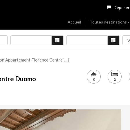
Déposer
Accueil
Toutes destinations
on Appartement Florence Centre[....]
Centre Duomo
0
2