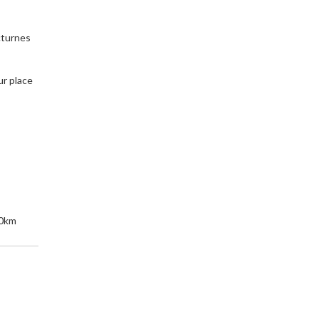
cturnes
r place
00km