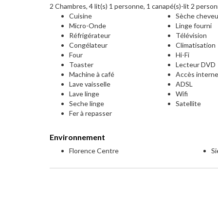
2 Chambres, 4 lit(s) 1 personne, 1 canapé(s)-lit 2 perso
Cuisine
Sèche cheve
Micro-Onde
Linge fourni
Réfrigérateur
Télévision
Congélateur
Climatisation
Four
Hi-Fi
Toaster
Lecteur DVD
Machine à café
Accès intern
Lave vaisselle
ADSL
Lave linge
Wifi
Seche linge
Satellite
Fer à repasser
Environnement
Florence Centre
S