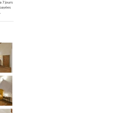
a 7 jours
répayées
.