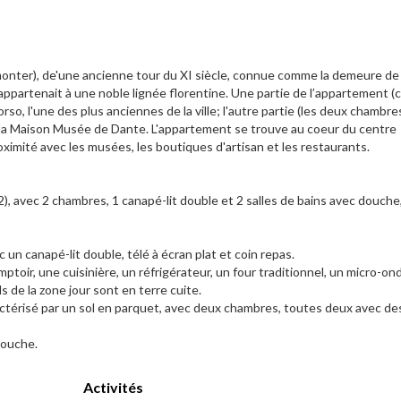
onter), de'une ancienne tour du XI siècle, connue comme la demeure de 
ppartenait à une noble lignée florentine. Une partie de l’appartement (
rso, l'une des plus anciennes de la ville; l'autre partie (les deux chambre
 la Maison Musée de Dante. L'appartement se trouve au coeur du centre
imité avec les musées, les boutiques d'artisan et les restaurants.
), avec 2 chambres, 1 canapé-lit double et 2 salles de bains avec douche,
un canapé-lit double, télé à écran plat et coin repas.
oir, une cuisinière, un réfrigérateur, un four traditionnel, un micro-on
ls de la zone jour sont en terre cuite.
actérisé par un sol en parquet, avec deux chambres, toutes deux avec des
douche.
Activités