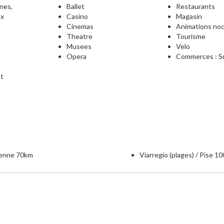
nnes,
Ballet
Restaurants
ux
Casino
Magasin
Cinemas
Animations no
Theatre
Tourisme
Musees
Velo
Opera
Commerces : Su
et
ienne 70km
Viarregio (plages) / Pise 1