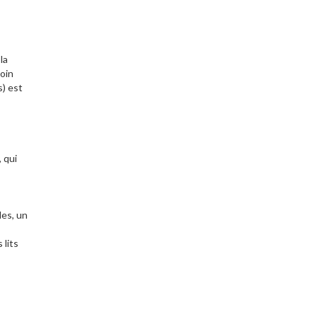
la
coin
s) est
 qui
des, un
 lits