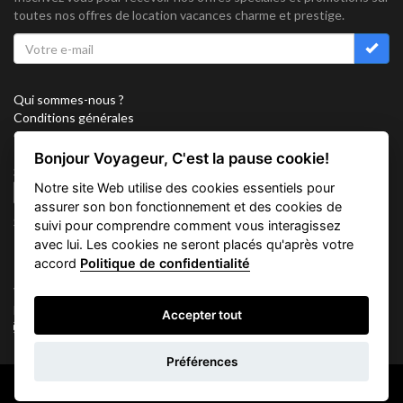
toutes nos offres de location vacances charme et prestige.
Qui sommes-nous ?
Conditions générales
Confidentialité
Partenariat
Bonjour Voyageur, C'est la pause cookie!
Sitemap
Notre site Web utilise des cookies essentiels pour
Cookies
assurer son bon fonctionnement et des cookies de
Suivez nous sur
suivi pour comprendre comment vous interagissez
avec lui. Les cookies ne seront placés qu'après votre
accord
Politique de confidentialité
Vacation Key Corp. 2905 Point East Drive #L-215. Aventura.
FLORIDA 33160.
Accepter tout
info@vacationkey.com
Demande
Préférences
d'informations
Copyright © 2026 Vacation Key Corp.