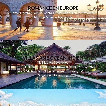
ROMANCE EN EUROPE
Rome
,
Florence
,
Venise
,
Cannes
,
Nice
,
Saint Tropez
,
Provence
,
Belgique
,
Valence
,
Barcelone
,
VILLAS ASIE OCEAN INDIEN
Ile Maurice
Seychelles
Reunion
Thailande
Phuk
et
Koh
Samui
Bali
Seminyak
Canggu
Lombok
Malaisie
Inde
Goa
Sri Lanka
Cambodge
Vietnam
Singapour
Hong Kong