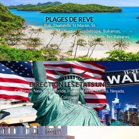
PLAGES DE REVE
Bali
,
Thailande
,
St Martin
,
St
Barthelemy
,
Floride
,
Martinique
,
Guadeloupe
,
Bahamas
,
Jamaique
,
Republique Dominicaine
,
Ile de la Barbade
,
Iles Baleares
,
Ile Maurice
,
Seychelles
,
Ile Reunion
,
Yucatan - Riviera Maya
,
Sri Lanka
,
Las Terrenas
,
Polynesie Française
,
Tahiti
,
Moorea
,
Bora Bora
DIRECTION LES ETATS UNIS
,
,
,
,
Californie
New York
Floride
Hawai
Massachusetts
Nevada
,
,
Colorado
,