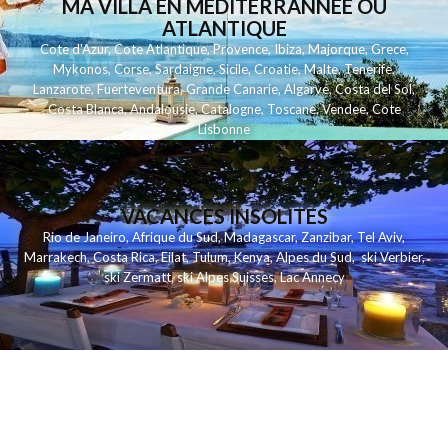
MA VILLA EN MEDITERRANNEE OU
ATLANTIQUE
Cote d'Azur
,
Cote Atlantique
,
Provence
,
Ibiza
,
Majorque
,
Grece
,
Mykonos
,
Corse
,
Sardaigne
,
Sicile
,
Croatie
,
Malte
,
Tenerife
,
Lanzarote
,
Fuerteventura
,
Grande Canarie
,
Algarve
,
Costa del Sol
,
Costa Blanca
,
Andalousie
,
Catalogne
,
Toscane
,
Vendee
,
Cote
Lisbonne
VACANCES INSOLITES
Rio de Janeiro
,
Afrique du Sud
,
Madagascar
,
Zanzibar
,
Tel Aviv
,
Marrakech
,
Costa Rica
,
Eilat
,
Tulum
,
Kenya
,
Alpes du Sud
,
ski Verbier
,
ski Zermatt
,
ski Alpes Suisses
,
Lac Annecy